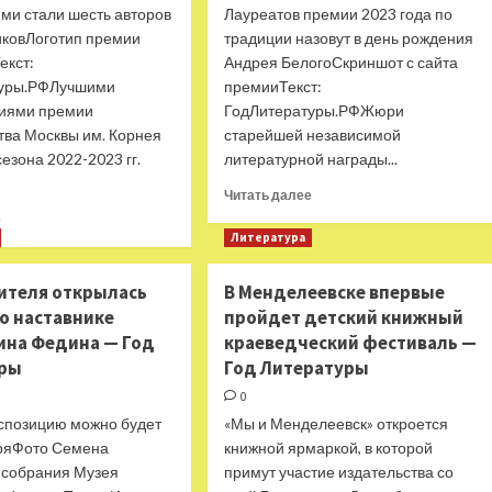
ми стали шесть авторов
Лауреатов премии 2023 года по
иковЛоготип премии
традиции назовут в день рождения
екст:
Андрея БелогоСкриншот с сайта
туры.РФЛучшими
премииТекст:
иями премии
ГодЛитературы.РФЖюри
тва Москвы им. Корнея
старейшей независимой
сезона 2022-2023 гг.
литературной награды...
Прочитать
Читать далее
больше
Прочитать
е
о
больше
Литература
Жюри
о
премии
Названы
чителя открылась
В Менделеевске впервые
Андрея
победители
о наставнике
пройдет детский книжный
Белого
премии
продолжит
ина Федина — Год
краеведческий фестиваль —
Чуковского
работу
—
уры
Год Литературы
—
Год
0
Год
Литературы
Литературы
кспозицию можно будет
«Мы и Менделеевск» откроется
бряФото Семена
книжной ярмаркой, в которой
 собрания Музея
примут участие издательства со