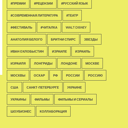
#ПРЕМИИ
#РЕЦЕНЗИИ
#РУССКИЙ ЯЗЫК
#СОВРЕМЕННАЯ ЛИТЕРАТУРА
#ТЕАТР
#ФЕСТИВАЛЬ
#ЧИТАЛКА
WALT DISNEY
АНАТОЛИЯ БЕЛОГО
БРИТНИ СПИРС
ЗВЕЗДЫ
ИВАН ОХЛОБЫСТИН
ИЗРАИЛЕ
ИЗРАИЛЬ
ИЗРАИЛЯ
ЛОНГРИДЫ
ЛОНДОНЕ
МОСКВЕ
МОСКВЫ
ОСКАР
РФ
РОССИИ
РОССИЮ
США
САНКТ-ПЕТЕРБУРГЕ
УКРАИНЕ
УКРАИНЫ
ФИЛЬМЫ
ФИЛЬМЫ И СЕРИАЛЫ
ШОУБИЗНЕС
КОЛЛАБОРАЦИЯ