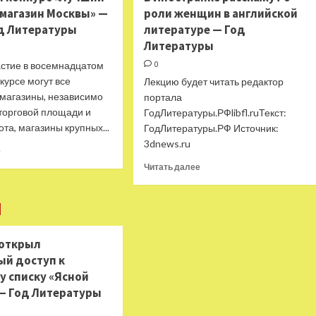
Год
в
магазин Москвы» —
роли женщин в английской
Литературы
резиденцию
од Литературы
литературе — Год
—
Литературы
Год
Литературы
астие в восемнадцатом
0
нкурсе могут все
Лекцию будет читать редактор
 магазины, независимо
портала
 торговой площади и
ГодЛитературы.РФlibfl.ruТекст:
та, магазины крупных...
ГодЛитературы.РФ Источник:
3dnews.ru
Прочитать
е
больше
Прочитать
Читать далее
о
больше
Стартовал
о
конкурс
В
«Лучший
Иностранке
книжный
расскажут
 открыл
магазин
о
Москвы»
ый доступ к
роли
—
женщин
у списку «Ясной
2023
в
— Год Литературы
—
английской
Год
литературе