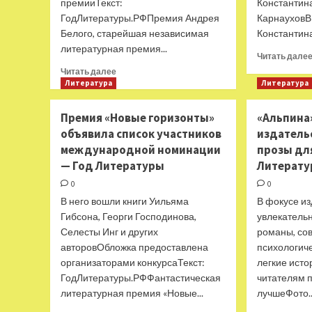
премииТекст:
Константин
Год
ГодЛитературы.РФПремия Андрея
КарнауховВ
Литературы
Белого, старейшая независимая
Константина
литературная премия...
Читать дале
Прочитать
Читать далее
больше
Литература
Литература
о
Закрылась
Премия «Новые горизонты»
«Альпина»
старейшая
объявила список участников
издатель
независимая
международной номинации
прозы дл
литературная
премия
— Год Литературы
Литерат
России
0
0
—
В него вошли книги Уильяма
В фокусе и
Год
Литературы
Гибсона, Георги Господинова,
увлекатель
Селесты Инг и других
романы, со
авторовОбложка предоставлена
психологиче
организаторами конкурсаТекст:
легкие исто
ГодЛитературы.РФФантастическая
читателям п
литературная премия «Новые...
лучшеФото..