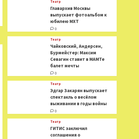
Театр
​​Главархив Москвы
выпускает фотоальбом к
юбилею МХТ
0
Театр
​​Чайковский, Андерсен,
Бурмейстер: Максим
Севагин ставит в МАМТе
балет мечты
0
Театр
Эдгар Закарян выпускает
спектакль о весёлом
выживании в годы войны
0
Театр
ГИТИС заключил
соглашения о