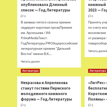
опубликовала Длинный
книжный 
пройдет
встреча
список — Год Литературы
2023 — Г
с
0
0
Павлом
В заявках пятого сезона премии
Принять уч
Крючковым
лидирует короткая прозаПремия
—
по счету ко
Год
им. Арсеньева / ИА
московские
Литературы
PrimaMediaТекст:
от размера
ГодЛитературы.РФОбщероссийская
товарооборо
литературная премия "Дальний
Читать дале
Восток" имени В.К....
Прочитать
Читать далее
больше
о
Литература
Литература
Премия
имени
Некрасова и Апреликова
«ЛитРес»
В.К.
станут гостями Пермского
бесплатн
Арсеньева
опубликовала
молодежного книжного
Коротком
Длинный
форума — Год Литературы
Поляны» 
список
0
0
—