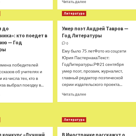
Прочитать
Прочитать
е
Читать далее
больше
больше
о
о
Литература
«Альпина»
Почти
запускает
2000
м до
Умер поэт Андрей Тавров —
новое
поэтов
ика»: кто поедет в
Год Литературы
издательство
объединились
современной
в
ию — Год
0
прозы
одной
уры
Ему было 75 летФото из соцсети
для
«Гиперпоэме»
Юрия ПастернакаТекст:
женщин
—
ГодЛитературы.РФ21 сентября
—
Год
имена победителей
Год
Литературы
умер поэт, прозаик, журналист,
ссказов об учителях и
Литературы
главный редактор поэтической
 из числа тех, кто в
серии издательского проекта...
иза выбрал поездку в...
Прочитать
Прочитать
Читать далее
е
больше
больше
о
о
Умер
«Доживем
поэт
до
Литература
Андрей
понедельника»:
Тавров
кто
л конкурс «Лучший
В Иностранке расскажут о
—
поедет