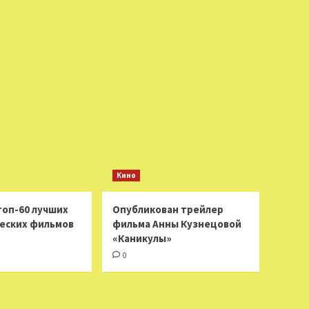
Кино
топ-60 лучших
Опубликован трейлер
еских фильмов
фильма Анны Кузнецовой
«Каникулы»
0