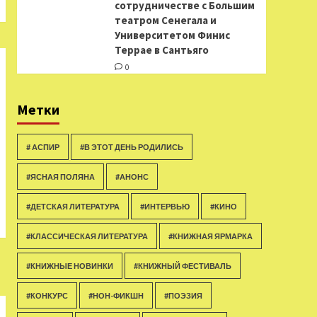
сотрудничестве с Большим
театром Сенегала и
Университетом Финис
Террае в Сантьяго
0
Метки
# АСПИР
#В ЭТОТ ДЕНЬ РОДИЛИСЬ
#ЯСНАЯ ПОЛЯНА
#АНОНС
#ДЕТСКАЯ ЛИТЕРАТУРА
#ИНТЕРВЬЮ
#КИНО
#КЛАССИЧЕСКАЯ ЛИТЕРАТУРА
#КНИЖНАЯ ЯРМАРКА
#КНИЖНЫЕ НОВИНКИ
#КНИЖНЫЙ ФЕСТИВАЛЬ
#КОНКУРС
#НОН-ФИКШН
#ПОЭЗИЯ