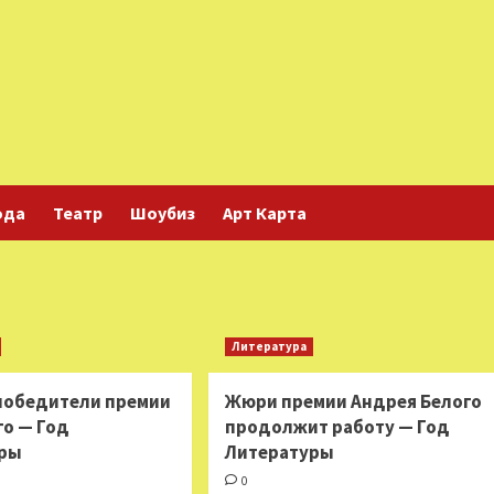
ода
Театр
Шоубиз
Арт Карта
Литература
победители премии
Жюри премии Андрея Белого
го — Год
продолжит работу — Год
уры
Литературы
0