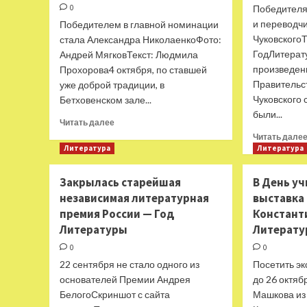
0
Победителя
и переводч
Победителем в главной номинации
ЧуковскогоТ
стала Александра НиколаенкоФото:
ГодЛитера
Андрей МягковТекст: Людмила
произведен
Прохорова4 октября, по ставшей
Правительс
уже доброй традиции, в
Чуковского 
Бетховенском зале...
были...
Прочитать
Читать далее
больше
Читать дале
о
Литература
Литература
В
Большом
Закрылась старейшая
В День у
театре
независимая литературная
выставка 
назвали
премия России — Год
победителей
Констант
21-
Литературы
Литерат
го
0
0
сезона
22 сентября не стало одного из
премии
Посетить э
«Ясная
основателей Премии Андрея
до 26 октя
Поляна»
БелогоСкриншот с сайта
Машкова из
—