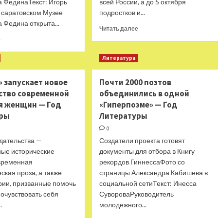
а ФединаТекст: Игорь
всей России, а до 5 октября
 саратовском Музее
подростков и...
 Федина открыта...
Прочитать
Читать далее
больше
Прочитать
е
о
больше
В
о
Литература
Менделеевске
В
впервые
День
 запускает новое
Почти 2000 поэтов
пройдет
учителя
ство современной
объединились в одной
детский
открылась
книжный
выставка
я женщин — Год
«Гиперпоэме» — Год
краеведческий
о
уры
Литературы
фестиваль
наставнике
0
—
Константина
Год
Федина
здательства —
Создатели проекта готовят
Литературы
—
ные исторические
документы для отбора в Книгу
Год
временная
рекордов ГиннессаФото со
Литературы
ская проза, а также
страницы Александра Кабишева в
рии, призванные помочь
социальной сетиТекст: Инесса
очувствовать себя
СувороваРуководитель
.
молодежного...