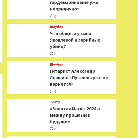
гардемарина мне уже
неприлично»
0
Шоубиз
Что общего у сына
Яковлевой и серийных
убийц?
0
Шоубиз
Гитарист Александр
Левшин: «Пугачева уже не
вернется»
0
Театр
«Золотая Маска-2024»:
между прошлым и
будущим
0