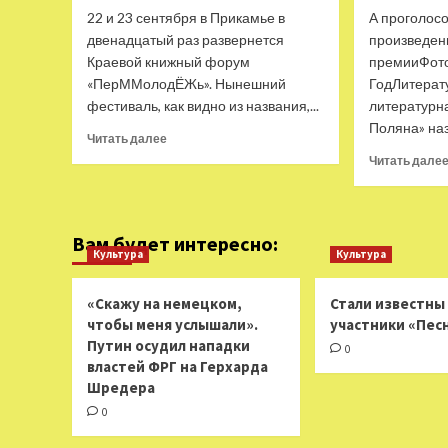
Год
22 и 23 сентября в Прикамье в
А проголос
Литературы
двенадцатый раз развернется
произведен
Краевой книжный форум
премииФото
«ПерММолодЁЖь». Нынешний
ГодЛитерат
фестиваль, как видно из названия,...
литературн
Поляна» наз
Прочитать
Читать далее
больше
Читать дале
о
Некрасова
и
Апреликова
Вам будет интересно:
станут
Культура
Культура
гостями
Пермского
«Скажу на немецком,
Стали известны
молодежного
чтобы меня услышали».
участники «Пес
книжного
Путин осудил нападки
форума
0
—
властей ФРГ на Герхарда
Год
Шредера
Литературы
0