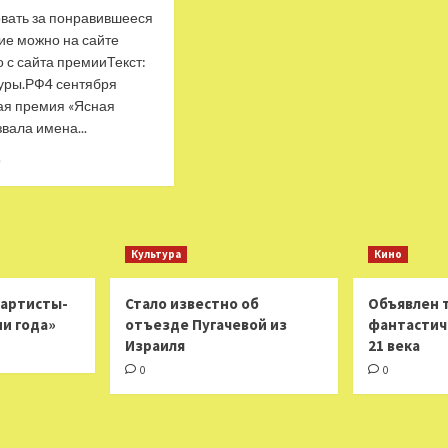
Литературы
—
овать за понравившееся
Год
ие можно на сайте
Литературы
 с сайта премииТекст:
уры.РФ4 сентября
ая премия «Ясная
вала имена...
Прочитать
е
больше
о
«ЛитРес»
открыл
бесплатный
Культура
Кино
доступ
к
 артисты-
Стало известно об
Объявлен 
Короткому
ни года»
отъезде Пугачевой из
фантастич
списку
Израиля
21 века
«Ясной
Поляны»
0
0
—
Год
Литературы