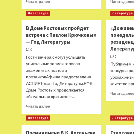
Прочитать
Читать далее
Читать дале
больше
о
Литература
Литература
Премия
«Новые
В Доме Ростовых пройдет
«Доживе
горизонты»
встреча с Павлом Крючковым
понедельн
объявила
список
— Год Литературы
резиденц
участников
Литерат
0
международной
Гости вечера смогут услышать
0
номинации
уникальные записи голосов
—
Публикуем 
Год
знаменитых поэтов и
конкурса ра
Литературы
прозаиковАфиша предоставлена
уроках жизни
АСПИРТекст: ГодЛитературы.РФВ
качестве пр
Доме Ростовых продолжается
Читать дале
«Актуальная критика» —...
Прочитать
Читать далее
больше
о
Литература
Литература
В
Доме
Премия имени В.К. Арсеньева
Стартова
Ростовых