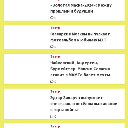
«Золотая Маска-2024»: между
прошлым и будущим
0
Театр
​​Главархив Москвы выпускает
фотоальбом к юбилею МХТ
0
Театр
​​Чайковский, Андерсен,
Бурмейстер: Максим Севагин
ставит в МАМТе балет мечты
0
Театр
Эдгар Закарян выпускает
спектакль о весёлом выживании
в годы войны
0
Театр