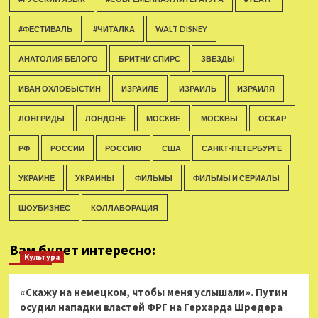
#ФЕСТИВАЛЬ
#ЧИТАЛКА
WALT DISNEY
АНАТОЛИЯ БЕЛОГО
БРИТНИ СПИРС
ЗВЕЗДЫ
ИВАН ОХЛОБЫСТИН
ИЗРАИЛЕ
ИЗРАИЛЬ
ИЗРАИЛЯ
ЛОНГРИДЫ
ЛОНДОНЕ
МОСКВЕ
МОСКВЫ
ОСКАР
РФ
РОССИИ
РОССИЮ
США
САНКТ-ПЕТЕРБУРГЕ
УКРАИНЕ
УКРАИНЫ
ФИЛЬМЫ
ФИЛЬМЫ И СЕРИАЛЫ
ШОУБИЗНЕС
КОЛЛАБОРАЦИЯ
Вам будет интересно:
Культура
«Скажу на немецком, чтобы меня услышали». Путин
осудил нападки властей ФРГ на Герхарда Шредера