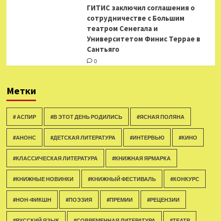
ГИТИС заключил соглашения о
сотрудничестве с Большим
театром Сенегала и
Университетом Финис Террае в
Сантьяго
0
Метки
# АСПИР
#В ЭТОТ ДЕНЬ РОДИЛИСЬ
#ЯСНАЯ ПОЛЯНА
#АНОНС
#ДЕТСКАЯ ЛИТЕРАТУРА
#ИНТЕРВЬЮ
#КИНО
#КЛАССИЧЕСКАЯ ЛИТЕРАТУРА
#КНИЖНАЯ ЯРМАРКА
#КНИЖНЫЕ НОВИНКИ
#КНИЖНЫЙ ФЕСТИВАЛЬ
#КОНКУРС
#НОН-ФИКШН
#ПОЭЗИЯ
#ПРЕМИИ
#РЕЦЕНЗИИ
#РУССКИЙ ЯЗЫК
#СОВРЕМЕННАЯ ЛИТЕРАТУРА
#ТЕАТР