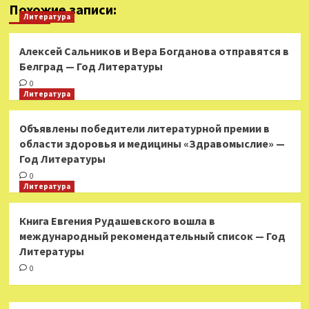
Похожие записи:
Литература
Алексей Сальников и Вера Богданова отправятся в
Белград — Год Литературы
0
Литература
Объявлены победители литературной премии в
области здоровья и медицины «Здравомыслие» —
Год Литературы
0
Литература
Книга Евгения Рудашевского вошла в
международный рекомендательный список — Год
Литературы
0