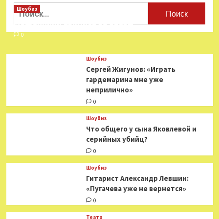
Найти:
Шоубиз
Мошенники взялись за звезд
0
Шоубиз
Сергей Жигунов: «Играть
гардемарина мне уже
неприлично»
0
Шоубиз
Что общего у сына Яковлевой и
серийных убийц?
0
Шоубиз
Гитарист Александр Левшин:
«Пугачева уже не вернется»
0
Театр