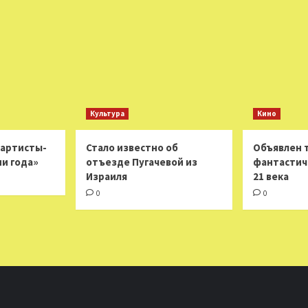
Культура
Кино
 артисты-
Стало известно об
Объявлен 
ни года»
отъезде Пугачевой из
фантастич
Израиля
21 века
0
0