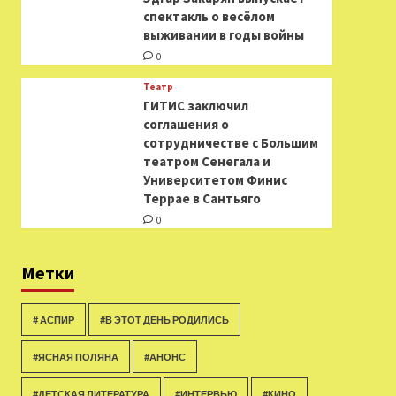
спектакль о весёлом
выживании в годы войны
0
Театр
ГИТИС заключил
соглашения о
сотрудничестве с Большим
театром Сенегала и
Университетом Финис
Террае в Сантьяго
0
Метки
# АСПИР
#В ЭТОТ ДЕНЬ РОДИЛИСЬ
#ЯСНАЯ ПОЛЯНА
#АНОНС
#ДЕТСКАЯ ЛИТЕРАТУРА
#ИНТЕРВЬЮ
#КИНО