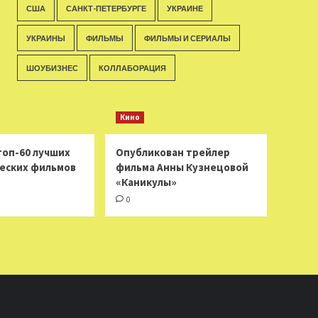
США
САНКТ-ПЕТЕРБУРГЕ
УКРАИНЕ
УКРАИНЫ
ФИЛЬМЫ
ФИЛЬМЫ И СЕРИАЛЫ
ШОУБИЗНЕС
КОЛЛАБОРАЦИЯ
Кино
топ-60 лучших
Опубликован трейлер
еских фильмов
фильма Анны Кузнецовой
«Каникулы»
0