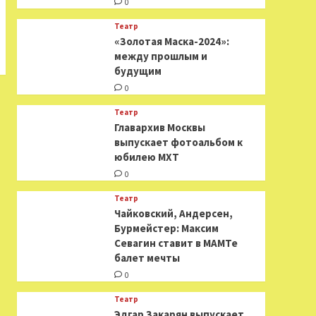
0
Театр
«Золотая Маска-2024»:
между прошлым и
будущим
0
Театр
​​Главархив Москвы
выпускает фотоальбом к
юбилею МХТ
0
Театр
​​Чайковский, Андерсен,
Бурмейстер: Максим
Севагин ставит в МАМТе
балет мечты
0
Театр
Эдгар Закарян выпускает