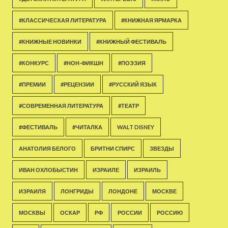
#КЛАССИЧЕСКАЯ ЛИТЕРАТУРА
#КНИЖНАЯ ЯРМАРКА
#КНИЖНЫЕ НОВИНКИ
#КНИЖНЫЙ ФЕСТИВАЛЬ
#КОНКУРС
#НОН-ФИКШН
#ПОЭЗИЯ
#ПРЕМИИ
#РЕЦЕНЗИИ
#РУССКИЙ ЯЗЫК
#СОВРЕМЕННАЯ ЛИТЕРАТУРА
#ТЕАТР
#ФЕСТИВАЛЬ
#ЧИТАЛКА
WALT DISNEY
АНАТОЛИЯ БЕЛОГО
БРИТНИ СПИРС
ЗВЕЗДЫ
ИВАН ОХЛОБЫСТИН
ИЗРАИЛЕ
ИЗРАИЛЬ
ИЗРАИЛЯ
ЛОНГРИДЫ
ЛОНДОНЕ
МОСКВЕ
МОСКВЫ
ОСКАР
РФ
РОССИИ
РОССИЮ