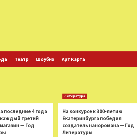
ода
Театр
Шоубиз
Арт Карта
Литература
за последние 4 года
На конкурсе к 300-летию
 каждый третий
Екатеринбурга победил
магазин — Год
создатель наноромана — Год
уры
Литературы