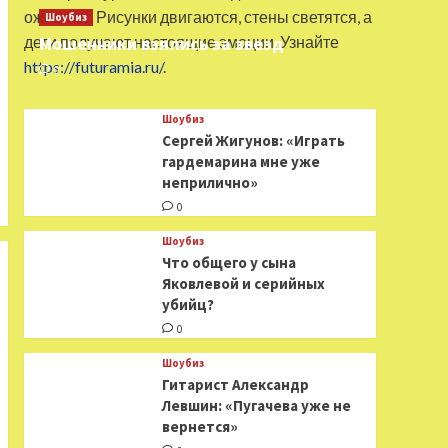
оживают. Рисунки двигаются, стены светятся, а
Шоубиз
дети получают настоящие эмоции. Узнайте
Мошенники взялись за звезд
https://futuramia.ru/
.
0
Шоубиз
Сергей Жигунов: «Играть
гардемарина мне уже
неприлично»
0
Шоубиз
Что общего у сына
Яковлевой и серийных
убийц?
0
Шоубиз
Гитарист Александр
Левшин: «Пугачева уже не
вернется»