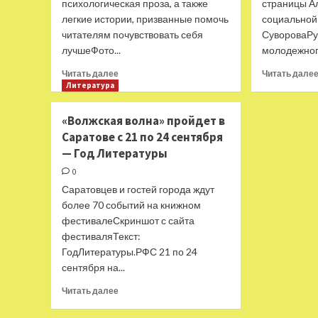
психологическая проза, а также
страницы А
Литературы
легкие истории, призванные помочь
социальной
читателям почувствовать себя
СувороваРу
лучшеФото...
молодежного
Прочитать
Читать далее
Читать дале
больше
Литература
о
«Альпина»
«Волжская волна» пройдет в
запускает
Саратове с 21 по 24 сентября
новое
— Год Литературы
издательство
современной
0
прозы
Саратовцев и гостей города ждут
для
более 70 событий на книжном
женщин
фестивалеСкриншот с сайта
—
Год
фестиваляТекст:
Литературы
ГодЛитературы.РФС 21 по 24
сентября на...
Прочитать
Читать далее
больше
о