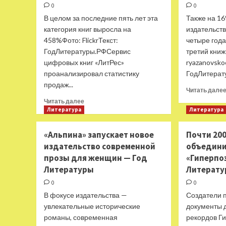
0
0
В целом за последние пять лет эта
Также на 16
категория книг выросла на
издательств
458%Фото: FlickrТекст:
четыре год
ГодЛитературы.РФСервис
третий книж
цифровых книг «ЛитРес»
ryazanovsko
проанализировал статистику
ГодЛитерат
продаж...
Читать дале
Прочитать
Читать далее
больше
Литература
Литература
о
На
«Альпина» запускает новое
Почти 200
«ЛитРес»
издательство современной
объедини
растут
прозы для женщин — Год
«Гиперпо
продажи
книг
Литературы
Литерат
о
0
0
коммунизме
В фокусе издательства —
Создатели п
и
социализме
увлекательные исторические
документы д
—
романы, современная
рекордов Г
Год