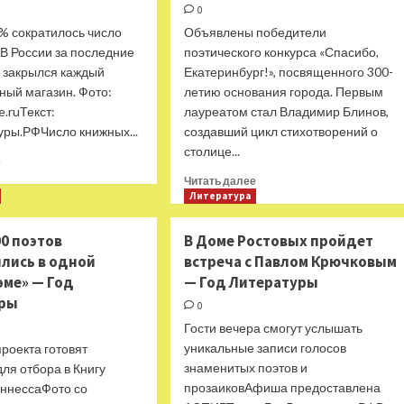
0
% сократилось число
Объявлены победители
В России за последние
поэтического конкурса «Спасибо,
а закрылся каждый
Екатеринбург!», посвященного 300-
ный магазин. Фото:
летию основания города. Первым
e.ruТекст:
лауреатом стал Владимир Блинов,
уры.РФЧисло книжных...
создавший цикл стихотворений о
столице...
Прочитать
е
больше
Прочитать
Читать далее
о
больше
Литература
В
о
России
На
0 поэтов
В Доме Ростовых пройдет
за
конкурсе
лись в одной
встреча с Павлом Крючковым
последние
к
4
эме» — Год
— Год Литературы
300-
года
летию
уры
0
закрылся
Екатеринбурга
Гости вечера смогут услышать
каждый
победил
третий
уникальные записи голосов
роекта готовят
создатель
книжный
знаменитых поэтов и
наноромана
ля отбора в Книгу
магазин
—
прозаиковАфиша предоставлена
иннессаФото со
—
Год