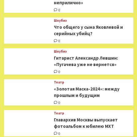
неприлично»
0
Шоубиз
Что общего у сына Яковлевой и
серийных убийц?
0
Шоубиз
Гитарист Александр Левшин:
«Пугачева уже не вернется»
0
Театр
«Золотая Маска-2024»: между
прошлым и будущим
0
Театр
​​Главархив Москвы выпускает
фотоальбом к юбилею МХТ
0