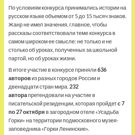
По условиям конкурса принимались истории на
русском языке объемом от 5 до 15 тысяч знаков.
Жанр не имел значения, главное, чтобы
рассказы соответствовали теме конкурса в
самом широком ее смысле: не только и не
столько об уроках, полученных за школьной
партой, но об уроках жизни.
В итоге участие в конкурсе приняли
636
авторов
из разных городов России и
двенадцати стран мира.
232
автора
претендовали на участие в
писательской резиденции, которая пройдет
с 7
по 27 октября
в загородном отеле «Усадьба
Горки» на территории подмосковного музея-
заповедника «Горки Ленинские».