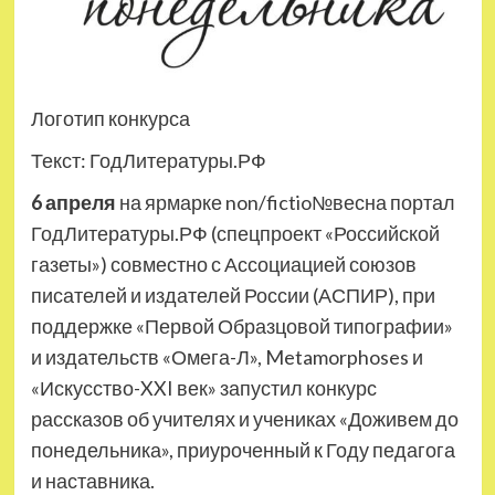
Логотип конкурса
Текст: ГодЛитературы.РФ
6 апреля
на ярмарке non/fictio№весна портал
ГодЛитературы.РФ (спецпроект «Российской
газеты») совместно с Ассоциацией союзов
писателей и издателей России (АСПИР), при
поддержке «Первой Образцовой типографии»
и издательств «Омега-Л», Metamorphoses и
«Искусство-XXI век» запустил конкурс
рассказов об учителях и учениках «Доживем до
понедельника», приуроченный к Году педагога
и наставника.