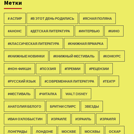
Метки
# АСПИР
#В ЭТОТ ДЕНЬ РОДИЛИСЬ
#ЯСНАЯ ПОЛЯНА
#АНОНС
#ДЕТСКАЯ ЛИТЕРАТУРА
#ИНТЕРВЬЮ
#КИНО
#КЛАССИЧЕСКАЯ ЛИТЕРАТУРА
#КНИЖНАЯ ЯРМАРКА
#КНИЖНЫЕ НОВИНКИ
#КНИЖНЫЙ ФЕСТИВАЛЬ
#КОНКУРС
#НОН-ФИКШН
#ПОЭЗИЯ
#ПРЕМИИ
#РЕЦЕНЗИИ
#РУССКИЙ ЯЗЫК
#СОВРЕМЕННАЯ ЛИТЕРАТУРА
#ТЕАТР
#ФЕСТИВАЛЬ
#ЧИТАЛКА
WALT DISNEY
АНАТОЛИЯ БЕЛОГО
БРИТНИ СПИРС
ЗВЕЗДЫ
ИВАН ОХЛОБЫСТИН
ИЗРАИЛЕ
ИЗРАИЛЬ
ИЗРАИЛЯ
ЛОНГРИДЫ
ЛОНДОНЕ
МОСКВЕ
МОСКВЫ
ОСКАР