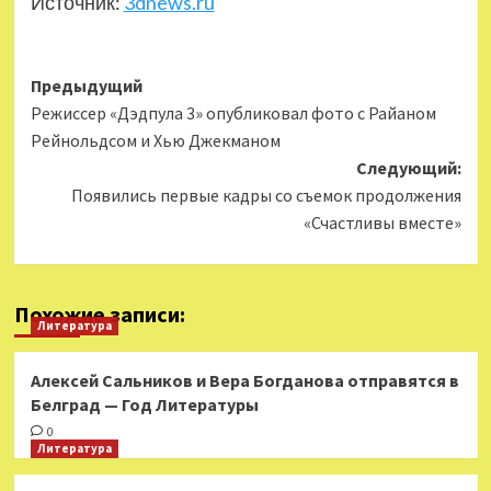
Источник:
3dnews.ru
Навигация
Предыдущий
Режиссер «Дэдпула 3» опубликовал фото с Райаном
записи
Рейнольдсом и Хью Джекманом
Следующий:
Появились первые кадры со съемок продолжения
«Счастливы вместе»
Похожие записи:
Литература
Алексей Сальников и Вера Богданова отправятся в
Белград — Год Литературы
0
Литература