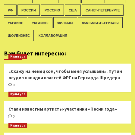
РФ
РОССИИ
РОССИЮ
США
САНКТ-ПЕТЕРБУРГЕ
УКРАИНЕ
УКРАИНЫ
ФИЛЬМЫ
ФИЛЬМЫ И СЕРИАЛЫ
ШОУБИЗНЕС
КОЛЛАБОРАЦИЯ
Вам будет интересно:
Культура
«Скажу на немецком, чтобы меня услышали». Путин
осудил нападки властей ФРГ на Герхарда Шредера
0
Культура
Стали известны артисты-участники «Песни года»
0
Культура