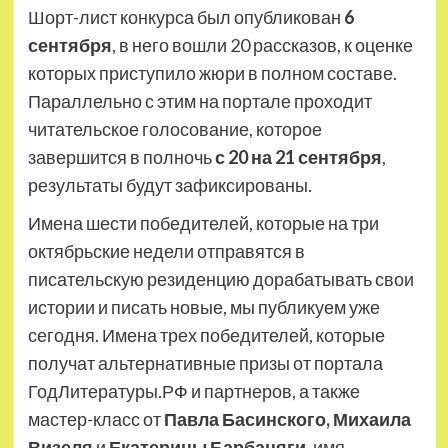
Шорт-лист конкурса был опубликован
6
сентября
, в него вошли 20 рассказов, к оценке
которых приступило жюри в полном составе.
Параллельно с этим на портале проходит
читательское голосование, которое
завершится в полночь
с 20 на 21 сентября
,
результаты будут зафиксированы.
Имена шести победителей, которые на три
октябрьские недели отправятся в
писательскую резиденцию дорабатывать свои
истории и писать новые, мы публикуем уже
сегодня. Имена трех победителей, которые
получат альтернативные призы от портала
ГодЛитературы.РФ и партнеров, а также
мастер-класс от
Павла Басинского, Михаила
Визеля
и
Екатерины Барбаняги
, имя