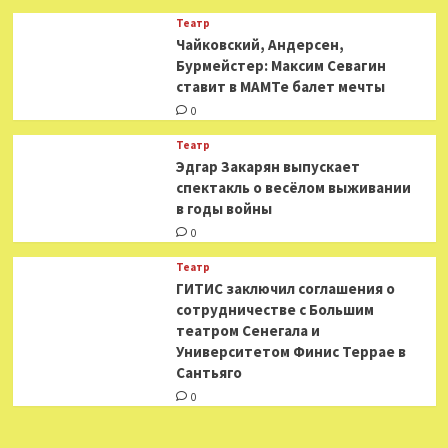
Театр
​​Чайковский, Андерсен,
Бурмейстер: Максим Севагин
ставит в МАМТе балет мечты
0
Театр
Эдгар Закарян выпускает
спектакль о весёлом выживании
в годы войны
0
Театр
ГИТИС заключил соглашения о
сотрудничестве с Большим
театром Сенегала и
Университетом Финис Террае в
Сантьяго
0