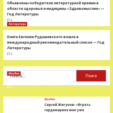
Объявлены победители литературной премии в
области здоровья и медицины «Здравомыслие» —
Год Литературы
0
Литература
Книга Евгения Рудашевского вошла в
международный рекомендательный список — Год
Литературы
0
Найти:
Шоубиз
Мошенники взялись за звезд
0
Шоубиз
Сергей Жигунов: «Играть
гардемарина мне уже