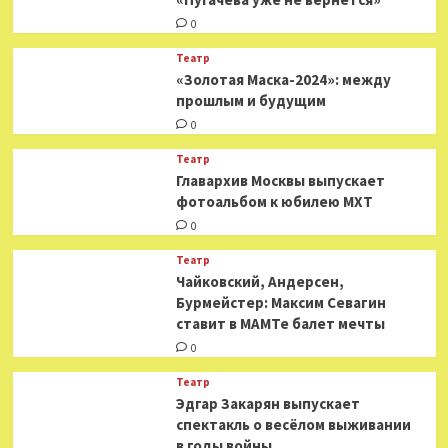
0
Театр
«Золотая Маска-2024»: между
прошлым и будущим
0
Театр
​​Главархив Москвы выпускает
фотоальбом к юбилею МХТ
0
Театр
​​Чайковский, Андерсен,
Бурмейстер: Максим Севагин
ставит в МАМТе балет мечты
0
Театр
Эдгар Закарян выпускает
спектакль о весёлом выживании
в годы войны