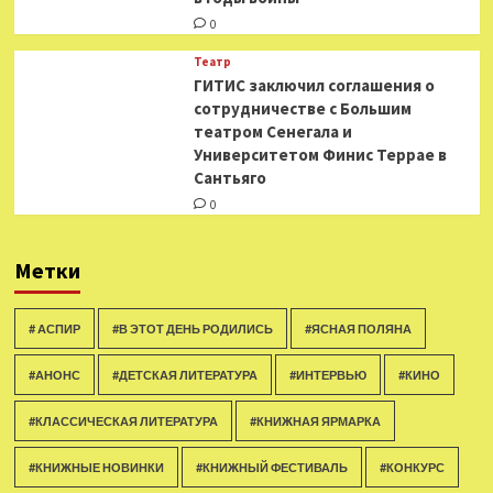
0
Театр
ГИТИС заключил соглашения о
сотрудничестве с Большим
театром Сенегала и
Университетом Финис Террае в
Сантьяго
0
Метки
# АСПИР
#В ЭТОТ ДЕНЬ РОДИЛИСЬ
#ЯСНАЯ ПОЛЯНА
#АНОНС
#ДЕТСКАЯ ЛИТЕРАТУРА
#ИНТЕРВЬЮ
#КИНО
#КЛАССИЧЕСКАЯ ЛИТЕРАТУРА
#КНИЖНАЯ ЯРМАРКА
#КНИЖНЫЕ НОВИНКИ
#КНИЖНЫЙ ФЕСТИВАЛЬ
#КОНКУРС