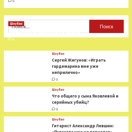
0
Найти:
Шоубиз
Мошенники взялись за звезд
0
Шоубиз
Сергей Жигунов: «Играть
гардемарина мне уже
неприлично»
0
Шоубиз
Что общего у сына Яковлевой и
серийных убийц?
0
Шоубиз
Гитарист Александр Левшин:
«Пугачева уже не вернется»