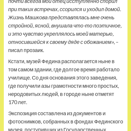
почти всегда мой отец исступленно спорил
при таких встречах, ссорился и уходил домой.
Жизнь Машкова представлялась мне очень
стройной, ясной, внушала что-то поэтичное,
и это чувство укреплялось моей матерью,
относившейся к своему дяде с обожанием»
, –
писал прозаик.
Кстати, музей Федина располагается ныне в
том самом здании, где долгое время работало
училище. Со дня основания этого заведения,
где получили азы грамотности много простых,
неродовитых людей, в городе ныне отметят
170 лет.
Экспозиция составлена из документов и
фотоснимков, собранных в фондах Фединского
музея, поступивших из Государственных