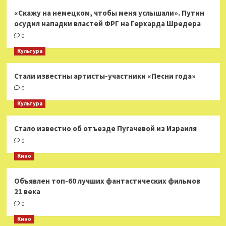
«Скажу на немецком, чтобы меня услышали». Путин
осудил нападки властей ФРГ на Герхарда Шредера
0
Культура
Стали известны артисты-участники «Песни года»
0
Культура
Стало известно об отъезде Пугачевой из Израиля
0
Кино
Объявлен топ-60 лучших фантастических фильмов
21 века
0
Кино