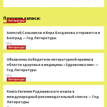
Похожие записи:
Литература
Алексей Сальников и Вера Богданова отправятся в
Белград — Год Литературы
0
Литература
Объявлены победители литературной премии в
области здоровья и медицины «Здравомыслие» —
Год Литературы
0
Литература
Книга Евгения Рудашевского вошла в
международный рекомендательный список — Год
Литературы