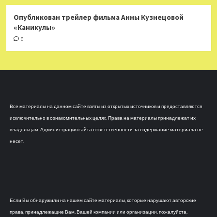
Опубликован трейлер фильма Анны Кузнецовой
«Каникулы»
0
Все материалы на данном сайте взяты из открытых источников и предоставляются
исключительно в ознакомительных целях. Права на материалы принадлежат их
владельцам. Администрация сайта ответственности за содержание материала не
несет.
Если Вы обнаружили на нашем сайте материалы, которые нарушают авторские
права, принадлежащие Вам, Вашей компании или организации, пожалуйста,