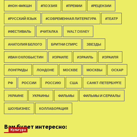
#НОН-ФИКШН
#ПОЭЗИЯ
#ПРЕМИИ
#РЕЦЕНЗИИ
#РУССКИЙ ЯЗЫК
#СОВРЕМЕННАЯ ЛИТЕРАТУРА
#ТЕАТР
#ФЕСТИВАЛЬ
#ЧИТАЛКА
WALT DISNEY
АНАТОЛИЯ БЕЛОГО
БРИТНИ СПИРС
ЗВЕЗДЫ
ИВАН ОХЛОБЫСТИН
ИЗРАИЛЕ
ИЗРАИЛЬ
ИЗРАИЛЯ
ЛОНГРИДЫ
ЛОНДОНЕ
МОСКВЕ
МОСКВЫ
ОСКАР
РФ
РОССИИ
РОССИЮ
США
САНКТ-ПЕТЕРБУРГЕ
УКРАИНЕ
УКРАИНЫ
ФИЛЬМЫ
ФИЛЬМЫ И СЕРИАЛЫ
ШОУБИЗНЕС
КОЛЛАБОРАЦИЯ
Вам будет интересно:
Культура