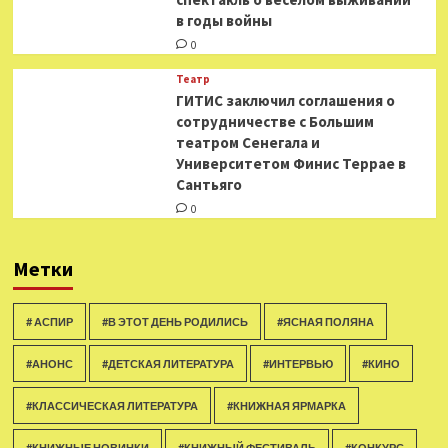
в годы войны
0
Театр
ГИТИС заключил соглашения о
сотрудничестве с Большим
театром Сенегала и
Университетом Финис Террае в
Сантьяго
0
Метки
# АСПИР
#В ЭТОТ ДЕНЬ РОДИЛИСЬ
#ЯСНАЯ ПОЛЯНА
#АНОНС
#ДЕТСКАЯ ЛИТЕРАТУРА
#ИНТЕРВЬЮ
#КИНО
#КЛАССИЧЕСКАЯ ЛИТЕРАТУРА
#КНИЖНАЯ ЯРМАРКА
#КНИЖНЫЕ НОВИНКИ
#КНИЖНЫЙ ФЕСТИВАЛЬ
#КОНКУРС