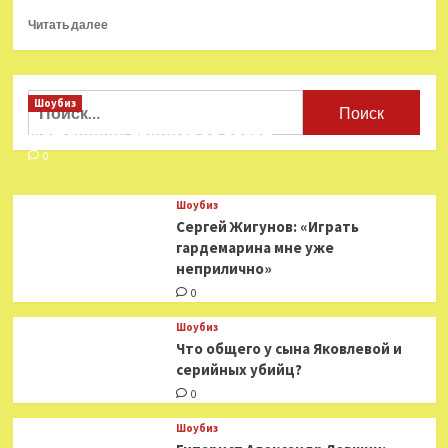
Прочитать
Читать далее
больше
о
«Творчество
вообще
Найти:
Шоубиз
не
Мошенники взялись за звезд
должно
иметь
0
границ»:
TOMAGO4E
Шоубиз
—
Сергей Жигунов: «Играть
о
гардемарина мне уже
треке
неприлично»
«Чёрное
небо»
0
Шоубиз
Что общего у сына Яковлевой и
серийных убийц?
0
Шоубиз