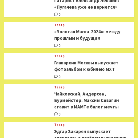
Гитарист Александр Левшин:
«Пугачева уже не вернется»
0
Театр
«Золотая Маска-2024»: между
прошлым и будущим
0
Театр
​​Главархив Москвы выпускает
фотоальбом к юбилею МХТ
0
Театр
​​Чайковский, Андерсен,
Бурмейстер: Максим Севагин
ставит в МАМТе балет мечты
0
Театр
Эдгар Закарян выпускает
спектакль о весёлом выживании