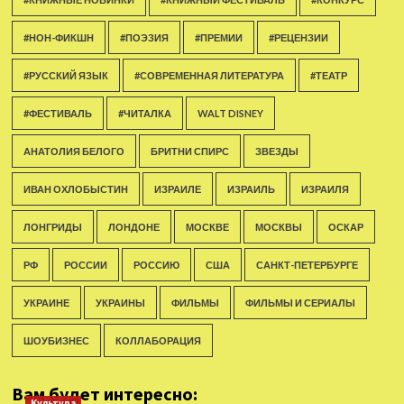
#НОН-ФИКШН
#ПОЭЗИЯ
#ПРЕМИИ
#РЕЦЕНЗИИ
#РУССКИЙ ЯЗЫК
#СОВРЕМЕННАЯ ЛИТЕРАТУРА
#ТЕАТР
#ФЕСТИВАЛЬ
#ЧИТАЛКА
WALT DISNEY
АНАТОЛИЯ БЕЛОГО
БРИТНИ СПИРС
ЗВЕЗДЫ
ИВАН ОХЛОБЫСТИН
ИЗРАИЛЕ
ИЗРАИЛЬ
ИЗРАИЛЯ
ЛОНГРИДЫ
ЛОНДОНЕ
МОСКВЕ
МОСКВЫ
ОСКАР
РФ
РОССИИ
РОССИЮ
США
САНКТ-ПЕТЕРБУРГЕ
УКРАИНЕ
УКРАИНЫ
ФИЛЬМЫ
ФИЛЬМЫ И СЕРИАЛЫ
ШОУБИЗНЕС
КОЛЛАБОРАЦИЯ
Вам будет интересно:
Культура