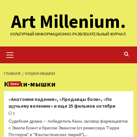
Перейти
Art Millenium.
к
содержимому
КУЛЬТУРНЫЙ ИНФОРМАЦИОННО-РАЗВЛЕКАТЕЛЬНЫЙ ЖУРНАЛ.
Основное
меню
ГЛАВНАЯ
КОШКИ-МЫШКИ
Кошки-мышки
Кино
«Анатомия падения», «Продавцы боли», «По
щучьему велению» и еще 25 фильмов октября
0
Судебная драма — победитель Канн, заговор фармацевтов
с Эмили Блант и Крисом Эвансом (от режиссера "Гарри
Поттеров" и "Фантастических тварей"),...