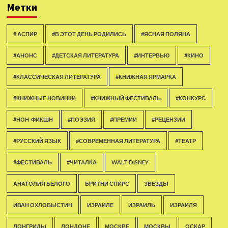
Метки
# АСПИР
#В ЭТОТ ДЕНЬ РОДИЛИСЬ
#ЯСНАЯ ПОЛЯНА
#АНОНС
#ДЕТСКАЯ ЛИТЕРАТУРА
#ИНТЕРВЬЮ
#КИНО
#КЛАССИЧЕСКАЯ ЛИТЕРАТУРА
#КНИЖНАЯ ЯРМАРКА
#КНИЖНЫЕ НОВИНКИ
#КНИЖНЫЙ ФЕСТИВАЛЬ
#КОНКУРС
#НОН-ФИКШН
#ПОЭЗИЯ
#ПРЕМИИ
#РЕЦЕНЗИИ
#РУССКИЙ ЯЗЫК
#СОВРЕМЕННАЯ ЛИТЕРАТУРА
#ТЕАТР
#ФЕСТИВАЛЬ
#ЧИТАЛКА
WALT DISNEY
АНАТОЛИЯ БЕЛОГО
БРИТНИ СПИРС
ЗВЕЗДЫ
ИВАН ОХЛОБЫСТИН
ИЗРАИЛЕ
ИЗРАИЛЬ
ИЗРАИЛЯ
ЛОНГРИДЫ
ЛОНДОНЕ
МОСКВЕ
МОСКВЫ
ОСКАР