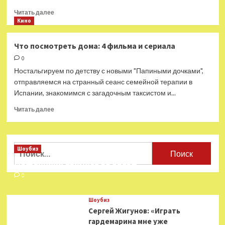
Прочитать
Читать далее
больше
Кино
о
«Анатомия
Что посмотреть дома: 4 фильма и сериала
падения»,
0
«Продавцы
боли»,
Ностальгируем по детству с новыми "Папиными дочками",
«По
отправляемся на странный сеанс семейной терапии в
щучьему
Испании, знакомимся с загадочным таксистом и...
велению»
и еще
Прочитать
Читать далее
25 фильмов
больше
октября
о
Что
посмотреть
Найти:
Шоубиз
дома:
Мошенники взялись за звезд
4 фильма
и сериала
0
Шоубиз
Сергей Жигунов: «Играть
гардемарина мне уже