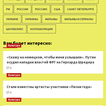
РФ
РОССИИ
РОССИЮ
США
САНКТ-ПЕТЕРБУРГЕ
УКРАИНЕ
УКРАИНЫ
ФИЛЬМЫ
ФИЛЬМЫ И СЕРИАЛЫ
ШОУБИЗНЕС
КОЛЛАБОРАЦИЯ
Вам будет интересно:
Культура
«Скажу на немецком, чтобы меня услышали». Путин
осудил нападки властей ФРГ на Герхарда Шредера
0
Культура
Стали известны артисты-участники «Песни года»
0
Культура