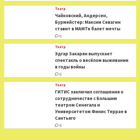
Театр
​​Чайковский, Андерсен,
Бурмейстер: Максим Севагин
ставит в МАМТе балет мечты
0
Театр
Эдгар Закарян выпускает
спектакль о весёлом выживании
в годы войны
0
Театр
ГИТИС заключил соглашения о
сотрудничестве с Большим
театром Сенегала и
Университетом Финис Террае в
Сантьяго
0