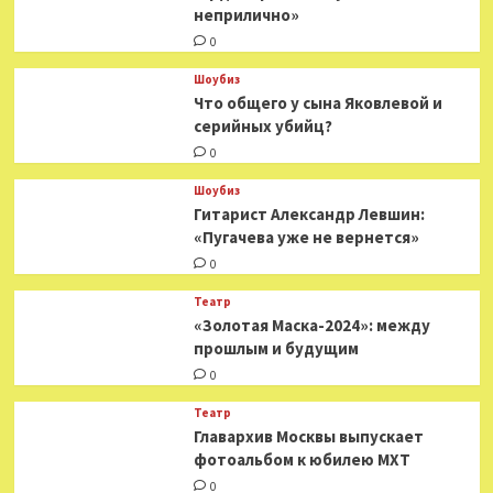
неприлично»
0
Шоубиз
Что общего у сына Яковлевой и
серийных убийц?
0
Шоубиз
Гитарист Александр Левшин:
«Пугачева уже не вернется»
0
Театр
«Золотая Маска-2024»: между
прошлым и будущим
0
Театр
​​Главархив Москвы выпускает
фотоальбом к юбилею МХТ
0