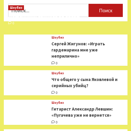
Найти:
Шоубиз
Мошенники взялись за звезд
0
Шоубиз
Сергей Жигунов: «Играть
гардемарина мне уже
неприлично»
0
Шоубиз
Что общего у сына Яковлевой и
серийных убийц?
0
Шоубиз
Гитарист Александр Левшин:
«Пугачева уже не вернется»
0