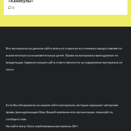
«Каникулы»
0
Все материалы на данном сайте взяты из открытых источников и предоставляются
исключительно в ознакомительных целях. Права на материалы принадлежат их
владельцам. Администрация сайта ответственности за содержание материала не
несет.
Если Вы обнаружили на нашем сайте материалы, которые нарушают авторские
права, принадлежащие Вам, Вашей компании или организации, пожалуйста,
сообщите нам.
На сайте могут быть опубликованы материалы 18+!