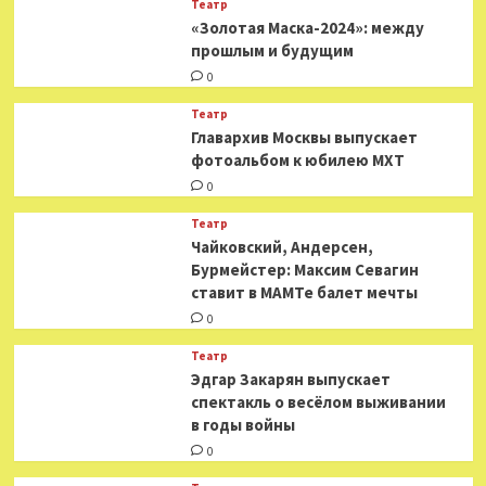
Театр
«Золотая Маска-2024»: между
прошлым и будущим
0
Театр
​​Главархив Москвы выпускает
фотоальбом к юбилею МХТ
0
Театр
​​Чайковский, Андерсен,
Бурмейстер: Максим Севагин
ставит в МАМТе балет мечты
0
Театр
Эдгар Закарян выпускает
спектакль о весёлом выживании
в годы войны
0