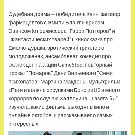
Судебная драма — победитель Канн, заговор
фармацевтов с Эмили Блант и Крисом
Эвансом (от режиссера "Гарри Поттеров" и
"Фантастических тварей"), киносказка про
Емелю-дурака, эротический триллер о
молодоженах, ансамблевая комедия про
скачок цен на акции GameStop, повторный
прокат "Пожаров" Дени Вильнева и "Семи
психопатов" Мартина Макдоны, мультфильм
«Петя и волк» с рисунками Боно из U2 и много
хорроров по случаю Хэллоуина. "Газета.Ru"
изучила, какие фильмы выходят в кино и
онлайн в октябре, и рассказывает о самых
интересных.