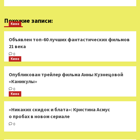
Похожие записи:
Кино
Объявлен топ-60 лучших фантастических фильмов
21 века
0
Кино
Опубликован трейлер фильма Анны Кузнецовой
«Каникулы»
0
Кино
«Никаких скидок и блата»: Кристина Асмус
о пробах в новом сериале
0