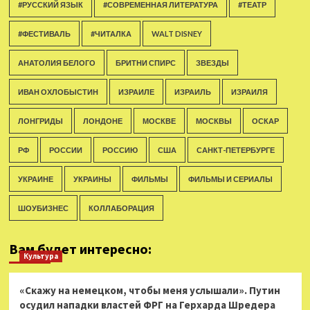
#РУССКИЙ ЯЗЫК
#СОВРЕМЕННАЯ ЛИТЕРАТУРА
#ТЕАТР
#ФЕСТИВАЛЬ
#ЧИТАЛКА
WALT DISNEY
АНАТОЛИЯ БЕЛОГО
БРИТНИ СПИРС
ЗВЕЗДЫ
ИВАН ОХЛОБЫСТИН
ИЗРАИЛЕ
ИЗРАИЛЬ
ИЗРАИЛЯ
ЛОНГРИДЫ
ЛОНДОНЕ
МОСКВЕ
МОСКВЫ
ОСКАР
РФ
РОССИИ
РОССИЮ
США
САНКТ-ПЕТЕРБУРГЕ
УКРАИНЕ
УКРАИНЫ
ФИЛЬМЫ
ФИЛЬМЫ И СЕРИАЛЫ
ШОУБИЗНЕС
КОЛЛАБОРАЦИЯ
Вам будет интересно:
Культура
«Скажу на немецком, чтобы меня услышали». Путин
осудил нападки властей ФРГ на Герхарда Шредера