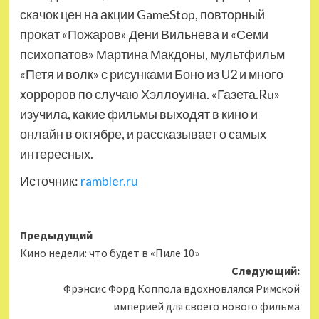
скачок цен на акции GameStop, повторный
прокат «Пожаров» Дени Вильнева и «Семи
психопатов» Мартина Макдоны, мультфильм
«Петя и волк» с рисунками Боно из U2 и много
хорроров по случаю Хэллоуина. «Газета.Ru»
изучила, какие фильмы выходят в кино и
онлайн в октябре, и рассказывает о самых
интересных.
Источник:
rambler.ru
Навигация
Предыдущий
Кино недели: что будет в «Пиле 10»
записи
Следующий:
Фрэнсис Форд Коппола вдохновлялся Римской
империей для своего нового фильма