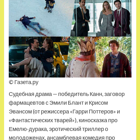
© Газета.ру
Судебная драма — победитель Канн, заговор
фармацевтов с Эмили Блант и Крисом
Эвансом (от режиссера «Гарри Поттеров» и
«Фантастических тварей»), киносказка про
Емелю-дурака, эротический триллер о
молодоженах, ансамблевая комедия про