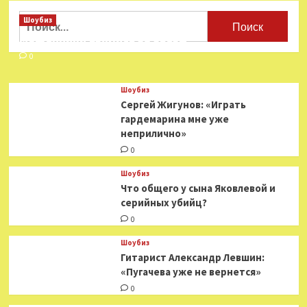
Найти:
Шоубиз
Мошенники взялись за звезд
0
Шоубиз
Сергей Жигунов: «Играть
гардемарина мне уже
неприлично»
0
Шоубиз
Что общего у сына Яковлевой и
серийных убийц?
0
Шоубиз
Гитарист Александр Левшин:
«Пугачева уже не вернется»
0