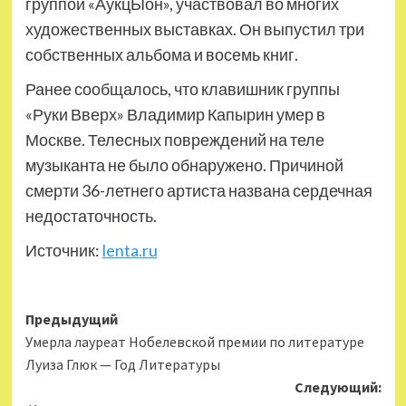
группой «АукцЫон», участвовал во многих
художественных выставках. Он выпустил три
собственных альбома и восемь книг.
Ранее сообщалось, что клавишник группы
«Руки Вверх» Владимир Капырин умер в
Москве. Телесных повреждений на теле
музыканта не было обнаружено. Причиной
смерти 36-летнего артиста названа сердечная
недостаточность.
Источник:
lenta.ru
Навигация
Предыдущий
Умерла лауреат Нобелевской премии по литературе
записи
Луиза Глюк — Год Литературы
Следующий: