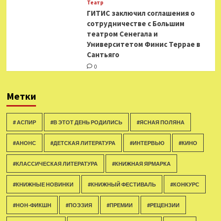
Театр
ГИТИС заключил соглашения о
сотрудничестве с Большим
театром Сенегала и
Университетом Финис Террае в
Сантьяго
0
Метки
# АСПИР
#В ЭТОТ ДЕНЬ РОДИЛИСЬ
#ЯСНАЯ ПОЛЯНА
#АНОНС
#ДЕТСКАЯ ЛИТЕРАТУРА
#ИНТЕРВЬЮ
#КИНО
#КЛАССИЧЕСКАЯ ЛИТЕРАТУРА
#КНИЖНАЯ ЯРМАРКА
#КНИЖНЫЕ НОВИНКИ
#КНИЖНЫЙ ФЕСТИВАЛЬ
#КОНКУРС
#НОН-ФИКШН
#ПОЭЗИЯ
#ПРЕМИИ
#РЕЦЕНЗИИ