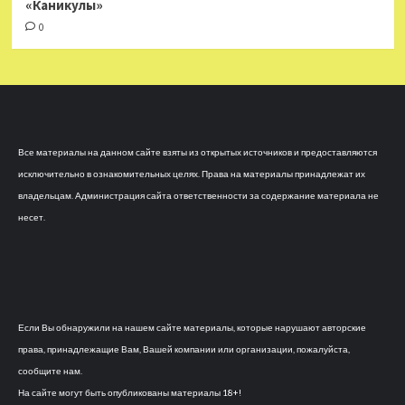
«Каникулы»
0
Все материалы на данном сайте взяты из открытых источников и предоставляются
исключительно в ознакомительных целях. Права на материалы принадлежат их
владельцам. Администрация сайта ответственности за содержание материала не
несет.
Если Вы обнаружили на нашем сайте материалы, которые нарушают авторские
права, принадлежащие Вам, Вашей компании или организации, пожалуйста,
сообщите нам.
На сайте могут быть опубликованы материалы 18+!