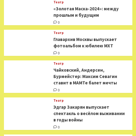
Театр
«Золотая Маска-2024»: между
прошлым и будущим
0
Театр
​​Главархив Москвы выпускает
фотоальбом к юбилею МХТ
0
Театр
​​Чайковский, Андерсен,
Бурмейстер: Максим Севагин
ставит в МАМТе балет мечты
0
Театр
Эдгар Закарян выпускает
спектакль о весёлом выживании
в годы войны
0