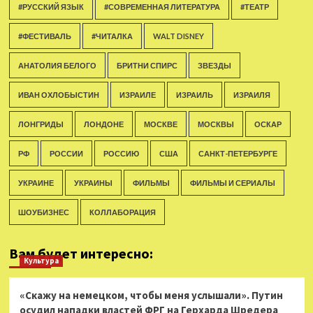
#РУССКИЙ ЯЗЫК
#СОВРЕМЕННАЯ ЛИТЕРАТУРА
#ТЕАТР
#ФЕСТИВАЛЬ
#ЧИТАЛКА
WALT DISNEY
АНАТОЛИЯ БЕЛОГО
БРИТНИ СПИРС
ЗВЕЗДЫ
ИВАН ОХЛОБЫСТИН
ИЗРАИЛЕ
ИЗРАИЛЬ
ИЗРАИЛЯ
ЛОНГРИДЫ
ЛОНДОНЕ
МОСКВЕ
МОСКВЫ
ОСКАР
РФ
РОССИИ
РОССИЮ
США
САНКТ-ПЕТЕРБУРГЕ
УКРАИНЕ
УКРАИНЫ
ФИЛЬМЫ
ФИЛЬМЫ И СЕРИАЛЫ
ШОУБИЗНЕС
КОЛЛАБОРАЦИЯ
Вам будет интересно:
Культура
«Скажу на немецком, чтобы меня услышали». Путин
осудил нападки властей ФРГ на Герхарда Шредера