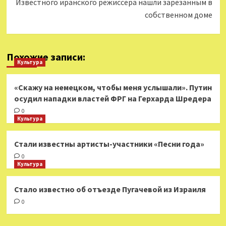
Известного иранского режиссера нашли зарезанным в
собственном доме
Похожие записи:
Культура
«Скажу на немецком, чтобы меня услышали». Путин
осудил нападки властей ФРГ на Герхарда Шредера
0
Культура
Стали известны артисты-участники «Песни года»
0
Культура
Стало известно об отъезде Пугачевой из Израиля
0