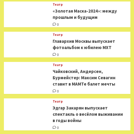
Театр
«Золотая Маска-2024»: между
прошлым и будущим
0
Театр
​​Главархив Москвы выпускает
фотоальбом к юбилею МХТ
0
Театр
​​Чайковский, Андерсен,
Бурмейстер: Максим Севагин
ставит в МАМТе балет мечты
0
Театр
Эдгар Закарян выпускает
спектакль о весёлом выживании
в годы войны
0