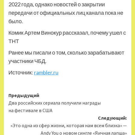
2022 года, однако новостей о закрытии
передачи от официальных лиц канала пока не
было.
Комик Артем Винокур рассказал, почему ушел с
ТНТ
Ранее мы писали о том, сколько зарабатывают
участники ЧБД.
Источник:
rambler.ru
Навигация
Предыдущий
Два российских сериала получили награды
записи
на фестивале в США
Следующий:
«Это одна из сфер жизни, которая нам всем близка» —
Andy You о новом сингле «Яичная лапша»