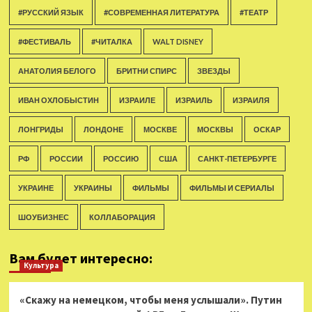
#РУССКИЙ ЯЗЫК
#СОВРЕМЕННАЯ ЛИТЕРАТУРА
#ТЕАТР
#ФЕСТИВАЛЬ
#ЧИТАЛКА
WALT DISNEY
АНАТОЛИЯ БЕЛОГО
БРИТНИ СПИРС
ЗВЕЗДЫ
ИВАН ОХЛОБЫСТИН
ИЗРАИЛЕ
ИЗРАИЛЬ
ИЗРАИЛЯ
ЛОНГРИДЫ
ЛОНДОНЕ
МОСКВЕ
МОСКВЫ
ОСКАР
РФ
РОССИИ
РОССИЮ
США
САНКТ-ПЕТЕРБУРГЕ
УКРАИНЕ
УКРАИНЫ
ФИЛЬМЫ
ФИЛЬМЫ И СЕРИАЛЫ
ШОУБИЗНЕС
КОЛЛАБОРАЦИЯ
Вам будет интересно:
Культура
«Скажу на немецком, чтобы меня услышали». Путин