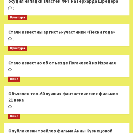
осудил нападки властей ФРГ на Герхарда Шредера
0
Культура
Стали известны артисты-участники «Песни года»
0
Культура
Стало известно об отъезде Пугачевой из Израиля
0
Кино
Объявлен топ-60 лучших фантастических фильмов
21 века
0
Кино
Опубликован трейлер фильма Анны Кузнецовой