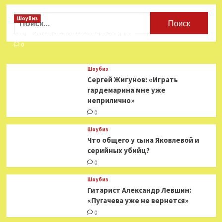
Найти:
Шоубиз
Мошенники взялись за звезд
0
Шоубиз
Сергей Жигунов: «Играть
гардемарина мне уже
неприлично»
0
Шоубиз
Что общего у сына Яковлевой и
серийных убийц?
0
Шоубиз
Гитарист Александр Левшин:
«Пугачева уже не вернется»
0