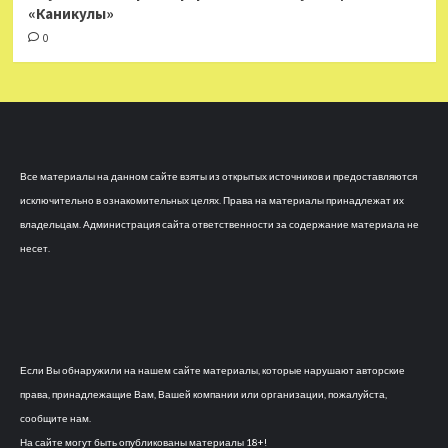
«Каникулы»
0
Все материалы на данном сайте взяты из открытых источников и предоставляются
исключительно в ознакомительных целях. Права на материалы принадлежат их
владельцам. Администрация сайта ответственности за содержание материала не
несет.
Если Вы обнаружили на нашем сайте материалы, которые нарушают авторские
права, принадлежащие Вам, Вашей компании или организации, пожалуйста,
сообщите нам.
На сайте могут быть опубликованы материалы 18+!