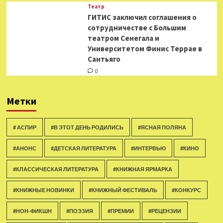
Театр
ГИТИС заключил соглашения о
сотрудничестве с Большим
театром Сенегала и
Университетом Финис Террае в
Сантьяго
0
Метки
# АСПИР
#В ЭТОТ ДЕНЬ РОДИЛИСЬ
#ЯСНАЯ ПОЛЯНА
#АНОНС
#ДЕТСКАЯ ЛИТЕРАТУРА
#ИНТЕРВЬЮ
#КИНО
#КЛАССИЧЕСКАЯ ЛИТЕРАТУРА
#КНИЖНАЯ ЯРМАРКА
#КНИЖНЫЕ НОВИНКИ
#КНИЖНЫЙ ФЕСТИВАЛЬ
#КОНКУРС
#НОН-ФИКШН
#ПОЭЗИЯ
#ПРЕМИИ
#РЕЦЕНЗИИ