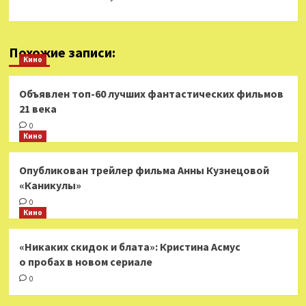
Похожие записи:
Кино
Объявлен топ-60 лучших фантастических фильмов
21 века
0
Кино
Опубликован трейлер фильма Анны Кузнецовой
«Каникулы»
0
Кино
«Никаких скидок и блата»: Кристина Асмус
о пробах в новом сериале
0