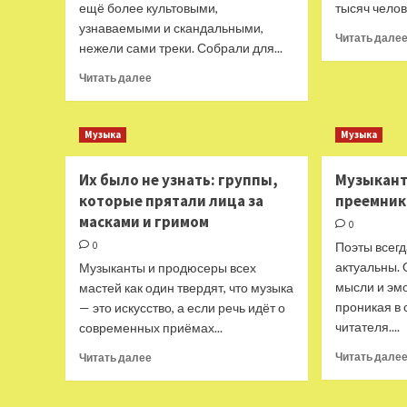
ещё более культовыми,
тысяч челов
узнаваемыми и скандальными,
Читать дале
нежели сами треки. Собрали для...
Прочитать
Читать далее
больше
о
Топ-9
Музыка
Музыка
самых
горячих
Их было не узнать: группы,
Музыкант
клипов
которые прятали лица за
преемник
масками и гримом
0
0
Поэты всегд
актуальны.
Музыканты и продюсеры всех
мысли и эмо
мастей как один твердят, что музыка
проникая в 
— это искусство, а если речь идёт о
читателя....
современных приёмах...
Прочитать
Читать дале
Читать далее
больше
о
Их