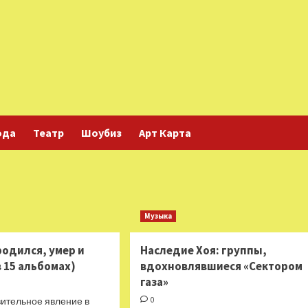
ода
Театр
Шоубиз
Арт Карта
Музыка
родился, умер и
Наследие Хоя: группы,
в 15 альбомах)
вдохновлявшиеся «Сектором
газа»
вительное явление в
0