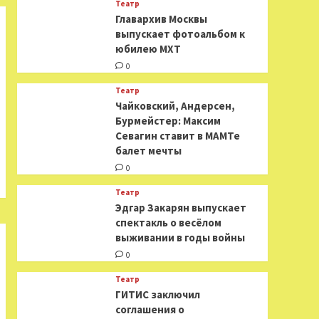
Театр
​​Главархив Москвы
выпускает фотоальбом к
юбилею МХТ
0
Театр
​​Чайковский, Андерсен,
Бурмейстер: Максим
Севагин ставит в МАМТе
балет мечты
0
Театр
Эдгар Закарян выпускает
спектакль о весёлом
выживании в годы войны
0
Театр
ГИТИС заключил
соглашения о