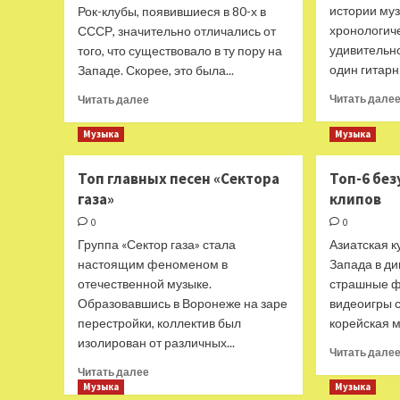
истории муз
Рок-клубы, появившиеся в 80-х в
хронологич
СССР, значительно отличались от
удивительно
того, что существовало в ту пору на
один гитарн
Западе. Скорее, это была...
Прочитать
Читать дале
Читать далее
больше
о
Музыка
Музыка
Ленинградский,
Свердловский,
Топ главных песен «Сектора
Топ-6 бе
Ростовский:
газа»
клипов
рок-
клубы
0
0
СССР
Группа «Сектор газа» стала
Азиатская к
настоящим феноменом в
Запада в д
отечественной музыке.
страшные ф
Образовавшись в Воронеже на заре
видеоигры 
перестройки, коллектив был
корейская м
изолирован от различных...
Читать дале
Прочитать
Читать далее
больше
Музыка
Музыка