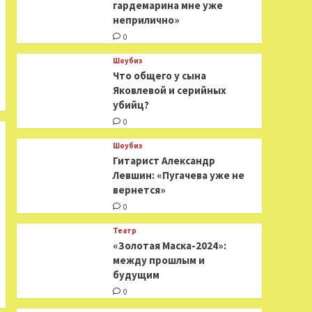
гардемарина мне уже
неприлично»
0
Шоубиз
Что общего у сына
Яковлевой и серийных
убийц?
0
Шоубиз
Гитарист Александр
Левшин: «Пугачева уже не
вернется»
0
Театр
«Золотая Маска-2024»:
между прошлым и
будущим
0