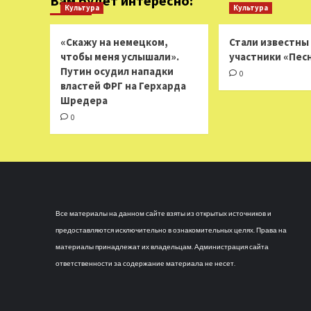
Вам будет интересно:
Культура
Культура
«Скажу на немецком,
Стали известны
чтобы меня услышали».
участники «Пес
Путин осудил нападки
0
властей ФРГ на Герхарда
Шредера
0
Все материалы на данном сайте взяты из открытых источников и
предоставляются исключительно в ознакомительных целях. Права на
материалы принадлежат их владельцам. Администрация сайта
ответственности за содержание материала не несет.