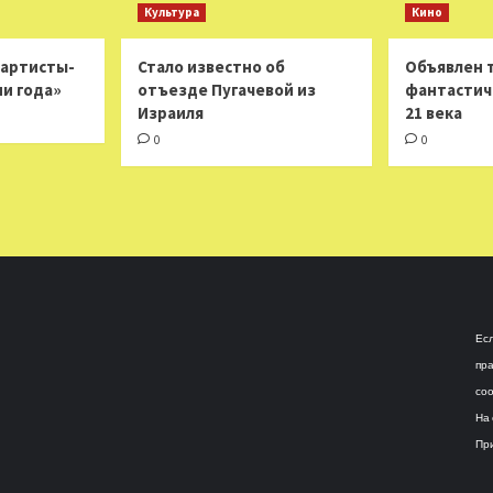
Культура
Кино
 артисты-
Стало известно об
Объявлен 
ни года»
отъезде Пугачевой из
фантастич
Израиля
21 века
0
0
Есл
пра
соо
На 
При