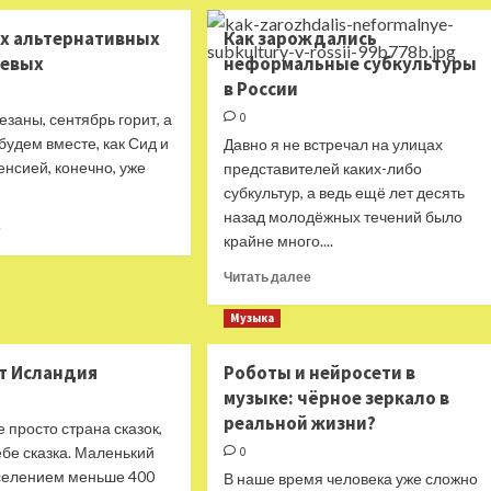
Топ-6
о
безумных
Судьба
ых альтернативных
Как зарождались
корейских
песен
левых
неформальные субкультуры
клипов
из
в России
фильмов
«Брат»
заны, сентябрь горит, а
0
и
будем вместе, как Сид и
Давно я не встречал на улицах
«Брат
пенсией, конечно, уже
представителей каких-либо
2»
субкультур, а ведь ещё лет десять
назад молодёжных течений было
Прочитать
е
крайне много....
больше
о
Прочитать
Читать далее
10
больше
главных
о
Музыка
альтернативных
Как
групп
зарождались
ит Исландия
Роботы и нейросети в
нулевых
неформальные
музыке: чёрное зеркало в
субкультуры
реальной жизни?
в
 просто страна сказок,
России
ебе сказка. Маленький
0
аселением меньше 400
В наше время человека уже сложно