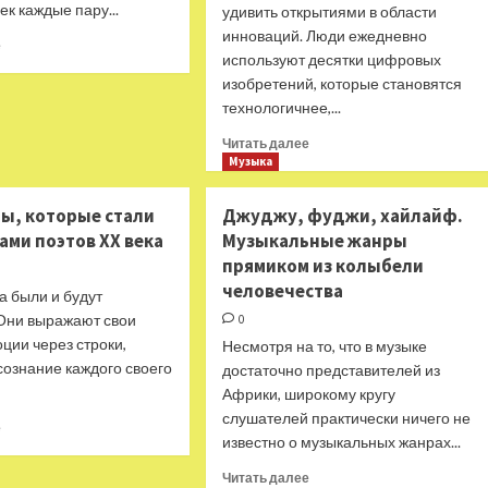
ек каждые пару...
удивить открытиями в области
инноваций. Люди ежедневно
Прочитать
е
используют десятки цифровых
больше
изобретений, которые становятся
о
Как
технологичнее,...
звучит
Прочитать
Читать далее
Исландия
больше
Музыка
о
Роботы
ы, которые стали
Джуджу, фуджи, хайлайф.
и
ами поэтов ХХ века
Музыкальные жанры
нейросети
прямиком из колыбели
в
музыке:
человечества
а были и будут
чёрное
 Они выражают свои
0
зеркало
ции через строки,
Несмотря на то, что в музыке
в
сознание каждого своего
реальной
достаточно представителей из
жизни?
Африки, широкому кругу
слушателей практически ничего не
Прочитать
е
известно о музыкальных жанрах...
больше
о
Прочитать
Читать далее
Музыканты,