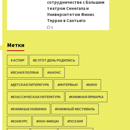
сотрудничестве с Большим
театром Сенегала и
Университетом Финис
Террае в Сантьяго
0
Метки
# АСПИР
#В ЭТОТ ДЕНЬ РОДИЛИСЬ
#ЯСНАЯ ПОЛЯНА
#АНОНС
#ДЕТСКАЯ ЛИТЕРАТУРА
#ИНТЕРВЬЮ
#КИНО
#КЛАССИЧЕСКАЯ ЛИТЕРАТУРА
#КНИЖНАЯ ЯРМАРКА
#КНИЖНЫЕ НОВИНКИ
#КНИЖНЫЙ ФЕСТИВАЛЬ
#КОНКУРС
#НОН-ФИКШН
#ПОЭЗИЯ