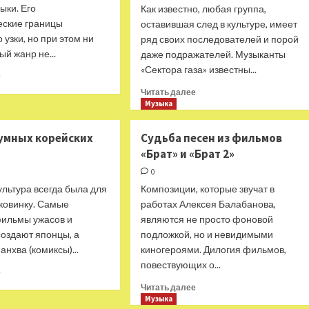
ыки. Его
Как известно, любая группа,
еские границы
оставившая след в культуре, имеет
 узки, но при этом ни
ряд своих последователей и порой
ый жанр не...
даже подражателей. Музыканты
«Сектора газа» известны...
Прочитать
е
больше
Прочитать
Читать далее
о
больше
Музыка
Как
о
панк
Наследие
зумных корейских
Судьба песен из фильмов
родился,
Хоя:
«Брат» и «Брат 2»
умер
группы,
и
вдохновлявшиеся
0
воскрес
«Сектором
ультура всегда была для
Композиции, которые звучат в
(в
газа»
иковинку. Самые
работах Алексея Балабанова,
15
ильмы ужасов и
альбомах)
являются не просто фоновой
создают японцы, а
подложкой, но и невидимыми
анхва (комиксы)...
киногероями. Дилогия фильмов,
повествующих о...
Прочитать
е
больше
Прочитать
Читать далее
о
больше
Музыка