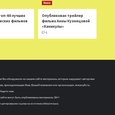
Кино
топ-60 лучших
Опубликован трейлер
еских фильмов
фильма Анны Кузнецовой
«Каникулы»
0
и Вы обнаружили на нашем сайте материалы, которые нарушают авторские
ва, принадлежащие Вам, Вашей компании или организации, пожалуйста,
бщите нам.
сайте могут быть опубликованы материалы 18+!
 цитировании ссылка на источник обязательна.