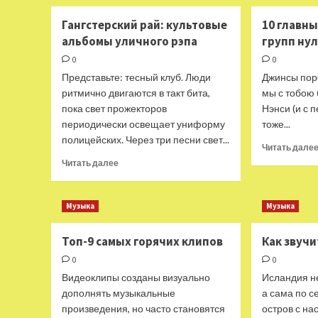
о
Топ
Гангстерский рай: культовые
10 главн
главных
альбомы уличного рэпа
групп ну
песен
«Сектора
0
0
газа»
Представьте: тесный клуб. Люди
Джинсы поре
ритмично двигаются в такт бита,
мы с тобою 
пока свет прожекторов
Нэнси (и с 
периодически освещает униформу
тоже...
полицейских. Через три песни свет...
Читать дале
Прочитать
Читать далее
больше
о
Гангстерский
Музыка
Музыка
рай:
культовые
Топ-9 самых горячих клипов
Как звуч
альбомы
уличного
0
0
рэпа
Видеоклипы созданы визуально
Исландия не
дополнять музыкальные
а сама по с
произведения, но часто становятся
остров с н