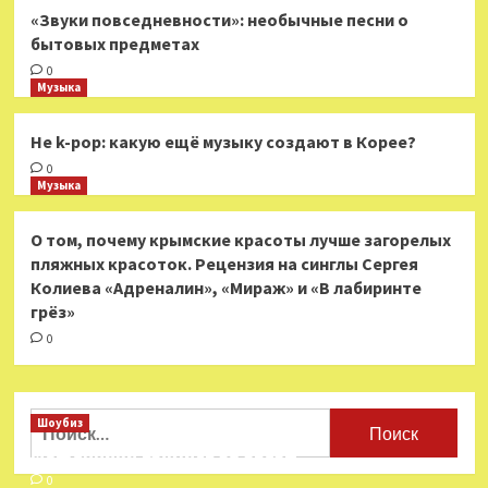
«Звуки повседневности»: необычные песни о
бытовых предметах
0
Музыка
Не k-pop: какую ещё музыку создают в Корее?
0
Музыка
О том, почему крымские красоты лучше загорелых
пляжных красоток. Рецензия на синглы Сергея
Колиева «Адреналин», «Мираж» и «В лабиринте
грёз»
0
Найти:
Шоубиз
Мошенники взялись за звезд
0