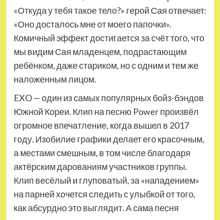
«Откуда у тебя такое тело?» герой Сая отвечает:
«Оно досталось мне от моего папочки».
Комичный эффект достигается за счёт того, что
мы видим Сая младенцем, подрастающим
ребёнком, даже стариком, но с одним и тем же
наложенным лицом.
EXO — один из самых популярных бойз-бэндов
Южной Кореи. Клип на песню Power произвёл
огромное впечатление, когда вышел в 2017
году. Изобилие графики делает его красочным,
а местами смешным, в том числе благодаря
актёрским дарованиям участников группы.
Клип весёлый и глуповатый, за «нападением»
на парней хочется следить с улыбкой от того,
как абсурдно это выглядит. А сама песня