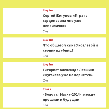
Шоубиз
Сергей Жигунов: «Играть
гардемарина мне уже
неприлично»
0
Шоубиз
Что общего у сына Яковлевой и
серийных убийц?
0
Шоубиз
Гитарист Александр Левшин:
«Пугачева уже не вернется»
0
Театр
«Золотая Маска-2024»: между
прошлым и будущим
0