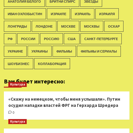
АНАТОЛИЯ БЕЛОГО
БРИТНИ СПИРС
ЗВЕЗДЫ
ИВАН ОХЛОБЫСТИН
ИЗРАИЛЕ
ИЗРАИЛЬ
ИЗРАИЛЯ
ЛОНГРИДЫ
ЛОНДОНЕ
МОСКВЕ
МОСКВЫ
ОСКАР
РФ
РОССИИ
РОССИЮ
США
САНКТ-ПЕТЕРБУРГЕ
УКРАИНЕ
УКРАИНЫ
ФИЛЬМЫ
ФИЛЬМЫ И СЕРИАЛЫ
ШОУБИЗНЕС
КОЛЛАБОРАЦИЯ
Вам будет интересно:
Культура
«Скажу на немецком, чтобы меня услышали». Путин
осудил нападки властей ФРГ на Герхарда Шредера
0
Культура