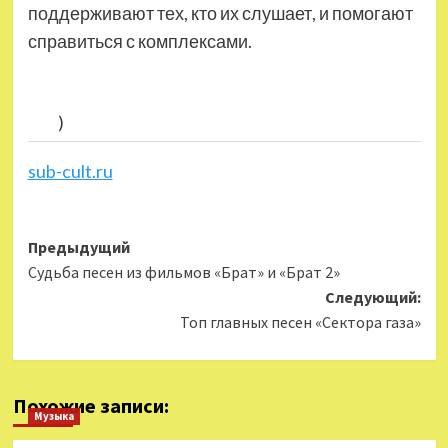
поддерживают тех, кто их слушает, и помогают
справиться с комплексами.
)
sub-cult.ru
Навигация
Предыдущий
Судьба песен из фильмов «Брат» и «Брат 2»
записи
Следующий:
Топ главных песен «Сектора газа»
Похожие записи:
Музыка