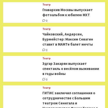
Театр
​​Главархив Москвы выпускает
фотоальбом к юбилею МХТ
0
Театр
​​Чайковский, Андерсен,
Бурмейстер: Максим Севагин
ставит в МАМТе балет мечты
0
Театр
Эдгар Закарян выпускает
спектакль о весёлом выживании
в годы войны
0
Театр
ГИТИС заключил соглашения о
сотрудничестве с Большим
театром Сенегала и