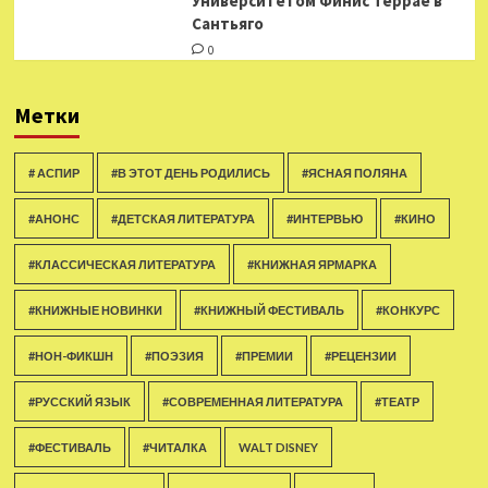
Университетом Финис Террае в
Сантьяго
0
Метки
# АСПИР
#В ЭТОТ ДЕНЬ РОДИЛИСЬ
#ЯСНАЯ ПОЛЯНА
#АНОНС
#ДЕТСКАЯ ЛИТЕРАТУРА
#ИНТЕРВЬЮ
#КИНО
#КЛАССИЧЕСКАЯ ЛИТЕРАТУРА
#КНИЖНАЯ ЯРМАРКА
#КНИЖНЫЕ НОВИНКИ
#КНИЖНЫЙ ФЕСТИВАЛЬ
#КОНКУРС
#НОН-ФИКШН
#ПОЭЗИЯ
#ПРЕМИИ
#РЕЦЕНЗИИ
#РУССКИЙ ЯЗЫК
#СОВРЕМЕННАЯ ЛИТЕРАТУРА
#ТЕАТР
#ФЕСТИВАЛЬ
#ЧИТАЛКА
WALT DISNEY