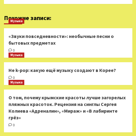
Похожие записи:
Музыка
«Звуки повседневности»: необычные песни о
бытовых предметах
0
Музыка
Не k-pop: какую ещё музыку создают в Корее?
0
Музыка
О том, почему крымские красоты лучше загорелых
пляжных красоток. Рецензия на синглы Сергея
Колиева «Адреналин», «Мираж» и «В лабиринте
грёз»
0