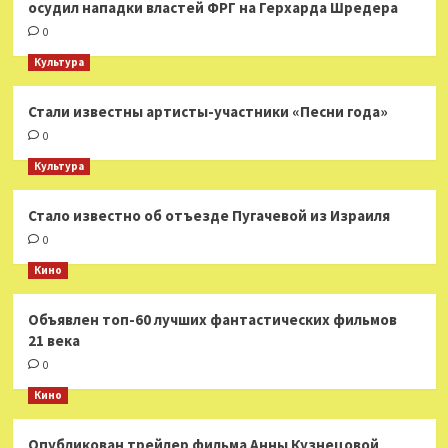
осудил нападки властей ФРГ на Герхарда Шредера
0
Культура
Стали известны артисты-участники «Песни года»
0
Культура
Стало известно об отъезде Пугачевой из Израиля
0
Кино
Объявлен топ-60 лучших фантастических фильмов
21 века
0
Кино
Опубликован трейлер фильма Анны Кузнецовой