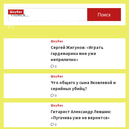
Найти:
Шоубиз
Мошенники взялись за звезд
0
Шоубиз
Сергей Жигунов: «Играть
гардемарина мне уже
неприлично»
0
Шоубиз
Что общего у сына Яковлевой и
серийных убийц?
0
Шоубиз
Гитарист Александр Левшин:
«Пугачева уже не вернется»
0