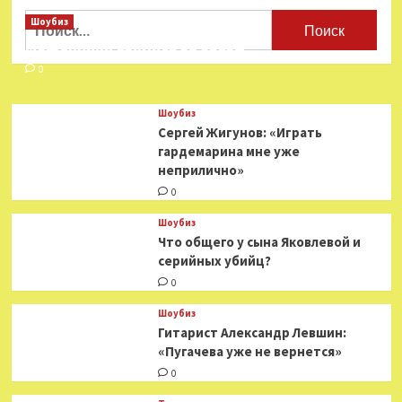
жены
Найти:
Шоубиз
Александра
Мошенники взялись за звезд
Петрова
0
Шоубиз
Сергей Жигунов: «Играть
гардемарина мне уже
неприлично»
0
Шоубиз
Что общего у сына Яковлевой и
серийных убийц?
0
Шоубиз
Гитарист Александр Левшин:
«Пугачева уже не вернется»
0