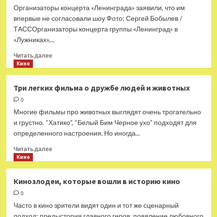
из
Организаторы концерта «Ленинграда» заявили, что им
России
впервые не согласовали шоу Фото: Сергей Бобылев /
звезду
ТАССОрганизаторы концерта группы «Ленинград» в
«Ольги»
«Лужниках»,...
Троянову
Прочитать
Читать далее
больше
Кино
о
Организаторы
Три легких фильма о дружбе людей и животных
концерта
0
«Ленинграда»
назвали
Многие фильмы про животных выглядят очень трогательно
причины
и грустно. “Хатико”, “Белый Бим Черное ухо” подходят для
отмены
определенного настроения. Но иногда...
выступления
Прочитать
Читать далее
больше
Кино
о
Три
Кинозлодеи, которые вошли в историю кино
легких
0
фильма
о дружбе
Часто в кино зрители видят один и тот же сценарный
людей
подход: предыстория главного героя, появление любовного