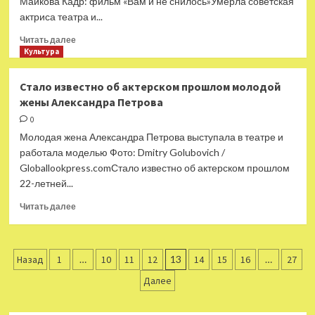
Майкова Кадр: фильм «Вам и не снилось»Умерла советская
актриса театра и...
Прочитать
Читать далее
больше
Культура
о
Умерла
Стало известно об актерском прошлом молодой
актриса
жены Александра Петрова
из
фильма
0
«Вам
Молодая жена Александра Петрова выступала в театре и
и
работала моделью Фото: Dmitry Golubovich /
не
Globallookpress.comСтало известно об актерском прошлом
снилось»
22-летней...
Любовь
Майкова
Прочитать
Читать далее
больше
о
Стало
Пагинация
известно
Назад
1
…
10
11
12
13
14
15
16
…
27
об
записей
Далее
актерском
прошлом
молодой