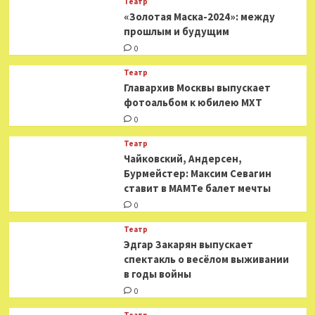
Театр
«Золотая Маска-2024»: между
прошлым и будущим
0
Театр
​​Главархив Москвы выпускает
фотоальбом к юбилею МХТ
0
Театр
​​Чайковский, Андерсен,
Бурмейстер: Максим Севагин
ставит в МАМТе балет мечты
0
Театр
Эдгар Закарян выпускает
спектакль о весёлом выживании
в годы войны
0