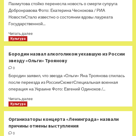
15 картин
Пахмутова стойко перенесла новость о смерти супруга
о межзвездных
Добронравова Фото: Екатерина Чеснокова / РИА
путешествиях
НовостиСтало известно о состоянии вдовы лауреата
Государственной...
Прочитать
Читать далее
больше
Культура
о
Стало
Бородин назвал алкоголиком уехавшую из России
известно
звезду «Ольги» Троянову
о
состоянии
0
вдовы
Бородин заявил, что звезда «Ольги» Яна Троянова спилась
Добронравова
после переезда из РоссииСюжетСпециальная военная
Пахмутовой
операция на Украине Фото: Евгений Одиноков /...
Прочитать
Читать далее
больше
Культура
о
Бородин
Организаторы концерта «Ленинграда» назвали
назвал
причины отмены выступления
алкоголиком
уехавшую
0