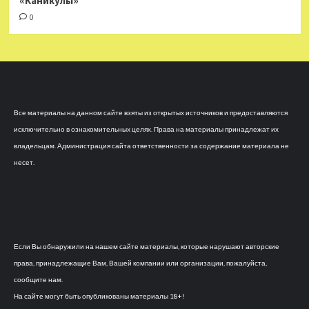
«Каникулы»
0
Все материалы на данном сайте взяты из открытых источников и предоставляются
исключительно в ознакомительных целях. Права на материалы принадлежат их
владельцам. Администрация сайта ответственности за содержание материала не
несет.
Если Вы обнаружили на нашем сайте материалы, которые нарушают авторские
права, принадлежащие Вам, Вашей компании или организации, пожалуйста,
сообщите нам.
На сайте могут быть опубликованы материалы 18+!