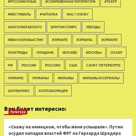
#РУССКИЙ ЯЗЫК
#СОВРЕМЕННАЯ ЛИТЕРАТУРА
#ТЕАТР
#ФЕСТИВАЛЬ
#ЧИТАЛКА
WALT DISNEY
АНАТОЛИЯ БЕЛОГО
БРИТНИ СПИРС
ЗВЕЗДЫ
ИВАН ОХЛОБЫСТИН
ИЗРАИЛЕ
ИЗРАИЛЬ
ИЗРАИЛЯ
ЛОНГРИДЫ
ЛОНДОНЕ
МОСКВЕ
МОСКВЫ
ОСКАР
РФ
РОССИИ
РОССИЮ
США
САНКТ-ПЕТЕРБУРГЕ
УКРАИНЕ
УКРАИНЫ
ФИЛЬМЫ
ФИЛЬМЫ И СЕРИАЛЫ
ШОУБИЗНЕС
КОЛЛАБОРАЦИЯ
Вам будет интересно:
Культура
«Скажу на немецком, чтобы меня услышали». Путин
осудил нападки властей ФРГ на Герхарда Шредера