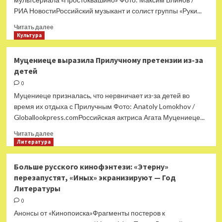
РИА НовостиРоссийский музыкант и солист группы «Руки...
Прочитать
Читать далее
больше
Культура
о
Солист
Муцениеце выразила Прилучному претензии из-за
«Руки
детей
Вверх!»
Жуков
0
появится
Муцениеце призналась, что нервничает из-за детей во
в
время их отдыха с Прилучным Фото: Anatoly Lomokhov /
новом
Globallookpress.comРоссийская актриса Агата Муцениеце...
«Простоквашино»
Прочитать
Читать далее
больше
Литература
о
Муцениеце
Больше русского кинофэнтези: «Этерну»
выразила
перезапустят, «Иных» экранизируют — Год
Прилучному
Литературы
претензии
из-
0
за
Анонсы от «Кинопоиска»Фрагменты постеров к
детей