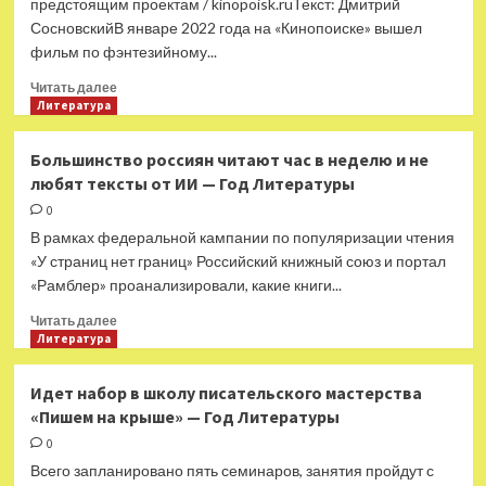
предстоящим проектам / kinopoisk.ruТекст: Дмитрий
СосновскийВ январе 2022 года на «Кинопоиске» вышел
фильм по фэнтезийному...
Прочитать
Читать далее
больше
Литература
о
Больше
Большинство россиян читают час в неделю и не
русского
любят тексты от ИИ — Год Литературы
кинофэнтези:
«Этерну»
0
перезапустят,
В рамках федеральной кампании по популяризации чтения
«Иных»
«У страниц нет границ» Российский книжный союз и портал
экранизируют
«Рамблер» проанализировали, какие книги...
—
Год
Прочитать
Читать далее
Литературы
больше
Литература
о
Большинство
Идет набор в школу писательского мастерства
россиян
«Пишем на крыше» — Год Литературы
читают
час
0
в
Всего запланировано пять семинаров, занятия пройдут с
неделю