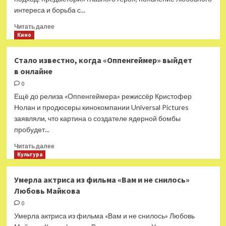
и животных
интереса и борьба с...
Прочитать
Читать далее
больше
Кино
о
Кинозлодеи,
Стало известно, когда «Оппенгеймер» выйдет
которые
в онлайне
вошли
в историю
0
кино
Ещё до релиза «Оппенгеймера» режиссёр Кристофер
Нолан и продюсеры кинокомпании Universal Pictures
заявляли, что картина о создателе ядерной бомбы
пробудет...
Прочитать
Читать далее
больше
Культура
о
Стало
Умерла актриса из фильма «Вам и не снилось»
известно,
Любовь Майкова
когда
«Оппенгеймер»
0
выйдет
Умерла актриса из фильма «Вам и не снилось» Любовь
в онлайне