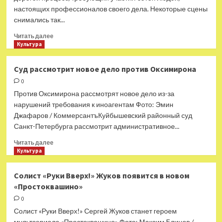
осенью
настоящих профессионалов своего дела. Некоторые сцены
снимались так...
Прочитать
Читать далее
больше
Культура
о
Как
Суд рассмотрит новое дело против Оксимирона
750
0
актеров
4 недели
Против Оксимирона рассмотрят новое дело из-за
снимались
нарушений требования к иноагентам Фото: Эмин
в одной
Джафаров / КоммерсантъКуйбышевский районный суд
сцене
Санкт-Петербурга рассмотрит административное...
в культовом
фильме
Прочитать
Читать далее
больше
Культура
о
Суд
Солист «Руки Вверх!» Жуков появится в новом
рассмотрит
«Простоквашино»
новое
дело
0
против
Солист «Руки Вверх!» Сергей Жуков станет героем
Оксимирона
мультсериала «Простоквашино» Фото: Максим Блинов /