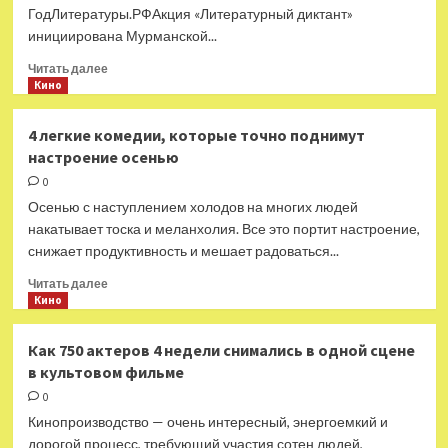
ГодЛитературы.РФАкция «Литературный диктант»
инициирована Мурманской...
Прочитать
Читать далее
больше
Кино
о
23
4 легкие комедии, которые точно поднимут
сентября
настроение осенью
по
всей
0
России
Осенью с наступлением холодов на многих людей
пройдет
накатывает тоска и меланхолия. Все это портит настроение,
Литературный
снижает продуктивность и мешает радоваться...
диктант
—
Прочитать
Читать далее
Год
больше
Кино
Литературы
о
4 легкие
Как 750 актеров 4 недели снимались в одной сцене
комедии,
в культовом фильме
которые
точно
0
поднимут
Кинопроизводство — очень интересный, энергоемкий и
настроение
дорогой процесс, требующий участия сотен людей,