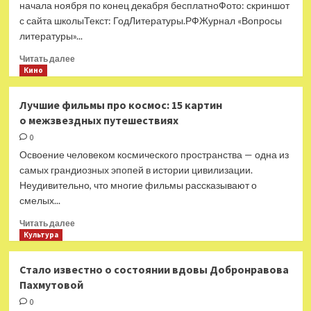
начала ноября по конец декабря бесплатноФото: скриншот
и
с сайта школыТекст: ГодЛитературы.РФЖурнал «Вопросы
не
литературы»...
любят
тексты
Прочитать
Читать далее
от
больше
Кино
ИИ
о
—
Идет
Лучшие фильмы про космос: 15 картин
Год
набор
Литературы
о межзвездных путешествиях
в
школу
0
писательского
Освоение человеком космического пространства — одна из
мастерства
самых грандиозных эпопей в истории цивилизации.
«Пишем
Неудивительно, что многие фильмы рассказывают о
на
смелых...
крыше»
—
Прочитать
Читать далее
Год
больше
Культура
Литературы
о
Лучшие
Стало известно о состоянии вдовы Добронравова
фильмы
Пахмутовой
про
космос:
0