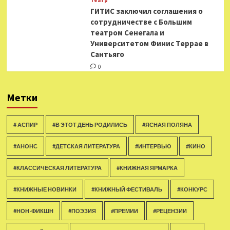
Театр
ГИТИС заключил соглашения о
сотрудничестве с Большим
театром Сенегала и
Университетом Финис Террае в
Сантьяго
0
Метки
# АСПИР
#В ЭТОТ ДЕНЬ РОДИЛИСЬ
#ЯСНАЯ ПОЛЯНА
#АНОНС
#ДЕТСКАЯ ЛИТЕРАТУРА
#ИНТЕРВЬЮ
#КИНО
#КЛАССИЧЕСКАЯ ЛИТЕРАТУРА
#КНИЖНАЯ ЯРМАРКА
#КНИЖНЫЕ НОВИНКИ
#КНИЖНЫЙ ФЕСТИВАЛЬ
#КОНКУРС
#НОН-ФИКШН
#ПОЭЗИЯ
#ПРЕМИИ
#РЕЦЕНЗИИ