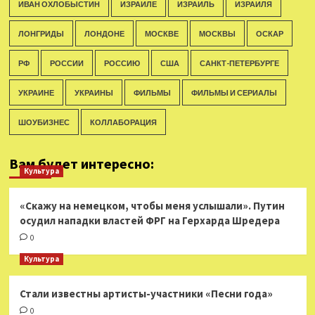
ИВАН ОХЛОБЫСТИН
ИЗРАИЛЕ
ИЗРАИЛЬ
ИЗРАИЛЯ
ЛОНГРИДЫ
ЛОНДОНЕ
МОСКВЕ
МОСКВЫ
ОСКАР
РФ
РОССИИ
РОССИЮ
США
САНКТ-ПЕТЕРБУРГЕ
УКРАИНЕ
УКРАИНЫ
ФИЛЬМЫ
ФИЛЬМЫ И СЕРИАЛЫ
ШОУБИЗНЕС
КОЛЛАБОРАЦИЯ
Вам будет интересно:
Культура
«Скажу на немецком, чтобы меня услышали». Путин
осудил нападки властей ФРГ на Герхарда Шредера
0
Культура
Стали известны артисты-участники «Песни года»
0