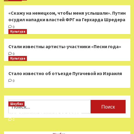
«Скажу на немецком, чтобы меня услышали». Путин
осудил нападки властей ФРГ на Герхарда Шредера
0
Культура
Стали известны артисты-участники «Песни года»
0
Культура
Стало известно об отъезде Пугачевой из Израиля
0
Найти:
Шоубиз
Мошенники взялись за звезд
0