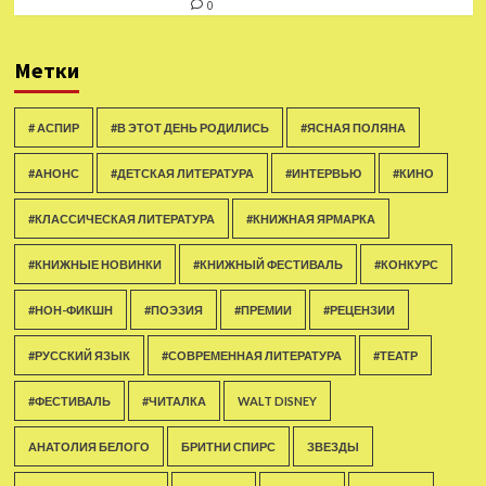
0
Метки
# АСПИР
#В ЭТОТ ДЕНЬ РОДИЛИСЬ
#ЯСНАЯ ПОЛЯНА
#АНОНС
#ДЕТСКАЯ ЛИТЕРАТУРА
#ИНТЕРВЬЮ
#КИНО
#КЛАССИЧЕСКАЯ ЛИТЕРАТУРА
#КНИЖНАЯ ЯРМАРКА
#КНИЖНЫЕ НОВИНКИ
#КНИЖНЫЙ ФЕСТИВАЛЬ
#КОНКУРС
#НОН-ФИКШН
#ПОЭЗИЯ
#ПРЕМИИ
#РЕЦЕНЗИИ
#РУССКИЙ ЯЗЫК
#СОВРЕМЕННАЯ ЛИТЕРАТУРА
#ТЕАТР
#ФЕСТИВАЛЬ
#ЧИТАЛКА
WALT DISNEY
АНАТОЛИЯ БЕЛОГО
БРИТНИ СПИРС
ЗВЕЗДЫ