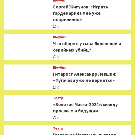
Шоубиз
Сергей Жигунов: «Играть
гардемарина мне уже
неприлично»
0
Шоубиз
Что общего у сына Яковлевой и
серийных убийц?
0
Шоубиз
Гитарист Александр Левшин:
«Пугачева уже не вернется»
0
Театр
«Золотая Маска-2024»: между
прошлым и будущим
0
Театр
​​Главархив Москвы выпускает