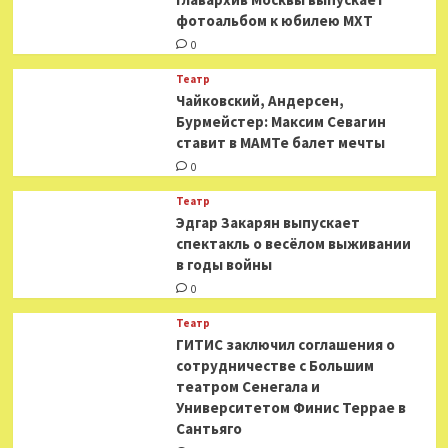
фотоальбом к юбилею МХТ
0
Театр
​​Чайковский, Андерсен,
Бурмейстер: Максим Севагин
ставит в МАМТе балет мечты
0
Театр
Эдгар Закарян выпускает
спектакль о весёлом выживании
в годы войны
0
Театр
ГИТИС заключил соглашения о
сотрудничестве с Большим
театром Сенегала и
Университетом Финис Террае в
Сантьяго