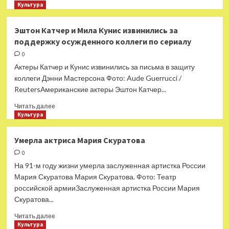
больше
Культура
о
Дети
Эштон Катчер и Мила Кунис извинились за
Прекрасной
поддержку осужденного коллеги по сериалу
няни.
Они
0
стали
Актеры Катчер и Кунис извинились за письма в защиту
враждовать
коллеги Дэнни Мастерсона Фото: Aude Guerrucci /
с
ReutersАмериканские актеры Эштон Катчер...
мужем
больной
Прочитать
Читать далее
мамы?
больше
Культура
о
Эштон
Умерла актриса Мария Скуратова
Катчер
0
и
Мила
На 91-м году жизни умерла заслуженная артистка России
Кунис
Мария Скуратова Мария Скуратова. Фото: Театр
извинились
российской армииЗаслуженная артистка России Мария
за
Скуратова...
поддержку
осужденного
Прочитать
Читать далее
коллеги
больше
Культура