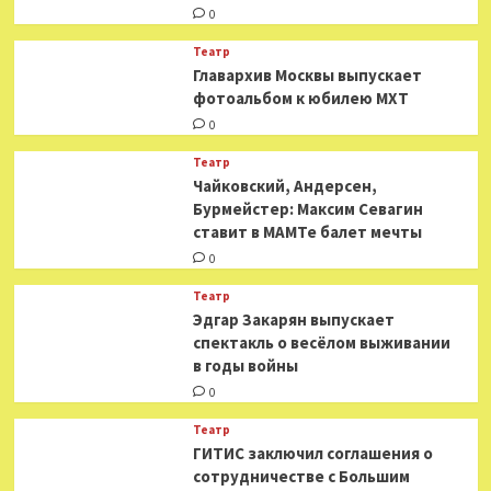
0
Театр
​​Главархив Москвы выпускает
фотоальбом к юбилею МХТ
0
Театр
​​Чайковский, Андерсен,
Бурмейстер: Максим Севагин
ставит в МАМТе балет мечты
0
Театр
Эдгар Закарян выпускает
спектакль о весёлом выживании
в годы войны
0
Театр
ГИТИС заключил соглашения о
сотрудничестве с Большим