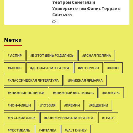
театром Сенегала и
Университетом Финис Террае в
Сантьяго
0
Метки
# АСПИР
#В ЭТОТ ДЕНЬ РОДИЛИСЬ
#ЯСНАЯ ПОЛЯНА
#АНОНС
#ДЕТСКАЯ ЛИТЕРАТУРА
#ИНТЕРВЬЮ
#КИНО
#КЛАССИЧЕСКАЯ ЛИТЕРАТУРА
#КНИЖНАЯ ЯРМАРКА
#КНИЖНЫЕ НОВИНКИ
#КНИЖНЫЙ ФЕСТИВАЛЬ
#КОНКУРС
#НОН-ФИКШН
#ПОЭЗИЯ
#ПРЕМИИ
#РЕЦЕНЗИИ
#РУССКИЙ ЯЗЫК
#СОВРЕМЕННАЯ ЛИТЕРАТУРА
#ТЕАТР
#ФЕСТИВАЛЬ
#ЧИТАЛКА
WALT DISNEY