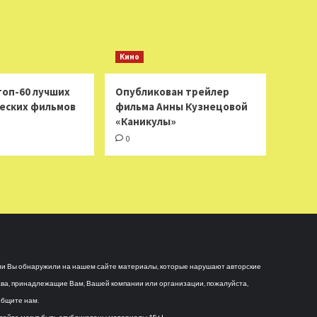
Кино
топ-60 лучших
Опубликован трейлер
еских фильмов
фильма Анны Кузнецовой
«Каникулы»
0
и Вы обнаружили на нашем сайте материалы, которые нарушают авторские
ва, принадлежащие Вам, Вашей компании или организации, пожалуйста,
бщите нам.