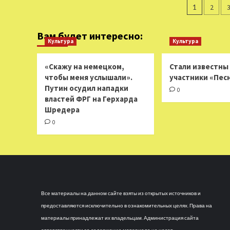
Пагин
с Ди Каприо
1
2
стартовали
запис
с $ 9,4
млн
Вам будет интересно:
Культура
Культура
в США
«Скажу на немецком,
Стали известны
чтобы меня услышали».
участники «Пес
Путин осудил нападки
0
властей ФРГ на Герхарда
Шредера
0
Все материалы на данном сайте взяты из открытых источников и
предоставляются исключительно в ознакомительных целях. Права на
материалы принадлежат их владельцам. Администрация сайта