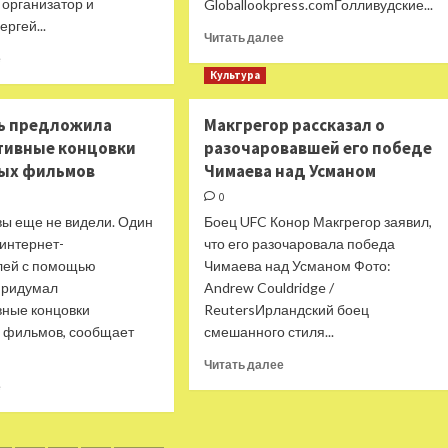
 организатор и
Globallookpress.comГолливудские...
ргей...
Прочитать
Читать далее
больше
Прочитать
е
о
больше
Культура
Голливудские
о
актеры
София
ь предложила
Макгрегор рассказал о
призвали
Ротару
тивные концовки
разочаровавшей его победе
Байдена
требовала
ых фильмов
Чимаева над Усманом
прекратить
отдельный
огонь
вагон
0
в
в
вы еще не видели. Один
Боец UFC Конор Макгрегор заявил,
Газе
поезде
 интернет-
что его разочаровала победа
и
на
Израиле
лей с помощью
гастролях
Чимаева над Усманом Фото:
придумал
Andrew Couldridge /
вные концовки
ReutersИрландский боец
 фильмов, сообщает
смешанного стиля...
Прочитать
Читать далее
больше
Прочитать
е
о
больше
Макгрегор
о
рассказал
Нейросеть