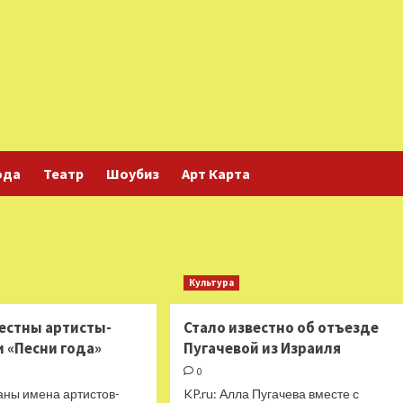
ода
Театр
Шоубиз
Арт Карта
Культура
вестны артисты-
Стало известно об отъезде
и «Песни года»
Пугачевой из Израиля
0
аны имена артистов-
KP.ru: Алла Пугачева вместе с