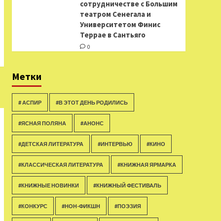
сотрудничестве с Большим
театром Сенегала и
Университетом Финис
Террае в Сантьяго
0
Метки
# АСПИР
#В ЭТОТ ДЕНЬ РОДИЛИСЬ
#ЯСНАЯ ПОЛЯНА
#АНОНС
#ДЕТСКАЯ ЛИТЕРАТУРА
#ИНТЕРВЬЮ
#КИНО
#КЛАССИЧЕСКАЯ ЛИТЕРАТУРА
#КНИЖНАЯ ЯРМАРКА
#КНИЖНЫЕ НОВИНКИ
#КНИЖНЫЙ ФЕСТИВАЛЬ
#КОНКУРС
#НОН-ФИКШН
#ПОЭЗИЯ