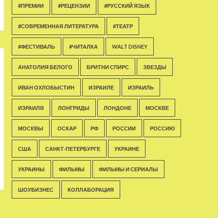
#ПРЕМИИ
#РЕЦЕНЗИИ
#РУССКИЙ ЯЗЫК
#СОВРЕМЕННАЯ ЛИТЕРАТУРА
#ТЕАТР
#ФЕСТИВАЛЬ
#ЧИТАЛКА
WALT DISNEY
АНАТОЛИЯ БЕЛОГО
БРИТНИ СПИРС
ЗВЕЗДЫ
ИВАН ОХЛОБЫСТИН
ИЗРАИЛЕ
ИЗРАИЛЬ
ИЗРАИЛЯ
ЛОНГРИДЫ
ЛОНДОНЕ
МОСКВЕ
МОСКВЫ
ОСКАР
РФ
РОССИИ
РОССИЮ
США
САНКТ-ПЕТЕРБУРГЕ
УКРАИНЕ
УКРАИНЫ
ФИЛЬМЫ
ФИЛЬМЫ И СЕРИАЛЫ
ШОУБИЗНЕС
КОЛЛАБОРАЦИЯ