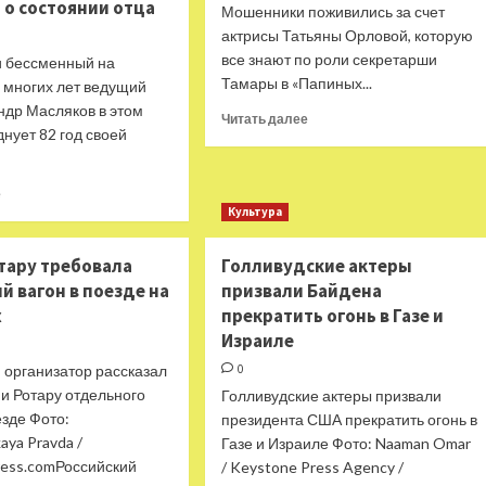
новогодние
Асмус
 о состоянии отца
Мошенники поживились за счет
выступления
о пробах
актрисы Татьяны Орловой, которую
в новом
все знают по роли секретарши
и бессменный на
сериале
Тамары в «Папиных...
 многих лет ведущий
ндр Масляков в этом
Прочитать
Читать далее
днует 82 год своей
больше
о
Мошенники
Прочитать
е
взялись
больше
Культура
за
о
звезд
Думает
тару требовала
Голливудские актеры
о завершении
 вагон в поезде на
призвали Байдена
карьеры:
х
прекратить огонь в Газе и
Александр
Масляков-
Израиле
младший
 организатор рассказал
0
рассказал
и Ротару отдельного
Голливудские актеры призвали
о состоянии
езде Фото:
отца
президента США прекратить огонь в
ya Pravda /
Газе и Израиле Фото: Naaman Omar
ress.comРоссийский
/ Keystone Press Agency /