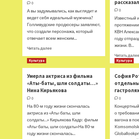
организатора
рассказал
0
концерта
А вы задумывались, как выглядит и
0
миллионы
ведет себя идеальный мужчина?
Известный 
рублей
Голливудские продюсеры заявляют,
протяжении
что создали персонажа, который
КВН Алекса
отвечает всем женским...
году отпраз
жизни. В...
Прочитать
Читать далее
больше
Читать дале
о
Культура
Культура
Мультгерой,
которого
Умерла актриса из фильма
София Ро
создали
«Аты-баты, шли солдаты…»
отдельный
по отзывам
женщин
Нина Кирьякова
гастроля
об идеальном
0
0
мужчине
На 80-м году жизни скончалась
Концертный
актриса из «Аты-баты, шли
о требовани
солдаты…» Кирьякова Кадр: фильм
вагона в по
«Аты-баты, шли солдаты»На 80-м
Komsomolska
году жизни скончалась...
Globallookp