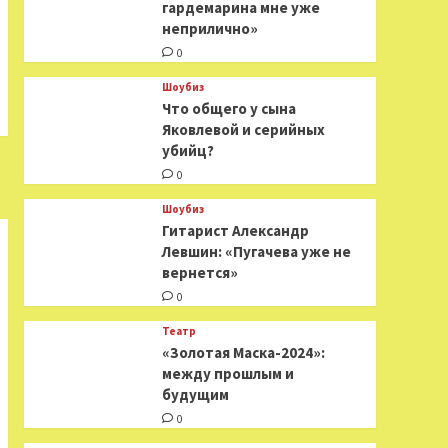
гардемарина мне уже
неприлично»
0
Шоубиз
Что общего у сына
Яковлевой и серийных
убийц?
0
Шоубиз
Гитарист Александр
Левшин: «Пугачева уже не
вернется»
0
Театр
«Золотая Маска-2024»:
между прошлым и
будущим
0