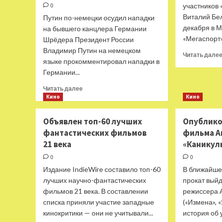
участников 
0
Виталий Бе
Путин по-немецки осудил нападки
декабря в М
на бывшего канцлера Германии
«Мегаспорт»
Шрёдера Президент России
Владимир Путин на немецком
Читать дале
языке прокомментировал нападки в
Германии...
Прочитать
Читать далее
больше
Кино
Кино
о
«Скажу
Объявлен топ-60 лучших
Опублико
на
фантастических фильмов
фильма А
немецком,
21 века
«Каникул
чтобы
меня
0
0
услышали».
Издание IndieWire составило топ-60
В ближайше
Путин
лучших научно-фантастических
прокат вый
осудил
фильмов 21 века. В составлении
нападки
режиссера 
властей
списка приняли участие западные
(«Измена», 
ФРГ
кинокритики — они не учитывали...
история об у
на