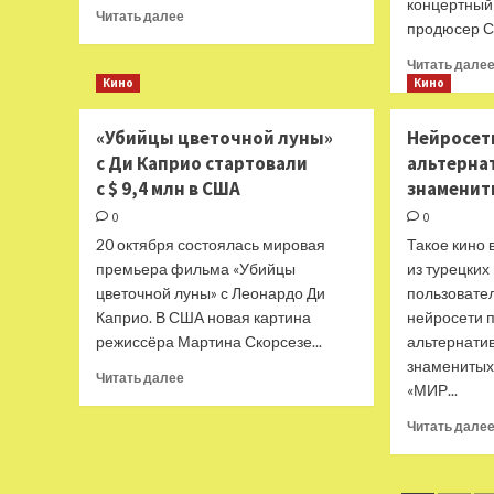
концертный
Прочитать
Читать далее
продюсер Се
больше
о
Читать дале
Умерла
Кино
Кино
актриса
из
«Убийцы цветочной луны»
Нейросет
фильма
с Ди Каприо стартовали
«Аты-
альтерна
баты,
с $ 9,4 млн в США
знаменит
шли
0
0
солдаты…»
20 октября состоялась мировая
Нина
Такое кино 
Кирьякова
премьера фильма «Убийцы
из турецких
цветочной луны» с Леонардо Ди
пользовате
Каприо. В США новая картина
нейросети 
режиссёра Мартина Скорсезе...
альтернати
знаменитых
Прочитать
Читать далее
«МИР...
больше
о
Читать дале
«Убийцы
цветочной
луны»