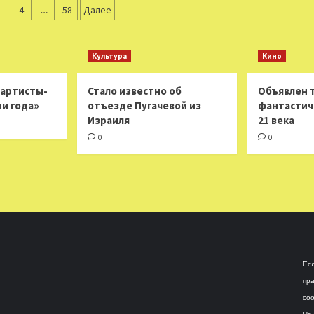
ация
о
предложила
3
4
…
58
Далее
разочаровавшей
альтернативные
ей
его
концовки
победе
знаменитых
Культура
Кино
Чимаева
фильмов
над
Усманом
 артисты-
Стало известно об
Объявлен 
ни года»
отъезде Пугачевой из
фантастич
Израиля
21 века
0
0
Есл
пра
соо