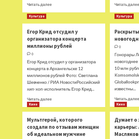
Прочитать
Герхарда
Читать далее
Читать дале
больше
Шредера
о
Культура
Культура
Объявлен
топ-60
Егор Крид отсудил у
Раскрыты
лучших
организатора концерта
новогодн
фантастических
миллионы рублей
фильмов
0
21 века
0
Гонорары Л
новогоднее 
Егор Крид отсудил у организатора
10 млн рубл
концерта в Архангельске 12
Komsomolska
миллионов рублей Фото: Светлана
Globallookp
Шевченко / РИА НовостиРоссийский
известны...
хип-хоп-исполнитель Егор Крид...
Прочитать
Читать дале
Читать далее
больше
Кино
Кино
о
Егор
Мультгерой, которого
Думает о
Крид
создали по отзывам женщин
карьеры:
отсудил
об идеальном мужчине
Масляко
у