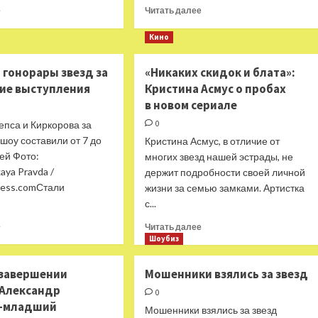
Прочитать
Прочитать
е
Читать далее
больше
больше
о
о
Кино
Опубликован
Бывшая
трейлер
солистка
 гонорары звезд за
«Никаких скидок и блата»:
фильма
«Миража»
ие выступления
Кристина Асмус о пробах
Анны
рассказала
Кузнецовой
в новом сериале
о
«Каникулы»
семи
епса и Киркорова за
0
пережитых
шоу составили от 7 до
Кристина Асмус, в отличие от
абортах
ей Фото:
многих звезд нашей эстрады, не
ya Pravda /
держит подробности своей личной
ress.comСтали
жизни за семью замками. Артистка
с...
Прочитать
Прочитать
е
Читать далее
больше
больше
Шоубиз
о
о
Раскрыты
«Никаких
 завершении
Мошенники взялись за звезд
гонорары
скидок
 Александр
звезд
и блата»:
0
в-младший
за
Кристина
Мошенники взялись за звезд