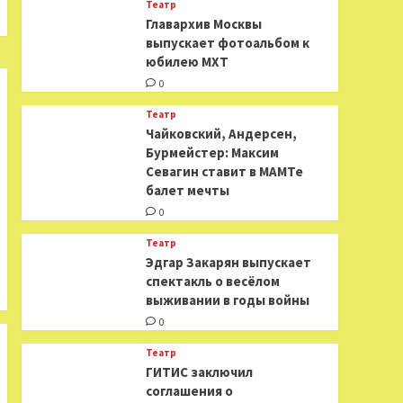
Театр
​​Главархив Москвы
выпускает фотоальбом к
юбилею МХТ
0
Театр
​​Чайковский, Андерсен,
Бурмейстер: Максим
Севагин ставит в МАМТе
балет мечты
0
Театр
Эдгар Закарян выпускает
спектакль о весёлом
выживании в годы войны
0
Театр
ГИТИС заключил
соглашения о