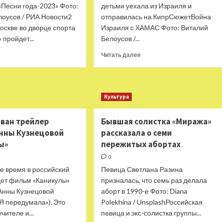
«Песни года-2023» Фото:
детьми уехала из Израиля и
лоусов / РИА Новости2
отправилась на КипрСюжетВойна
оскве во дворце спорта
Израиля с ХАМАС Фото: Виталий
 пройдет...
Белоусов /...
Прочитать
Прочитать
е
Читать далее
больше
больше
о
о
Стали
Стало
известны
известно
Культура
артисты-
об
участники
отъезде
«Песни
Пугачевой
ван трейлер
Бывшая солистка «Миража»
года»
из
нны Кузнецовой
рассказала о семи
Израиля
ы»
пережитых абортах
0
е время в российский
Певица Светлана Разина
дет фильм «Каникулы»
призналась, что семь раз делала
Анны Кузнецовой
аборт в 1990-е Фото: Diana
«Я передумала»). Это
Polekhina / UnsplashРоссийская
чителе и...
певица и экс-солистка группы...