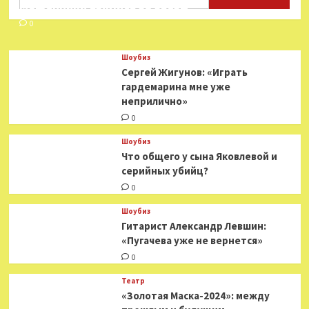
Мошенники взялись за звезд
0
Шоубиз
Сергей Жигунов: «Играть
гардемарина мне уже
неприлично»
0
Шоубиз
Что общего у сына Яковлевой и
серийных убийц?
0
Шоубиз
Гитарист Александр Левшин:
«Пугачева уже не вернется»
0
Театр
«Золотая Маска-2024»: между