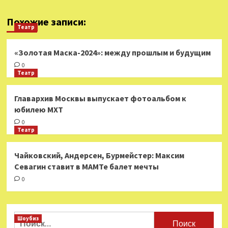
Похожие записи:
Театр
«Золотая Маска-2024»: между прошлым и будущим
0
Театр
​​Главархив Москвы выпускает фотоальбом к
юбилею МХТ
0
Театр
​​Чайковский, Андерсен, Бурмейстер: Максим
Севагин ставит в МАМТе балет мечты
0
Найти:
Шоубиз