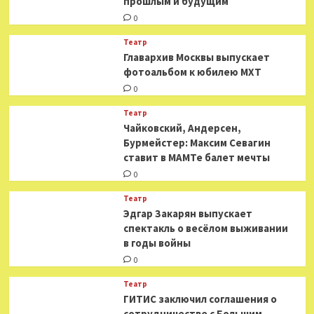
прошлым и будущим
0
Театр
​​Главархив Москвы выпускает
фотоальбом к юбилею МХТ
0
Театр
​​Чайковский, Андерсен,
Бурмейстер: Максим Севагин
ставит в МАМТе балет мечты
0
Театр
Эдгар Закарян выпускает
спектакль о весёлом выживании
в годы войны
0
Театр
ГИТИС заключил соглашения о
сотрудничестве с Большим