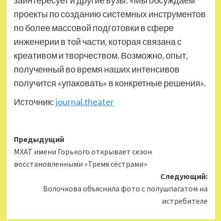
заинтересует и другие вузы: «Мы обсуждаем
проекты по созданию системных инструментов
по более массовой подготовки в сфере
инженерии в той части, которая связана с
креативом и творчеством. Возможно, опыт,
полученный во время наших интенсивов
получится «упаковать» в конкретные решения».
Источник:
journal.theater
Навигация
Предыдущий
МХАТ имени Горького открывает сезон
записи
восстановленными «Тремя сёстрами»
Следующий:
Волочкова объяснила фото с полушпагатом на
истребителе