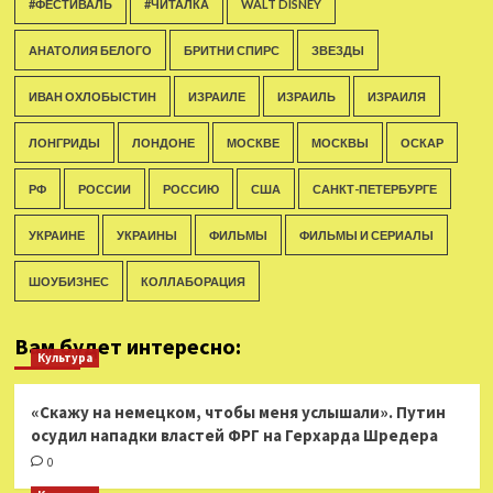
#ФЕСТИВАЛЬ
#ЧИТАЛКА
WALT DISNEY
АНАТОЛИЯ БЕЛОГО
БРИТНИ СПИРС
ЗВЕЗДЫ
ИВАН ОХЛОБЫСТИН
ИЗРАИЛЕ
ИЗРАИЛЬ
ИЗРАИЛЯ
ЛОНГРИДЫ
ЛОНДОНЕ
МОСКВЕ
МОСКВЫ
ОСКАР
РФ
РОССИИ
РОССИЮ
США
САНКТ-ПЕТЕРБУРГЕ
УКРАИНЕ
УКРАИНЫ
ФИЛЬМЫ
ФИЛЬМЫ И СЕРИАЛЫ
ШОУБИЗНЕС
КОЛЛАБОРАЦИЯ
Вам будет интересно:
Культура
«Скажу на немецком, чтобы меня услышали». Путин
осудил нападки властей ФРГ на Герхарда Шредера
0