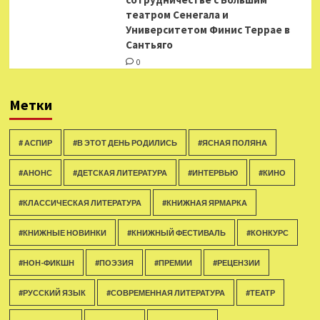
театром Сенегала и
Университетом Финис Террае в
Сантьяго
0
Метки
# АСПИР
#В ЭТОТ ДЕНЬ РОДИЛИСЬ
#ЯСНАЯ ПОЛЯНА
#АНОНС
#ДЕТСКАЯ ЛИТЕРАТУРА
#ИНТЕРВЬЮ
#КИНО
#КЛАССИЧЕСКАЯ ЛИТЕРАТУРА
#КНИЖНАЯ ЯРМАРКА
#КНИЖНЫЕ НОВИНКИ
#КНИЖНЫЙ ФЕСТИВАЛЬ
#КОНКУРС
#НОН-ФИКШН
#ПОЭЗИЯ
#ПРЕМИИ
#РЕЦЕНЗИИ
#РУССКИЙ ЯЗЫК
#СОВРЕМЕННАЯ ЛИТЕРАТУРА
#ТЕАТР