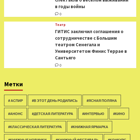
в годы войны
0
Театр
ГИТИС заключил соглашения о
сотрудничестве с Большим
театром Сенегала и
Университетом Финис Террае в
Сантьяго
0
Метки
# АСПИР
#В ЭТОТ ДЕНЬ РОДИЛИСЬ
#ЯСНАЯ ПОЛЯНА
#АНОНС
#ДЕТСКАЯ ЛИТЕРАТУРА
#ИНТЕРВЬЮ
#КИНО
#КЛАССИЧЕСКАЯ ЛИТЕРАТУРА
#КНИЖНАЯ ЯРМАРКА
#КНИЖНЫЕ НОВИНКИ
#КНИЖНЫЙ ФЕСТИВАЛЬ
#КОНКУРС