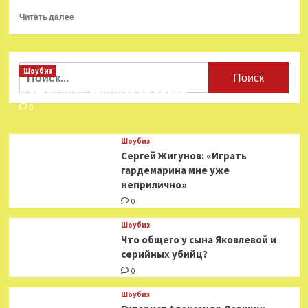
Прочитать
Читать далее
больше
о
Софи
Лорен
Найти:
Шоубиз
упала
Мошенники взялись за звезд
в
своем
0
доме
и
Шоубиз
попала
Сергей Жигунов: «Играть
в
гардемарина мне уже
больницу
неприлично»
с
переломом
0
бедра
Шоубиз
Что общего у сына Яковлевой и
серийных убийц?
0
Шоубиз