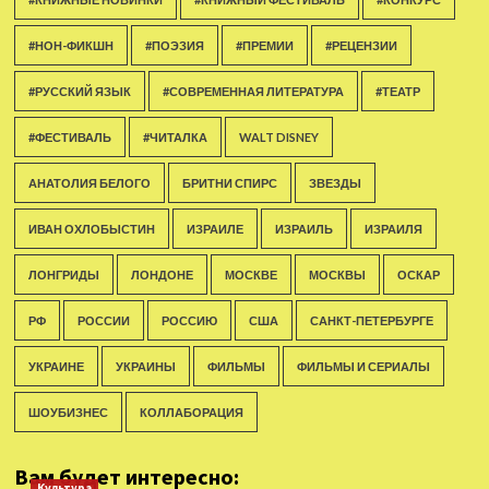
#НОН-ФИКШН
#ПОЭЗИЯ
#ПРЕМИИ
#РЕЦЕНЗИИ
#РУССКИЙ ЯЗЫК
#СОВРЕМЕННАЯ ЛИТЕРАТУРА
#ТЕАТР
#ФЕСТИВАЛЬ
#ЧИТАЛКА
WALT DISNEY
АНАТОЛИЯ БЕЛОГО
БРИТНИ СПИРС
ЗВЕЗДЫ
ИВАН ОХЛОБЫСТИН
ИЗРАИЛЕ
ИЗРАИЛЬ
ИЗРАИЛЯ
ЛОНГРИДЫ
ЛОНДОНЕ
МОСКВЕ
МОСКВЫ
ОСКАР
РФ
РОССИИ
РОССИЮ
США
САНКТ-ПЕТЕРБУРГЕ
УКРАИНЕ
УКРАИНЫ
ФИЛЬМЫ
ФИЛЬМЫ И СЕРИАЛЫ
ШОУБИЗНЕС
КОЛЛАБОРАЦИЯ
Вам будет интересно:
Культура