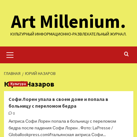
Перейти
Art Millenium.
к
содержимому
КУЛЬТУРНЫЙ ИНФОРМАЦИОННО-РАЗВЛЕКАТЕЛЬНЫЙ ЖУРНАЛ.
Основное
меню
ГЛАВНАЯ
ЮРИЙ НАЗАРОВ
Юрий Назаров
Культура
Софи Лорен упала в своем доме и попала в
больницу с переломом бедра
0
Актриса Софи Лорен попала в больницу с переломом
бедра после падения Софи Лорен . Фото: LaPresse /
Globallookpress.comИтальянская актриса Софи...