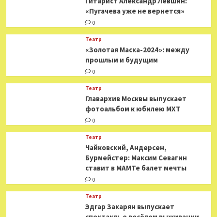
Гитарист Александр Левшин:
«Пугачева уже не вернется»
0
Театр
«Золотая Маска-2024»: между
прошлым и будущим
0
Театр
​​Главархив Москвы выпускает
фотоальбом к юбилею МХТ
0
Театр
​​Чайковский, Андерсен,
Бурмейстер: Максим Севагин
ставит в МАМТе балет мечты
0
Театр
Эдгар Закарян выпускает
спектакль о весёлом выживании