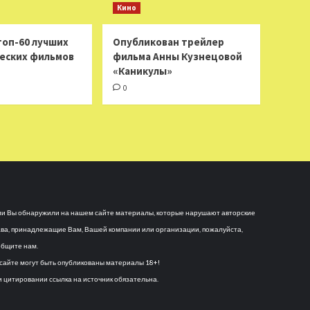
Кино
топ-60 лучших
Опубликован трейлер
еских фильмов
фильма Анны Кузнецовой
«Каникулы»
0
и Вы обнаружили на нашем сайте материалы, которые нарушают авторские
ва, принадлежащие Вам, Вашей компании или организации, пожалуйста,
бщите нам.
сайте могут быть опубликованы материалы 18+!
 цитировании ссылка на источник обязательна.