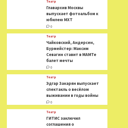
Театр
​​Главархив Москвы
выпускает фотоальбом к
юбилею МХТ
0
Театр
​​Чайковский, Андерсен,
Бурмейстер: Максим
Севагин ставит в МАМТе
балет мечты
0
Театр
Эдгар Закарян выпускает
спектакль о весёлом
выживании в годы войны
0
Театр
ГИТИС заключил
соглашения о