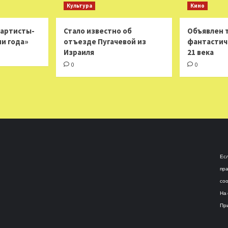
Культура
Кино
 артисты-
Стало известно об
Объявлен 
ни года»
отъезде Пугачевой из
фантастич
Израиля
21 века
0
0
Есл
пра
соо
На 
При