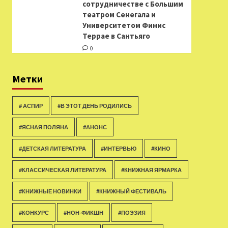
сотрудничестве с Большим
театром Сенегала и
Университетом Финис
Террае в Сантьяго
0
Метки
# АСПИР
#В ЭТОТ ДЕНЬ РОДИЛИСЬ
#ЯСНАЯ ПОЛЯНА
#АНОНС
#ДЕТСКАЯ ЛИТЕРАТУРА
#ИНТЕРВЬЮ
#КИНО
#КЛАССИЧЕСКАЯ ЛИТЕРАТУРА
#КНИЖНАЯ ЯРМАРКА
#КНИЖНЫЕ НОВИНКИ
#КНИЖНЫЙ ФЕСТИВАЛЬ
#КОНКУРС
#НОН-ФИКШН
#ПОЭЗИЯ