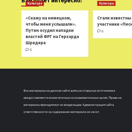
Вам будет интересно:
Культура
Культура
«Скажу на немецком,
Стали известны
чтобы меня услышали».
участники «Пес
Путин осудил нападки
0
властей ФРГ на Герхарда
Шредера
0
Все материалы на данном сайте взяты из открытых источников и
предоставляются исключительно в ознакомительных целях. Права на
материалы принадлежат их владельцам. Администрация сайта
ответственности за содержание материала не несет.