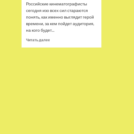
Российские кинематографисты
сегодня изо всех сил стараются
понять, как именно выглядит герой
времени, за кем пойдет аудитория,
на кого будет...
Прочитать
Читать далее
больше
о
Какие
типажи
сегодня
популярны
в российском
кино