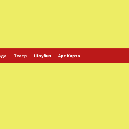
ода
Театр
Шоубиз
Арт Карта