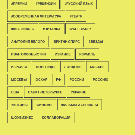
#ПРЕМИИ
#РЕЦЕНЗИИ
#РУССКИЙ ЯЗЫК
#СОВРЕМЕННАЯ ЛИТЕРАТУРА
#ТЕАТР
#ФЕСТИВАЛЬ
#ЧИТАЛКА
WALT DISNEY
АНАТОЛИЯ БЕЛОГО
БРИТНИ СПИРС
ЗВЕЗДЫ
ИВАН ОХЛОБЫСТИН
ИЗРАИЛЕ
ИЗРАИЛЬ
ИЗРАИЛЯ
ЛОНГРИДЫ
ЛОНДОНЕ
МОСКВЕ
МОСКВЫ
ОСКАР
РФ
РОССИИ
РОССИЮ
США
САНКТ-ПЕТЕРБУРГЕ
УКРАИНЕ
УКРАИНЫ
ФИЛЬМЫ
ФИЛЬМЫ И СЕРИАЛЫ
ШОУБИЗНЕС
КОЛЛАБОРАЦИЯ