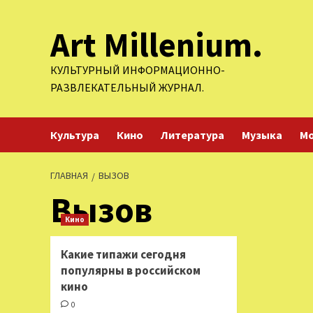
Перейти
Art Millenium.
к
содержимому
КУЛЬТУРНЫЙ ИНФОРМАЦИОННО-
РАЗВЛЕКАТЕЛЬНЫЙ ЖУРНАЛ.
Культура
Кино
Литература
Музыка
М
ГЛАВНАЯ
ВЫЗОВ
Вызов
Кино
Какие типажи сегодня
популярны в российском
кино
0