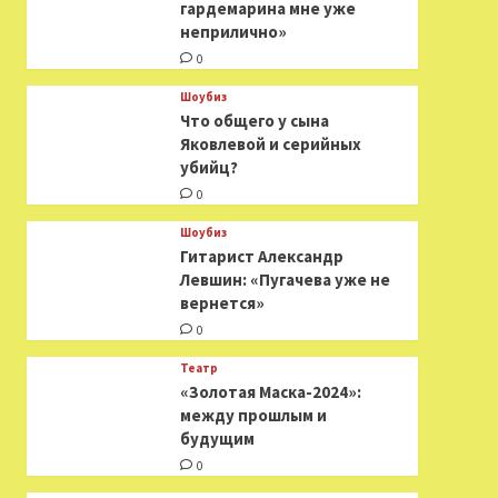
гардемарина мне уже
неприлично»
0
Шоубиз
Что общего у сына
Яковлевой и серийных
убийц?
0
Шоубиз
Гитарист Александр
Левшин: «Пугачева уже не
вернется»
0
Театр
«Золотая Маска-2024»:
между прошлым и
будущим
0