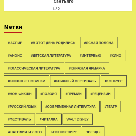
Сантьяго
0
Метки
# АСПИР
#В ЭТОТ ДЕНЬ РОДИЛИСЬ
#ЯСНАЯ ПОЛЯНА
#АНОНС
#ДЕТСКАЯ ЛИТЕРАТУРА
#ИНТЕРВЬЮ
#КИНО
#КЛАССИЧЕСКАЯ ЛИТЕРАТУРА
#КНИЖНАЯ ЯРМАРКА
#КНИЖНЫЕ НОВИНКИ
#КНИЖНЫЙ ФЕСТИВАЛЬ
#КОНКУРС
#НОН-ФИКШН
#ПОЭЗИЯ
#ПРЕМИИ
#РЕЦЕНЗИИ
#РУССКИЙ ЯЗЫК
#СОВРЕМЕННАЯ ЛИТЕРАТУРА
#ТЕАТР
#ФЕСТИВАЛЬ
#ЧИТАЛКА
WALT DISNEY
АНАТОЛИЯ БЕЛОГО
БРИТНИ СПИРС
ЗВЕЗДЫ