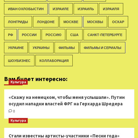
ИВАН ОХЛОБЫСТИН
ИЗРАИЛЕ
ИЗРАИЛЬ
ИЗРАИЛЯ
ЛОНГРИДЫ
ЛОНДОНЕ
МОСКВЕ
МОСКВЫ
ОСКАР
РФ
РОССИИ
РОССИЮ
США
САНКТ-ПЕТЕРБУРГЕ
УКРАИНЕ
УКРАИНЫ
ФИЛЬМЫ
ФИЛЬМЫ И СЕРИАЛЫ
ШОУБИЗНЕС
КОЛЛАБОРАЦИЯ
Вам будет интересно:
Культура
«Скажу на немецком, чтобы меня услышали». Путин
осудил нападки властей ФРГ на Герхарда Шредера
0
Культура
Стали известны артисты-участники «Песни года»