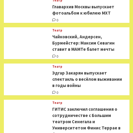
Театр
​​Главархив Москвы выпускает
фотоальбом к юбилею МХТ
0
Театр
​​Чайковский, Андерсен,
Бурмейстер: Максим Севагин
ставит в МАМТе балет мечты
0
Театр
Эдгар Закарян выпускает
спектакль о весёлом выживании
в годы войны
0
Театр
ГИТИС заключил соглашения о
сотрудничестве с Большим
театром Сенегала и
Университетом Финис Террае в