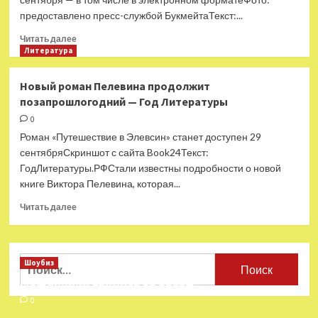
снимет
предоставлено пресс-службой БукмейтаТекст:...
трилогию
по
Прочитать
Читать далее
книгам
больше
Литература
Пелевина
о
—
«Эксмо»
Новый роман Пелевина продолжит
Год
предъявило
позапрошлогодний — Год Литературы
Литературы
обложку
нового
0
романа
Роман «Путешествие в Элевсин» станет доступен 29
Виктора
сентябряСкриншот с сайта Book24Текст:
Пелевина
ГодЛитературы.РФСтали известны подробности о новой
—
книге Виктора Пелевина, которая...
Год
Литературы
Прочитать
Читать далее
больше
о
Новый
роман
Найти:
Шоубиз
Пелевина
Мошенники взялись за звезд
продолжит
позапрошлогодний
0
—