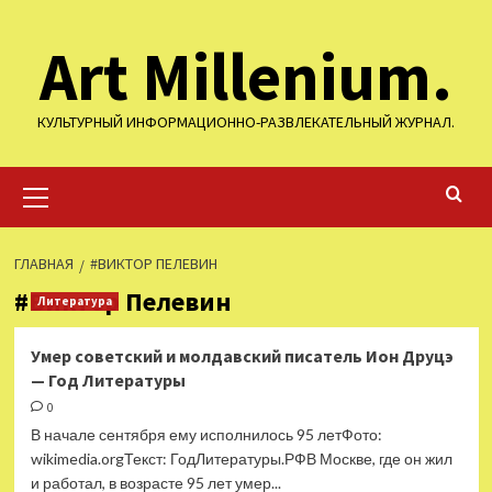
Перейти
Art Millenium.
к
содержимому
КУЛЬТУРНЫЙ ИНФОРМАЦИОННО-РАЗВЛЕКАТЕЛЬНЫЙ ЖУРНАЛ.
Основное
меню
ГЛАВНАЯ
#ВИКТОР ПЕЛЕВИН
#Виктор Пелевин
Литература
Умер советский и молдавский писатель Ион Друцэ
— Год Литературы
0
В начале сентября ему исполнилось 95 летФото:
wikimedia.orgТекст: ГодЛитературы.РФВ Москве, где он жил
и работал, в возрасте 95 лет умер...