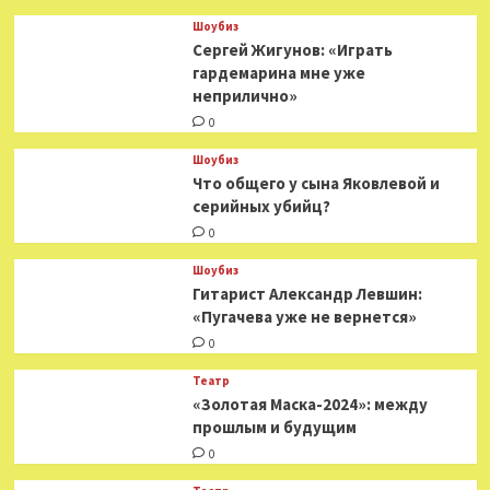
Год
Шоубиз
Литературы
Сергей Жигунов: «Играть
гардемарина мне уже
неприлично»
0
Шоубиз
Что общего у сына Яковлевой и
серийных убийц?
0
Шоубиз
Гитарист Александр Левшин:
«Пугачева уже не вернется»
0
Театр
«Золотая Маска-2024»: между
прошлым и будущим
0