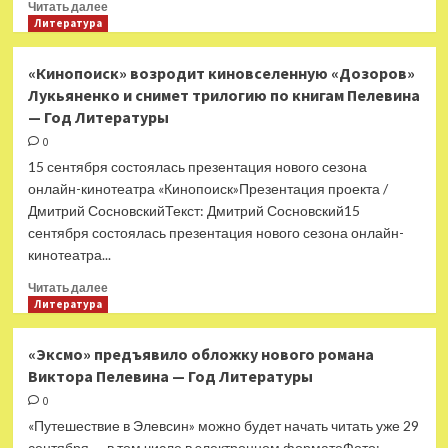
Прочитать
Читать далее
Литературы
больше
Литература
о
Книжная
«Кинопоиск» возродит киновселенную «Дозоров»
ярмарка
Лукьяненко и снимет трилогию по книгам Пелевина
на
— Год Литературы
Камчатке
откроется
0
29
15 сентября состоялась презентация нового сезона
сентября
онлайн-кинотеатра «Кинопоиск»Презентация проекта /
—
Дмитрий СосновскийТекст: Дмитрий Сосновский15
Год
сентября состоялась презентация нового сезона онлайн-
Литературы
кинотеатра...
Прочитать
Читать далее
больше
Литература
о
«Кинопоиск»
«Эксмо» предъявило обложку нового романа
возродит
Виктора Пелевина — Год Литературы
киновселенную
«Дозоров»
0
Лукьяненко
«Путешествие в Элевсин» можно будет начать читать уже 29
и
сентября — в том числе в электронном форматеФото: