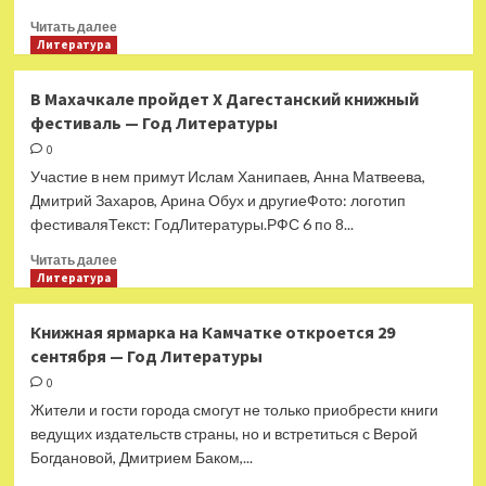
Прочитать
Читать далее
больше
Литература
о
Умер
В Махачкале пройдет X Дагестанский книжный
советский
фестиваль — Год Литературы
и
молдавский
0
писатель
Участие в нем примут Ислам Ханипаев, Анна Матвеева,
Ион
Дмитрий Захаров, Арина Обух и другиеФото: логотип
Друцэ
фестиваляТекст: ГодЛитературы.РФС 6 по 8...
—
Год
Прочитать
Читать далее
Литературы
больше
Литература
о
В
Книжная ярмарка на Камчатке откроется 29
Махачкале
сентября — Год Литературы
пройдет
X
0
Дагестанский
Жители и гости города смогут не только приобрести книги
книжный
ведущих издательств страны, но и встретиться с Верой
фестиваль
Богдановой, Дмитрием Баком,...
—
Год