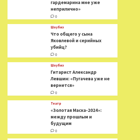
гардемарина мне уже
неприлично»
0
Шоубиз
Что общего у сына
Яковлевой и серийных
убийц?
0
Шоубиз
Гитарист Александр
Левшин: «Пугачева уже не
вернется»
0
Театр
«Золотая Маска-2024»:
между прошлым и
будущим
0