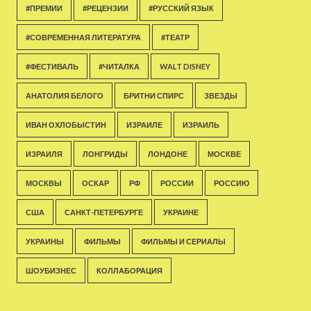
#ПРЕМИИ
#РЕЦЕНЗИИ
#РУССКИЙ ЯЗЫК
#СОВРЕМЕННАЯ ЛИТЕРАТУРА
#ТЕАТР
#ФЕСТИВАЛЬ
#ЧИТАЛКА
WALT DISNEY
АНАТОЛИЯ БЕЛОГО
БРИТНИ СПИРС
ЗВЕЗДЫ
ИВАН ОХЛОБЫСТИН
ИЗРАИЛЕ
ИЗРАИЛЬ
ИЗРАИЛЯ
ЛОНГРИДЫ
ЛОНДОНЕ
МОСКВЕ
МОСКВЫ
ОСКАР
РФ
РОССИИ
РОССИЮ
США
САНКТ-ПЕТЕРБУРГЕ
УКРАИНЕ
УКРАИНЫ
ФИЛЬМЫ
ФИЛЬМЫ И СЕРИАЛЫ
ШОУБИЗНЕС
КОЛЛАБОРАЦИЯ