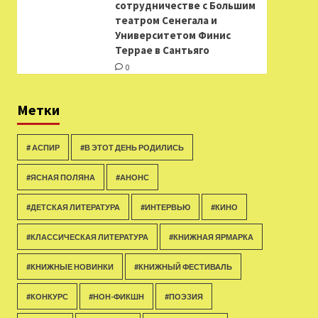
сотрудничестве с Большим
театром Сенегала и
Университетом Финис
Террае в Сантьяго
0
Метки
# АСПИР
#В ЭТОТ ДЕНЬ РОДИЛИСЬ
#ЯСНАЯ ПОЛЯНА
#АНОНС
#ДЕТСКАЯ ЛИТЕРАТУРА
#ИНТЕРВЬЮ
#КИНО
#КЛАССИЧЕСКАЯ ЛИТЕРАТУРА
#КНИЖНАЯ ЯРМАРКА
#КНИЖНЫЕ НОВИНКИ
#КНИЖНЫЙ ФЕСТИВАЛЬ
#КОНКУРС
#НОН-ФИКШН
#ПОЭЗИЯ