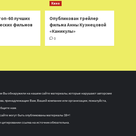
Кино
топ-60 лучших
Опубликован трейлер
еских фильмов
фильма Анны Кузнецовой
«Каникулы»
0
и Вы обнаружили на нашем сайте материалы, которые нарушают авторские
ва, принадлежащие Вам, Вашей компании или организации, пожалуйста,
бщите нам.
сайте могут быть опубликованы материалы 18+!
 цитировании ссылка на источник обязательна.