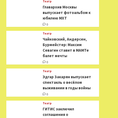
Театр
​​Главархив Москвы
выпускает фотоальбом к
юбилею МХТ
0
Театр
​​Чайковский, Андерсен,
Бурмейстер: Максим
Севагин ставит в МАМТе
балет мечты
0
Театр
Эдгар Закарян выпускает
спектакль о весёлом
выживании в годы войны
0
Театр
ГИТИС заключил
соглашения о