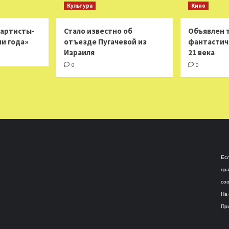
Культура
Кино
 артисты-
Стало известно об
Объявлен 
ни года»
отъезде Пугачевой из
фантастич
Израиля
21 века
0
0
Есл
пра
соо
На 
При