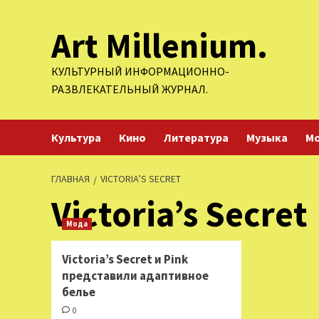
Перейти
Art Millenium.
к
содержимому
КУЛЬТУРНЫЙ ИНФОРМАЦИОННО-
РАЗВЛЕКАТЕЛЬНЫЙ ЖУРНАЛ.
Культура
Кино
Литература
Музыка
М
ГЛАВНАЯ
VICTORIA’S SECRET
Victoria’s Secret
Мода
Victoria’s Secret и Pink
представили адаптивное
белье
0