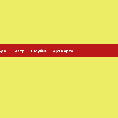
ода
Театр
Шоубиз
Арт Карта