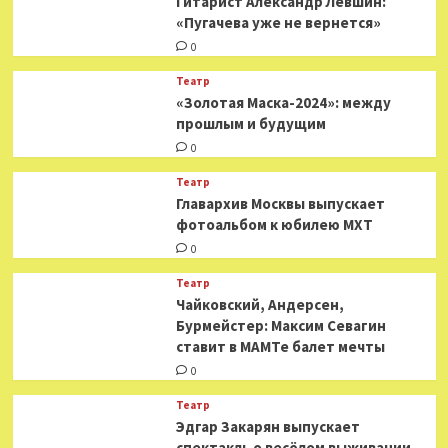
Гитарист Александр Левшин:
«Пугачева уже не вернется»
0
Театр
«Золотая Маска-2024»: между
прошлым и будущим
0
Театр
​​Главархив Москвы выпускает
фотоальбом к юбилею МХТ
0
Театр
​​Чайковский, Андерсен,
Бурмейстер: Максим Севагин
ставит в МАМТе балет мечты
0
Театр
Эдгар Закарян выпускает
спектакль о весёлом выживании