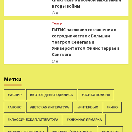
в годы войны
0
Театр
ГИТИС заключил соглашения о
сотрудничестве с Большим
театром Сенегала и
Университетом Финис Террае в
Сантьяго
0
Метки
# АСПИР
#В ЭТОТ ДЕНЬ РОДИЛИСЬ
#ЯСНАЯ ПОЛЯНА
#АНОНС
#ДЕТСКАЯ ЛИТЕРАТУРА
#ИНТЕРВЬЮ
#КИНО
#КЛАССИЧЕСКАЯ ЛИТЕРАТУРА
#КНИЖНАЯ ЯРМАРКА
#КНИЖНЫЕ НОВИНКИ
#КНИЖНЫЙ ФЕСТИВАЛЬ
#КОНКУРС