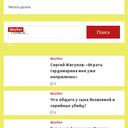
Прочитать
Читать далее
больше
о
5 лучших
советских
Найти:
Шоубиз
детективов
Мошенники взялись за звезд
0
Шоубиз
Сергей Жигунов: «Играть
гардемарина мне уже
неприлично»
0
Шоубиз
Что общего у сына Яковлевой и
серийных убийц?
0
Шоубиз