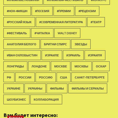
#НОН-ФИКШН
#ПОЭЗИЯ
#ПРЕМИИ
#РЕЦЕНЗИИ
#РУССКИЙ ЯЗЫК
#СОВРЕМЕННАЯ ЛИТЕРАТУРА
#ТЕАТР
#ФЕСТИВАЛЬ
#ЧИТАЛКА
WALT DISNEY
АНАТОЛИЯ БЕЛОГО
БРИТНИ СПИРС
ЗВЕЗДЫ
ИВАН ОХЛОБЫСТИН
ИЗРАИЛЕ
ИЗРАИЛЬ
ИЗРАИЛЯ
ЛОНГРИДЫ
ЛОНДОНЕ
МОСКВЕ
МОСКВЫ
ОСКАР
РФ
РОССИИ
РОССИЮ
США
САНКТ-ПЕТЕРБУРГЕ
УКРАИНЕ
УКРАИНЫ
ФИЛЬМЫ
ФИЛЬМЫ И СЕРИАЛЫ
ШОУБИЗНЕС
КОЛЛАБОРАЦИЯ
Вам будет интересно:
Культура