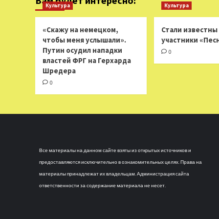
Вам будет интересно:
Культура
Культура
«Скажу на немецком,
Стали известны
чтобы меня услышали».
участники «Пес
Путин осудил нападки
0
властей ФРГ на Герхарда
Шредера
0
Все материалы на данном сайте взяты из открытых источников и
предоставляются исключительно в ознакомительных целях. Права на
материалы принадлежат их владельцам. Администрация сайта
ответственности за содержание материала не несет.