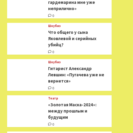
гардемарина мне уже
неприлично»
0
Шоубиз
Что общего у сына
Яковлевой и серийных
убийц?
0
Шоубиз
Гитарист Александр
Левшин: «Пугачева уже не
вернется»
0
Театр
«Золотая Маска-2024»:
между прошлым и
будущим
0