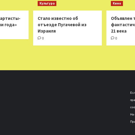
Культура
Кино
 артисты-
Стало известно об
Объявлен 
ни года»
отъезде Пугачевой из
фантастич
Израиля
21 века
0
0
Есл
пра
соо
На 
При