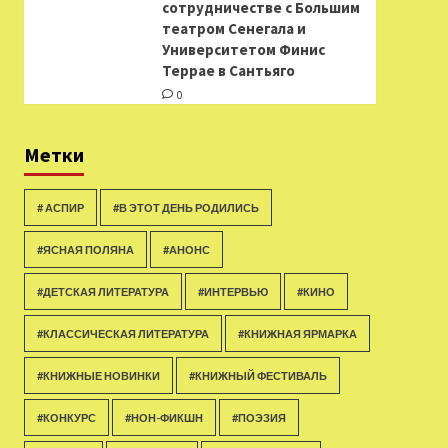
сотрудничестве с Большим
театром Сенегала и
Университетом Финис
Террае в Сантьяго
0
Метки
# АСПИР
#В ЭТОТ ДЕНЬ РОДИЛИСЬ
#ЯСНАЯ ПОЛЯНА
#АНОНС
#ДЕТСКАЯ ЛИТЕРАТУРА
#ИНТЕРВЬЮ
#КИНО
#КЛАССИЧЕСКАЯ ЛИТЕРАТУРА
#КНИЖНАЯ ЯРМАРКА
#КНИЖНЫЕ НОВИНКИ
#КНИЖНЫЙ ФЕСТИВАЛЬ
#КОНКУРС
#НОН-ФИКШН
#ПОЭЗИЯ