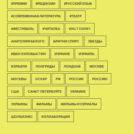
#ПРЕМИИ
#РЕЦЕНЗИИ
#РУССКИЙ ЯЗЫК
#СОВРЕМЕННАЯ ЛИТЕРАТУРА
#ТЕАТР
#ФЕСТИВАЛЬ
#ЧИТАЛКА
WALT DISNEY
АНАТОЛИЯ БЕЛОГО
БРИТНИ СПИРС
ЗВЕЗДЫ
ИВАН ОХЛОБЫСТИН
ИЗРАИЛЕ
ИЗРАИЛЬ
ИЗРАИЛЯ
ЛОНГРИДЫ
ЛОНДОНЕ
МОСКВЕ
МОСКВЫ
ОСКАР
РФ
РОССИИ
РОССИЮ
США
САНКТ-ПЕТЕРБУРГЕ
УКРАИНЕ
УКРАИНЫ
ФИЛЬМЫ
ФИЛЬМЫ И СЕРИАЛЫ
ШОУБИЗНЕС
КОЛЛАБОРАЦИЯ