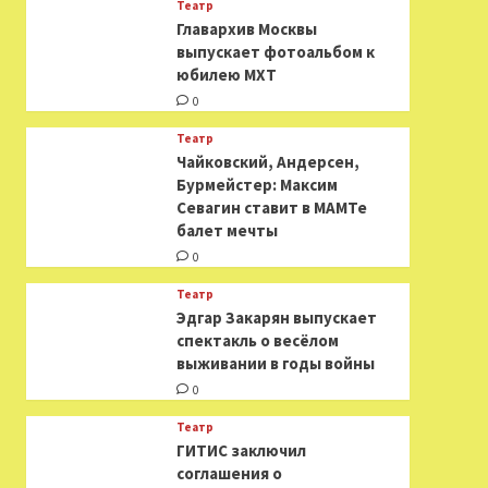
Театр
​​Главархив Москвы
выпускает фотоальбом к
юбилею МХТ
0
Театр
​​Чайковский, Андерсен,
Бурмейстер: Максим
Севагин ставит в МАМТе
балет мечты
0
Театр
Эдгар Закарян выпускает
спектакль о весёлом
выживании в годы войны
0
Театр
ГИТИС заключил
соглашения о