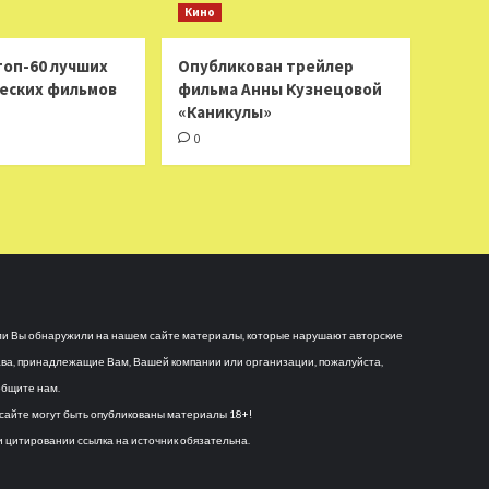
Кино
топ-60 лучших
Опубликован трейлер
еских фильмов
фильма Анны Кузнецовой
«Каникулы»
0
и Вы обнаружили на нашем сайте материалы, которые нарушают авторские
ва, принадлежащие Вам, Вашей компании или организации, пожалуйста,
бщите нам.
сайте могут быть опубликованы материалы 18+!
 цитировании ссылка на источник обязательна.