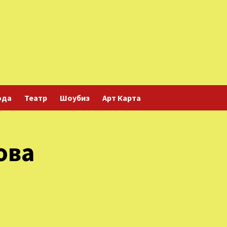
ода
Театр
Шоубиз
Арт Карта
ова