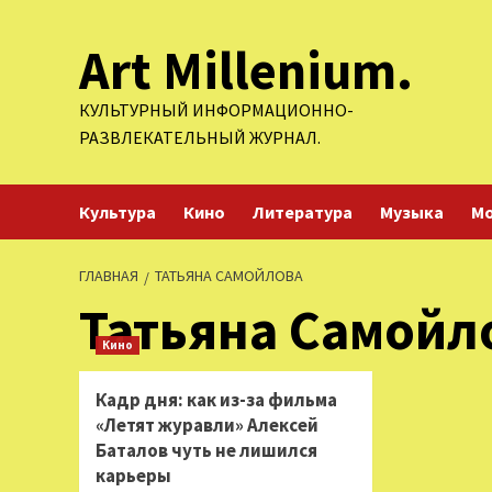
Перейти
Art Millenium.
к
содержимому
КУЛЬТУРНЫЙ ИНФОРМАЦИОННО-
РАЗВЛЕКАТЕЛЬНЫЙ ЖУРНАЛ.
Культура
Кино
Литература
Музыка
М
ГЛАВНАЯ
ТАТЬЯНА САМОЙЛОВА
Татьяна Самойл
Кино
Кадр дня: как из-за фильма
«Летят журавли» Алексей
Баталов чуть не лишился
карьеры