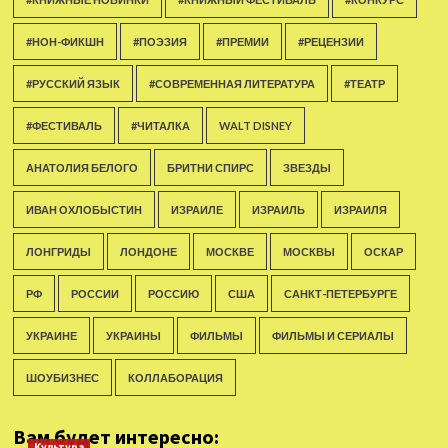
#НОН-ФИКШН
#ПОЭЗИЯ
#ПРЕМИИ
#РЕЦЕНЗИИ
#РУССКИЙ ЯЗЫК
#СОВРЕМЕННАЯ ЛИТЕРАТУРА
#ТЕАТР
#ФЕСТИВАЛЬ
#ЧИТАЛКА
WALT DISNEY
АНАТОЛИЯ БЕЛОГО
БРИТНИ СПИРС
ЗВЕЗДЫ
ИВАН ОХЛОБЫСТИН
ИЗРАИЛЕ
ИЗРАИЛЬ
ИЗРАИЛЯ
ЛОНГРИДЫ
ЛОНДОНЕ
МОСКВЕ
МОСКВЫ
ОСКАР
РФ
РОССИИ
РОССИЮ
США
САНКТ-ПЕТЕРБУРГЕ
УКРАИНЕ
УКРАИНЫ
ФИЛЬМЫ
ФИЛЬМЫ И СЕРИАЛЫ
ШОУБИЗНЕС
КОЛЛАБОРАЦИЯ
Вам будет интересно:
Культура