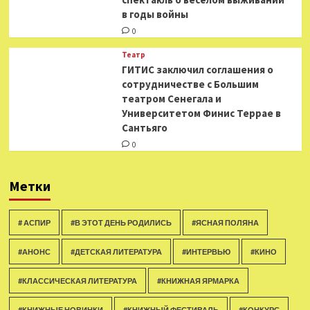
в годы войны
0
Театр
ГИТИС заключил соглашения о
сотрудничестве с Большим
театром Сенегала и
Университетом Финис Террае в
Сантьяго
0
Метки
# АСПИР
#В ЭТОТ ДЕНЬ РОДИЛИСЬ
#ЯСНАЯ ПОЛЯНА
#АНОНС
#ДЕТСКАЯ ЛИТЕРАТУРА
#ИНТЕРВЬЮ
#КИНО
#КЛАССИЧЕСКАЯ ЛИТЕРАТУРА
#КНИЖНАЯ ЯРМАРКА
#КНИЖНЫЕ НОВИНКИ
#КНИЖНЫЙ ФЕСТИВАЛЬ
#КОНКУРС