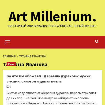
Перейти
Art Millenium.
к
содержимому
КУЛЬТУРНЫЙ ИНФОРМАЦИОННО-РАЗВЛЕКАТЕЛЬНЫЙ ЖУРНАЛ.
Основное
меню
ГЛАВНАЯ
ТАТЬЯНА ИВАНОВА
Татьяна Иванова
Кино
За что мы обожаем «Деревню дураков»: мужик
с усами, самогон и дикая пчела
0
Скетчи из девяностых «Деревня дураков» пересматривают
до сих пор – на YouTube выпуски набирают миллионы
просмотров. «ФедералПресс» составил список атрибутов...