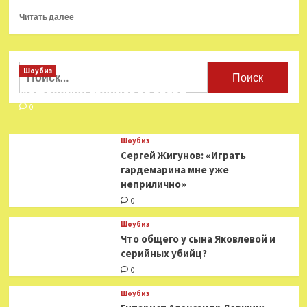
Прочитать
Читать далее
больше
о
За что
мы обожаем
Найти:
Шоубиз
«Деревню
Мошенники взялись за звезд
дураков»:
мужик
0
с усами,
самогон
Шоубиз
и дикая
Сергей Жигунов: «Играть
пчела
гардемарина мне уже
неприлично»
0
Шоубиз
Что общего у сына Яковлевой и
серийных убийц?
0
Шоубиз