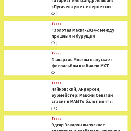
Гитарист Александр Левшин:
«Пугачева уже не вернется»
0
Театр
«Золотая Маска-2024»: между
прошлым и будущим
0
Театр
​​Главархив Москвы выпускает
фотоальбом к юбилею МХТ
0
Театр
​​Чайковский, Андерсен,
Бурмейстер: Максим Севагин
ставит в МАМТе балет мечты
0
Театр
Эдгар Закарян выпускает
спектакль о весёлом выживании