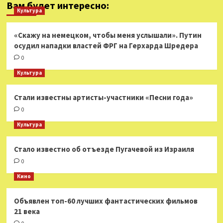
Вам будет интересно:
Культура
«Скажу на немецком, чтобы меня услышали». Путин
осудил нападки властей ФРГ на Герхарда Шредера
0
Культура
Стали известны артисты-участники «Песни года»
0
Культура
Стало известно об отъезде Пугачевой из Израиля
0
Кино
Объявлен топ-60 лучших фантастических фильмов
21 века