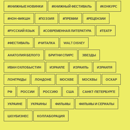
#КНИЖНЫЕ НОВИНКИ
#КНИЖНЫЙ ФЕСТИВАЛЬ
#КОНКУРС
#НОН-ФИКШН
#ПОЭЗИЯ
#ПРЕМИИ
#РЕЦЕНЗИИ
#РУССКИЙ ЯЗЫК
#СОВРЕМЕННАЯ ЛИТЕРАТУРА
#ТЕАТР
#ФЕСТИВАЛЬ
#ЧИТАЛКА
WALT DISNEY
АНАТОЛИЯ БЕЛОГО
БРИТНИ СПИРС
ЗВЕЗДЫ
ИВАН ОХЛОБЫСТИН
ИЗРАИЛЕ
ИЗРАИЛЬ
ИЗРАИЛЯ
ЛОНГРИДЫ
ЛОНДОНЕ
МОСКВЕ
МОСКВЫ
ОСКАР
РФ
РОССИИ
РОССИЮ
США
САНКТ-ПЕТЕРБУРГЕ
УКРАИНЕ
УКРАИНЫ
ФИЛЬМЫ
ФИЛЬМЫ И СЕРИАЛЫ
ШОУБИЗНЕС
КОЛЛАБОРАЦИЯ