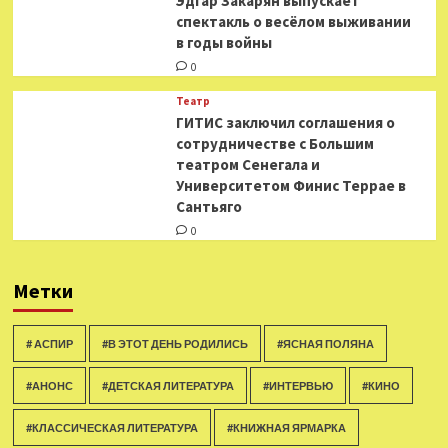
Эдгар Закарян выпускает
спектакль о весёлом выживании
в годы войны
0
Театр
ГИТИС заключил соглашения о
сотрудничестве с Большим
театром Сенегала и
Университетом Финис Террае в
Сантьяго
0
Метки
# АСПИР
#В ЭТОТ ДЕНЬ РОДИЛИСЬ
#ЯСНАЯ ПОЛЯНА
#АНОНС
#ДЕТСКАЯ ЛИТЕРАТУРА
#ИНТЕРВЬЮ
#КИНО
#КЛАССИЧЕСКАЯ ЛИТЕРАТУРА
#КНИЖНАЯ ЯРМАРКА