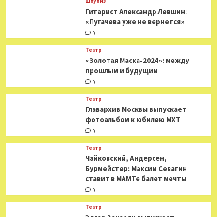
Шоубиз
Гитарист Александр Левшин:
«Пугачева уже не вернется»
0
Театр
«Золотая Маска-2024»: между
прошлым и будущим
0
Театр
​​Главархив Москвы выпускает
фотоальбом к юбилею МХТ
0
Театр
​​Чайковский, Андерсен,
Бурмейстер: Максим Севагин
ставит в МАМТе балет мечты
0
Театр