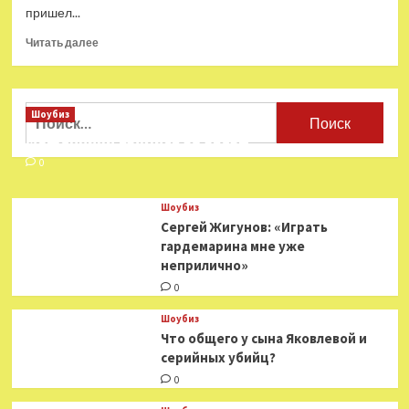
пришел...
Прочитать
Читать далее
больше
о
Бондарчук
пришел
Найти:
Шоубиз
с
Мошенники взялись за звезд
супругой
на
0
премьеру
фильма
Шоубиз
про
Сергей Жигунов: «Играть
Конюхова
гардемарина мне уже
неприлично»
0
Шоубиз
Что общего у сына Яковлевой и
серийных убийц?
0