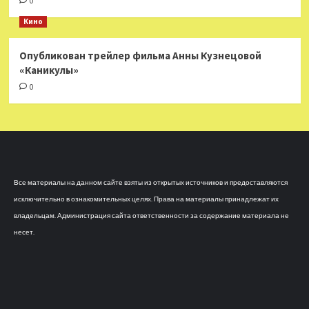
0
Кино
Опубликован трейлер фильма Анны Кузнецовой
«Каникулы»
0
Все материалы на данном сайте взяты из открытых источников и предоставляются
исключительно в ознакомительных целях. Права на материалы принадлежат их
владельцам. Администрация сайта ответственности за содержание материала не
несет.