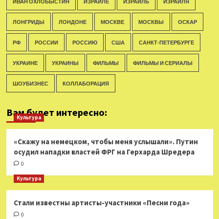
ИВАН ОХЛОБЫСТИН
ИЗРАИЛЕ
ИЗРАИЛЬ
ИЗРАИЛЯ
ЛОНГРИДЫ
ЛОНДОНЕ
МОСКВЕ
МОСКВЫ
ОСКАР
РФ
РОССИИ
РОССИЮ
США
САНКТ-ПЕТЕРБУРГЕ
УКРАИНЕ
УКРАИНЫ
ФИЛЬМЫ
ФИЛЬМЫ И СЕРИАЛЫ
ШОУБИЗНЕС
КОЛЛАБОРАЦИЯ
Вам будет интересно:
Культура
«Скажу на немецком, чтобы меня услышали». Путин
осудил нападки властей ФРГ на Герхарда Шредера
0
Культура
Стали известны артисты-участники «Песни года»
0