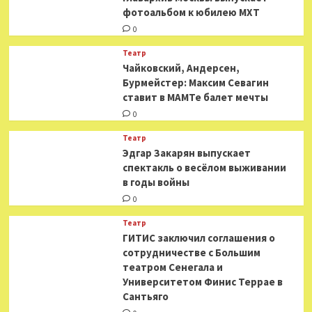
фотоальбом к юбилею МХТ
0
Театр
​​Чайковский, Андерсен,
Бурмейстер: Максим Севагин
ставит в МАМТе балет мечты
0
Театр
Эдгар Закарян выпускает
спектакль о весёлом выживании
в годы войны
0
Театр
ГИТИС заключил соглашения о
сотрудничестве с Большим
театром Сенегала и
Университетом Финис Террае в
Сантьяго