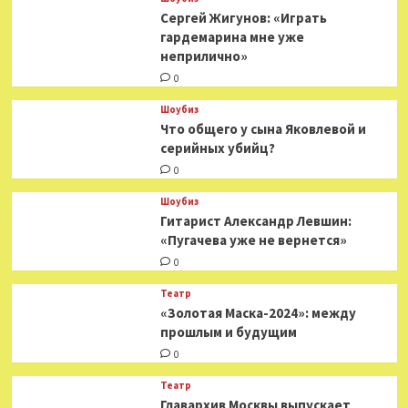
Сергей Жигунов: «Играть
гардемарина мне уже
неприлично»
0
Шоубиз
Что общего у сына Яковлевой и
серийных убийц?
0
Шоубиз
Гитарист Александр Левшин:
«Пугачева уже не вернется»
0
Театр
«Золотая Маска-2024»: между
прошлым и будущим
0
Театр
​​Главархив Москвы выпускает