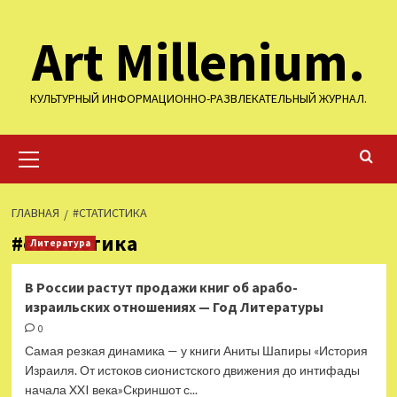
Перейти
Art Millenium.
к
содержимому
КУЛЬТУРНЫЙ ИНФОРМАЦИОННО-РАЗВЛЕКАТЕЛЬНЫЙ ЖУРНАЛ.
Основное
меню
ГЛАВНАЯ
#СТАТИСТИКА
#статистика
Литература
В России растут продажи книг об арабо-
израильских отношениях — Год Литературы
0
Самая резкая динамика — у книги Аниты Шапиры «История
Израиля. От истоков сионистского движения до интифады
начала XXI века»Скриншот с...