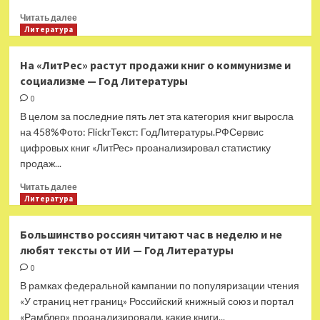
Прочитать
Читать далее
больше
Литература
о
В
На «ЛитРес» растут продажи книг о коммунизме и
России
социализме — Год Литературы
растут
продажи
0
книг
В целом за последние пять лет эта категория книг выросла
об
на 458%Фото: FlickrТекст: ГодЛитературы.РФСервис
арабо-
цифровых книг «ЛитРес» проанализировал статистику
израильских
продаж...
отношениях
—
Прочитать
Читать далее
Год
больше
Литература
Литературы
о
На
Большинство россиян читают час в неделю и не
«ЛитРес»
любят тексты от ИИ — Год Литературы
растут
продажи
0
книг
В рамках федеральной кампании по популяризации чтения
о
«У страниц нет границ» Российский книжный союз и портал
коммунизме
«Рамблер» проанализировали, какие книги...