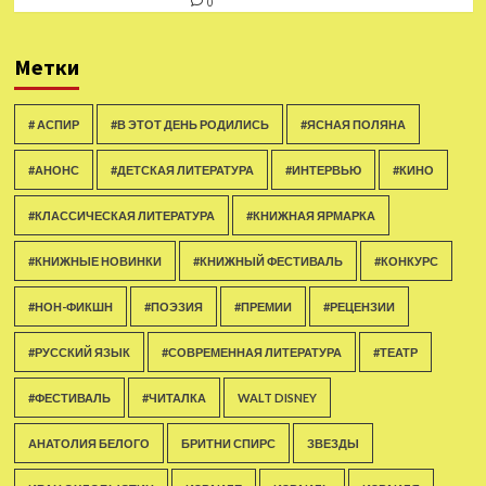
0
Метки
# АСПИР
#В ЭТОТ ДЕНЬ РОДИЛИСЬ
#ЯСНАЯ ПОЛЯНА
#АНОНС
#ДЕТСКАЯ ЛИТЕРАТУРА
#ИНТЕРВЬЮ
#КИНО
#КЛАССИЧЕСКАЯ ЛИТЕРАТУРА
#КНИЖНАЯ ЯРМАРКА
#КНИЖНЫЕ НОВИНКИ
#КНИЖНЫЙ ФЕСТИВАЛЬ
#КОНКУРС
#НОН-ФИКШН
#ПОЭЗИЯ
#ПРЕМИИ
#РЕЦЕНЗИИ
#РУССКИЙ ЯЗЫК
#СОВРЕМЕННАЯ ЛИТЕРАТУРА
#ТЕАТР
#ФЕСТИВАЛЬ
#ЧИТАЛКА
WALT DISNEY
АНАТОЛИЯ БЕЛОГО
БРИТНИ СПИРС
ЗВЕЗДЫ