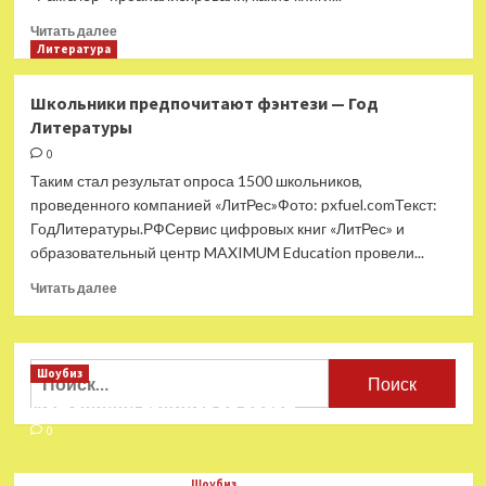
и
социализме
Прочитать
Читать далее
—
больше
Литература
Год
о
Литературы
Большинство
Школьники предпочитают фэнтези — Год
россиян
Литературы
читают
час
0
в
Таким стал результат опроса 1500 школьников,
неделю
проведенного компанией «ЛитРес»Фото: pxfuel.comТекст:
и
ГодЛитературы.РФСервис цифровых книг «ЛитРес» и
не
образовательный центр MAXIMUM Education провели...
любят
тексты
Прочитать
Читать далее
от
больше
ИИ
о
—
Школьники
Год
предпочитают
Найти:
Шоубиз
Литературы
фэнтези
Мошенники взялись за звезд
—
Год
0
Литературы
Шоубиз