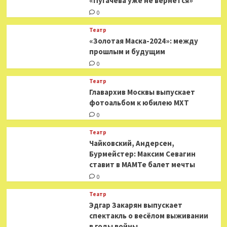
«Пугачева уже не вернется»
0
Театр
«Золотая Маска-2024»: между
прошлым и будущим
0
Театр
​​Главархив Москвы выпускает
фотоальбом к юбилею МХТ
0
Театр
​​Чайковский, Андерсен,
Бурмейстер: Максим Севагин
ставит в МАМТе балет мечты
0
Театр
Эдгар Закарян выпускает
спектакль о весёлом выживании
в годы войны