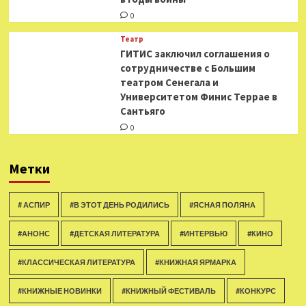
0
Театр
ГИТИС заключил соглашения о
сотрудничестве с Большим
театром Сенегала и
Университетом Финис Террае в
Сантьяго
0
Метки
# АСПИР
#В ЭТОТ ДЕНЬ РОДИЛИСЬ
#ЯСНАЯ ПОЛЯНА
#АНОНС
#ДЕТСКАЯ ЛИТЕРАТУРА
#ИНТЕРВЬЮ
#КИНО
#КЛАССИЧЕСКАЯ ЛИТЕРАТУРА
#КНИЖНАЯ ЯРМАРКА
#КНИЖНЫЕ НОВИНКИ
#КНИЖНЫЙ ФЕСТИВАЛЬ
#КОНКУРС