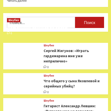
Читать далее
больше
о
Лучшие
фильмы
Найти:
Шоубиз
и сериалы
Мошенники взялись за звезд
о Римской
империи
0
Шоубиз
Сергей Жигунов: «Играть
гардемарина мне уже
неприлично»
0
Шоубиз
Что общего у сына Яковлевой и
серийных убийц?
0
Шоубиз
Гитарист Александр Левшин: