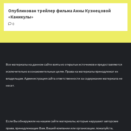
Опубликован трейлер фильма Анны Кузнецовой
«Каникулы»
0
Все материалы на данном сайте взяты из открытых источников и предоставляются
исключительно в ознакомительных целях. Права на материалы принадлежат их
владельцам. Администрация сайта ответственности за содержание материала не
несет.
Если Вы обнаружили на нашем сайте материалы, которые нарушают авторские
права, принадлежащие Вам, Вашей компании или организации, пожалуйста,