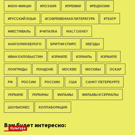
#НОН-ФИКШН
#ПОЭЗИЯ
#ПРЕМИИ
#РЕЦЕНЗИИ
#РУССКИЙ ЯЗЫК
#СОВРЕМЕННАЯ ЛИТЕРАТУРА
#ТЕАТР
#ФЕСТИВАЛЬ
#ЧИТАЛКА
WALT DISNEY
АНАТОЛИЯ БЕЛОГО
БРИТНИ СПИРС
ЗВЕЗДЫ
ИВАН ОХЛОБЫСТИН
ИЗРАИЛЕ
ИЗРАИЛЬ
ИЗРАИЛЯ
ЛОНГРИДЫ
ЛОНДОНЕ
МОСКВЕ
МОСКВЫ
ОСКАР
РФ
РОССИИ
РОССИЮ
США
САНКТ-ПЕТЕРБУРГЕ
УКРАИНЕ
УКРАИНЫ
ФИЛЬМЫ
ФИЛЬМЫ И СЕРИАЛЫ
ШОУБИЗНЕС
КОЛЛАБОРАЦИЯ
Вам будет интересно:
Культура