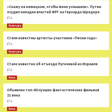
«Скажу на немецком, чтобы меня услышали». Путин
осудил нападки властей ФРГ на Герхарда Шредера
0
Культура
Стали известны артисты-участники «Песни года»
0
Культура
Стало известно об отъезде Пугачевой из Израиля
0
Кино
Объявлен топ-60 лучших фантастических фильмов
21 века
0
Кино