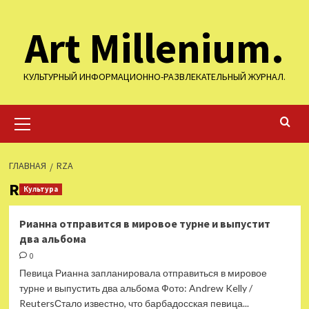
Перейти
Art Millenium.
к
содержимому
КУЛЬТУРНЫЙ ИНФОРМАЦИОННО-РАЗВЛЕКАТЕЛЬНЫЙ ЖУРНАЛ.
Основное
меню
ГЛАВНАЯ
RZA
RZA
Культура
Рианна отправится в мировое турне и выпустит
два альбома
0
Певица Рианна запланировала отправиться в мировое
турне и выпустить два альбома Фото: Andrew Kelly /
ReutersСтало известно, что барбадосская певица...