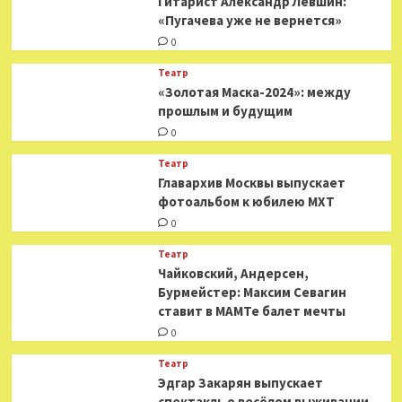
Гитарист Александр Левшин:
«Пугачева уже не вернется»
0
Театр
«Золотая Маска-2024»: между
прошлым и будущим
0
Театр
​​Главархив Москвы выпускает
фотоальбом к юбилею МХТ
0
Театр
​​Чайковский, Андерсен,
Бурмейстер: Максим Севагин
ставит в МАМТе балет мечты
0
Театр
Эдгар Закарян выпускает
спектакль о весёлом выживании