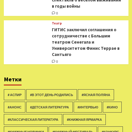
в годы войны
0
Театр
ГИТИС заключил соглашения о
сотрудничестве с Большим
театром Сенегала и
Университетом Финис Террае в
Сантьяго
0
Метки
# АСПИР
#В ЭТОТ ДЕНЬ РОДИЛИСЬ
#ЯСНАЯ ПОЛЯНА
#АНОНС
#ДЕТСКАЯ ЛИТЕРАТУРА
#ИНТЕРВЬЮ
#КИНО
#КЛАССИЧЕСКАЯ ЛИТЕРАТУРА
#КНИЖНАЯ ЯРМАРКА
#КНИЖНЫЕ НОВИНКИ
#КНИЖНЫЙ ФЕСТИВАЛЬ
#КОНКУРС