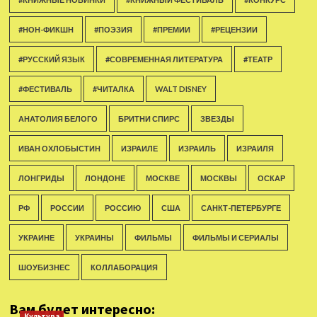
#НОН-ФИКШН
#ПОЭЗИЯ
#ПРЕМИИ
#РЕЦЕНЗИИ
#РУССКИЙ ЯЗЫК
#СОВРЕМЕННАЯ ЛИТЕРАТУРА
#ТЕАТР
#ФЕСТИВАЛЬ
#ЧИТАЛКА
WALT DISNEY
АНАТОЛИЯ БЕЛОГО
БРИТНИ СПИРС
ЗВЕЗДЫ
ИВАН ОХЛОБЫСТИН
ИЗРАИЛЕ
ИЗРАИЛЬ
ИЗРАИЛЯ
ЛОНГРИДЫ
ЛОНДОНЕ
МОСКВЕ
МОСКВЫ
ОСКАР
РФ
РОССИИ
РОССИЮ
США
САНКТ-ПЕТЕРБУРГЕ
УКРАИНЕ
УКРАИНЫ
ФИЛЬМЫ
ФИЛЬМЫ И СЕРИАЛЫ
ШОУБИЗНЕС
КОЛЛАБОРАЦИЯ
Вам будет интересно:
Культура