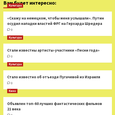
Вам будет интересно:
Культура
«Скажу на немецком, чтобы меня услышали». Путин
осудил нападки властей ФРГ на Герхарда Шредера
0
Культура
Стали известны артисты-участники «Песни года»
0
Культура
Стало известно об отъезде Пугачевой из Израиля
0
Кино
Объявлен топ-60 лучших фантастических фильмов
21 века