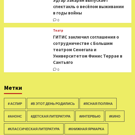
Эдгар Закарян выпускает
спектакль о весёлом выживании
в годы войны
0
Театр
ГИТИС заключил соглашения о
сотрудничестве с Большим
театром Сенегала и
Университетом Финис Террае в
Сантьяго
0
Метки
# АСПИР
#В ЭТОТ ДЕНЬ РОДИЛИСЬ
#ЯСНАЯ ПОЛЯНА
#АНОНС
#ДЕТСКАЯ ЛИТЕРАТУРА
#ИНТЕРВЬЮ
#КИНО
#КЛАССИЧЕСКАЯ ЛИТЕРАТУРА
#КНИЖНАЯ ЯРМАРКА