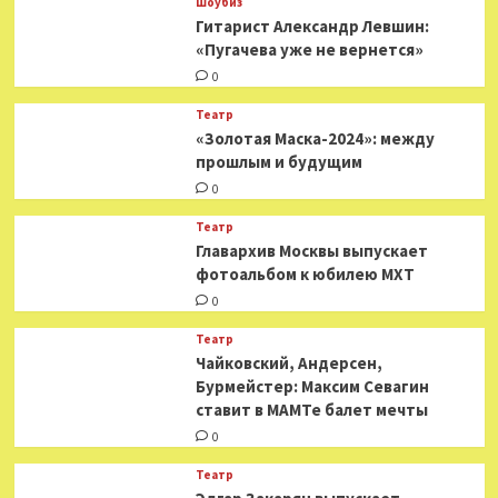
Шоубиз
Гитарист Александр Левшин:
«Пугачева уже не вернется»
0
Театр
«Золотая Маска-2024»: между
прошлым и будущим
0
Театр
​​Главархив Москвы выпускает
фотоальбом к юбилею МХТ
0
Театр
​​Чайковский, Андерсен,
Бурмейстер: Максим Севагин
ставит в МАМТе балет мечты
0
Театр