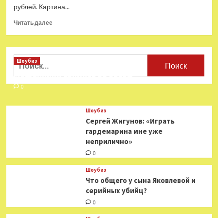
рублей. Картина...
Прочитать
Читать далее
больше
о
Бюджет
фильма
Найти:
Шоубиз
«Самая
Мошенники взялись за звезд
большая
луна»
0
составил
более
Шоубиз
350
Сергей Жигунов: «Играть
млн
гардемарина мне уже
рублей
неприлично»
0
Шоубиз
Что общего у сына Яковлевой и
серийных убийц?
0