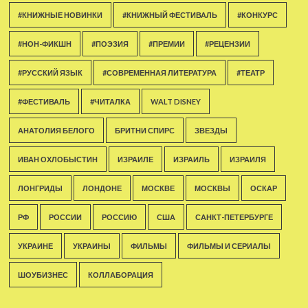
#КНИЖНЫЕ НОВИНКИ
#КНИЖНЫЙ ФЕСТИВАЛЬ
#КОНКУРС
#НОН-ФИКШН
#ПОЭЗИЯ
#ПРЕМИИ
#РЕЦЕНЗИИ
#РУССКИЙ ЯЗЫК
#СОВРЕМЕННАЯ ЛИТЕРАТУРА
#ТЕАТР
#ФЕСТИВАЛЬ
#ЧИТАЛКА
WALT DISNEY
АНАТОЛИЯ БЕЛОГО
БРИТНИ СПИРС
ЗВЕЗДЫ
ИВАН ОХЛОБЫСТИН
ИЗРАИЛЕ
ИЗРАИЛЬ
ИЗРАИЛЯ
ЛОНГРИДЫ
ЛОНДОНЕ
МОСКВЕ
МОСКВЫ
ОСКАР
РФ
РОССИИ
РОССИЮ
США
САНКТ-ПЕТЕРБУРГЕ
УКРАИНЕ
УКРАИНЫ
ФИЛЬМЫ
ФИЛЬМЫ И СЕРИАЛЫ
ШОУБИЗНЕС
КОЛЛАБОРАЦИЯ