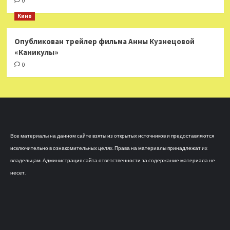
0
Кино
Опубликован трейлер фильма Анны Кузнецовой
«Каникулы»
0
Все материалы на данном сайте взяты из открытых источников и предоставляются
исключительно в ознакомительных целях. Права на материалы принадлежат их
владельцам. Администрация сайта ответственности за содержание материала не
несет.