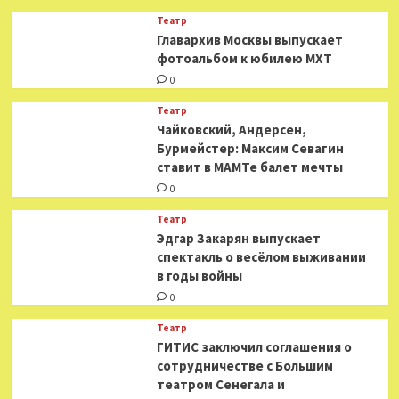
Театр
​​Главархив Москвы выпускает
фотоальбом к юбилею МХТ
0
Театр
​​Чайковский, Андерсен,
Бурмейстер: Максим Севагин
ставит в МАМТе балет мечты
0
Театр
Эдгар Закарян выпускает
спектакль о весёлом выживании
в годы войны
0
Театр
ГИТИС заключил соглашения о
сотрудничестве с Большим
театром Сенегала и