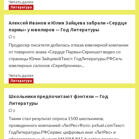
о
Прочитать
Читать далее
клипе
больше
Литература
«Рок
о
бомбоубежищ»
Умер
Алексей Иванов и Юлия Зайцева забрали «Сердце
Николай
пармы» у ювелиров — Год Литературы
Добронравов
—
0
Год
Продюсер писателя добилась отказа ювелирной компании
Литературы
от товарного знака «Сердце Пармы»Скриншот видео со
страницы Юлии ЗайцевойТекст: ГодЛитературы.РФСеть
ювелирных салонов «Сереброника»...
Прочитать
Читать далее
больше
Литература
о
Алексей
Школьники предпочитают фэнтези — Год
Иванов
Литературы
и
Юлия
0
Зайцева
Таким стал результат опроса 1500 школьников,
забрали
проведенного компанией «ЛитРес»Фото: pxfuel.comТекст:
«Сердце
ГодЛитературы.РФСервис цифровых книг «ЛитРес» и
пармы»
образовательный центр MAXIMUM Education провели...