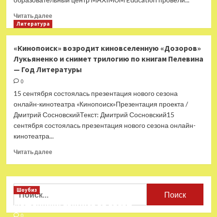
у
ювелиров
Прочитать
Читать далее
—
больше
Литература
Год
о
Литературы
Школьники
«Кинопоиск» возродит киновселенную «Дозоров»
предпочитают
Лукьяненко и снимет трилогию по книгам Пелевина
фэнтези
— Год Литературы
—
Год
0
Литературы
15 сентября состоялась презентация нового сезона
онлайн-кинотеатра «Кинопоиск»Презентация проекта /
Дмитрий СосновскийТекст: Дмитрий Сосновский15
сентября состоялась презентация нового сезона онлайн-
кинотеатра...
Прочитать
Читать далее
больше
о
«Кинопоиск»
возродит
Найти:
Шоубиз
киновселенную
Мошенники взялись за звезд
«Дозоров»
Лукьяненко
0