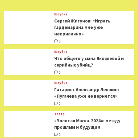
и
снимет
Шоубиз
трилогию
Сергей Жигунов: «Играть
по
гардемарина мне уже
книгам
неприлично»
Пелевина
—
0
Год
Литературы
Шоубиз
Что общего у сына Яковлевой и
серийных убийц?
0
Шоубиз
Гитарист Александр Левшин:
«Пугачева уже не вернется»
0
Театр
«Золотая Маска-2024»: между
прошлым и будущим
0