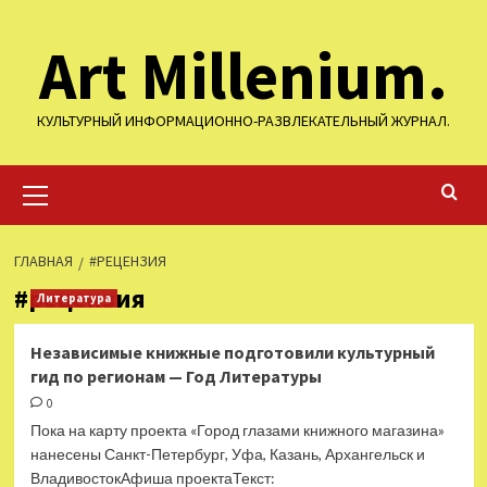
Перейти
Art Millenium.
к
содержимому
КУЛЬТУРНЫЙ ИНФОРМАЦИОННО-РАЗВЛЕКАТЕЛЬНЫЙ ЖУРНАЛ.
Основное
меню
ГЛАВНАЯ
#РЕЦЕНЗИЯ
#рецензия
Литература
Независимые книжные подготовили культурный
гид по регионам — Год Литературы
0
Пока на карту проекта «Город глазами книжного магазина»
нанесены Санкт-Петербург, Уфа, Казань, Архангельск и
ВладивостокАфиша проектаТекст: