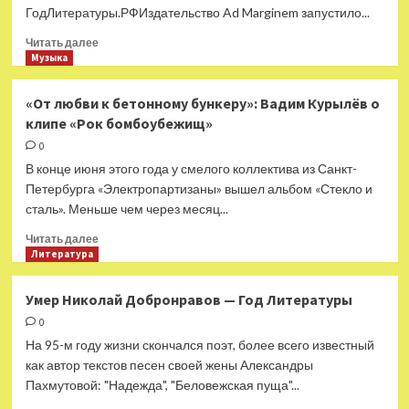
ГодЛитературы.РФИздательство Ad Marginem запустило...
Прочитать
Читать далее
больше
Музыка
о
Независимые
«От любви к бетонному бункеру»: Вадим Курылёв о
книжные
клипе «Рок бомбоубежищ»
подготовили
культурный
0
гид
В конце июня этого года у смелого коллектива из Санкт-
по
Петербурга «Электропартизаны» вышел альбом «Стекло и
регионам
сталь». Меньше чем через месяц...
—
Год
Прочитать
Читать далее
Литературы
больше
Литература
о
«От
Умер Николай Добронравов — Год Литературы
любви
0
к
бетонному
На 95-м году жизни скончался поэт, более всего известный
бункеру»:
как автор текстов песен своей жены Александры
Вадим
Пахмутовой: "Надежда", "Беловежская пуща"...
Курылёв