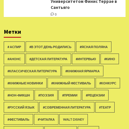
Университетом Финис Террае в
Сантьяго
0
Метки
# АСПИР
#В ЭТОТ ДЕНЬ РОДИЛИСЬ
#ЯСНАЯ ПОЛЯНА
#АНОНС
#ДЕТСКАЯ ЛИТЕРАТУРА
#ИНТЕРВЬЮ
#КИНО
#КЛАССИЧЕСКАЯ ЛИТЕРАТУРА
#КНИЖНАЯ ЯРМАРКА
#КНИЖНЫЕ НОВИНКИ
#КНИЖНЫЙ ФЕСТИВАЛЬ
#КОНКУРС
#НОН-ФИКШН
#ПОЭЗИЯ
#ПРЕМИИ
#РЕЦЕНЗИИ
#РУССКИЙ ЯЗЫК
#СОВРЕМЕННАЯ ЛИТЕРАТУРА
#ТЕАТР
#ФЕСТИВАЛЬ
#ЧИТАЛКА
WALT DISNEY