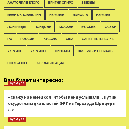
АНАТОЛИЯ БЕЛОГО
БРИТНИ СПИРС
ЗВЕЗДЫ
ИВАН ОХЛОБЫСТИН
ИЗРАИЛЕ
ИЗРАИЛЬ
ИЗРАИЛЯ
ЛОНГРИДЫ
ЛОНДОНЕ
МОСКВЕ
МОСКВЫ
ОСКАР
РФ
РОССИИ
РОССИЮ
США
САНКТ-ПЕТЕРБУРГЕ
УКРАИНЕ
УКРАИНЫ
ФИЛЬМЫ
ФИЛЬМЫ И СЕРИАЛЫ
ШОУБИЗНЕС
КОЛЛАБОРАЦИЯ
Вам будет интересно:
Культура
«Скажу на немецком, чтобы меня услышали». Путин
осудил нападки властей ФРГ на Герхарда Шредера
0
Культура