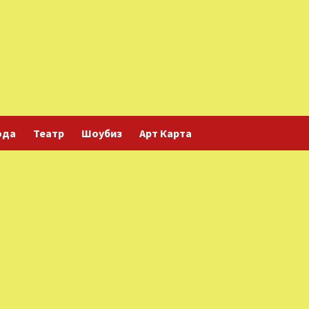
ода
Театр
Шоубиз
Арт Карта