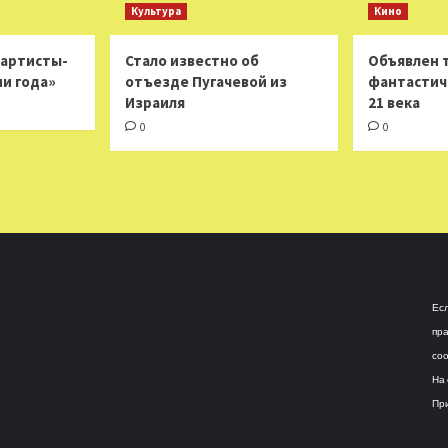
Культура
Кино
 артисты-
Стало известно об
Объявлен 
ни года»
отъезде Пугачевой из
фантастич
Израиля
21 века
0
0
Есл
пра
соо
На 
При