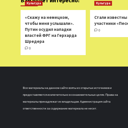
Вам будет интересно:
Культура
Культура
«Скажу на немецком,
Стали известны
чтобы меня услышали».
участники «Пес
Путин осудил нападки
0
властей ФРГ на Герхарда
Шредера
0
Все материалы на данном сайте взяты из открытых источников и
предоставляются исключительно в ознакомительных целях. Права на
материалы принадлежат их владельцам. Администрация сайта
ответственности за содержание материала не несет.