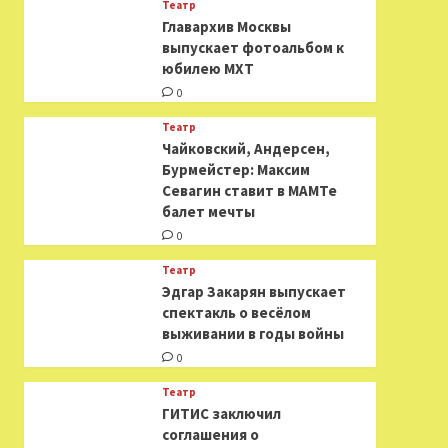
Театр
​​Главархив Москвы
выпускает фотоальбом к
юбилею МХТ
0
Театр
​​Чайковский, Андерсен,
Бурмейстер: Максим
Севагин ставит в МАМТе
балет мечты
0
Театр
Эдгар Закарян выпускает
спектакль о весёлом
выживании в годы войны
0
Театр
ГИТИС заключил
соглашения о