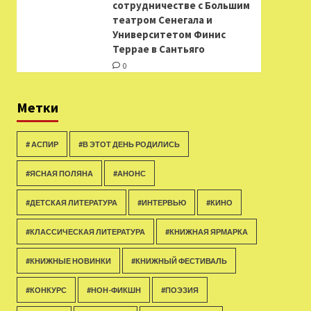
сотрудничестве с Большим
театром Сенегала и
Университетом Финис
Террае в Сантьяго
0
Метки
# АСПИР
#В ЭТОТ ДЕНЬ РОДИЛИСЬ
#ЯСНАЯ ПОЛЯНА
#АНОНС
#ДЕТСКАЯ ЛИТЕРАТУРА
#ИНТЕРВЬЮ
#КИНО
#КЛАССИЧЕСКАЯ ЛИТЕРАТУРА
#КНИЖНАЯ ЯРМАРКА
#КНИЖНЫЕ НОВИНКИ
#КНИЖНЫЙ ФЕСТИВАЛЬ
#КОНКУРС
#НОН-ФИКШН
#ПОЭЗИЯ