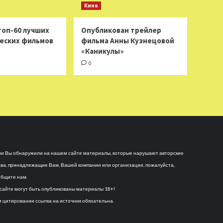
Кино
топ-60 лучших
Опубликован трейлер
еских фильмов
фильма Анны Кузнецовой
«Каникулы»
0
и Вы обнаружили на нашем сайте материалы, которые нарушают авторские
ва, принадлежащие Вам, Вашей компании или организации, пожалуйста,
бщите нам.
сайте могут быть опубликованы материалы 18+!
 цитировании ссылка на источник обязательна.