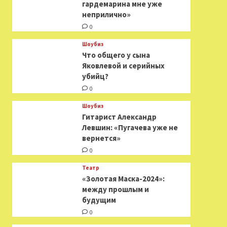
гардемарина мне уже
неприлично»
0
Шоубиз
Что общего у сына
Яковлевой и серийных
убийц?
0
Шоубиз
Гитарист Александр
Левшин: «Пугачева уже не
вернется»
0
Театр
«Золотая Маска-2024»:
между прошлым и
будущим
0