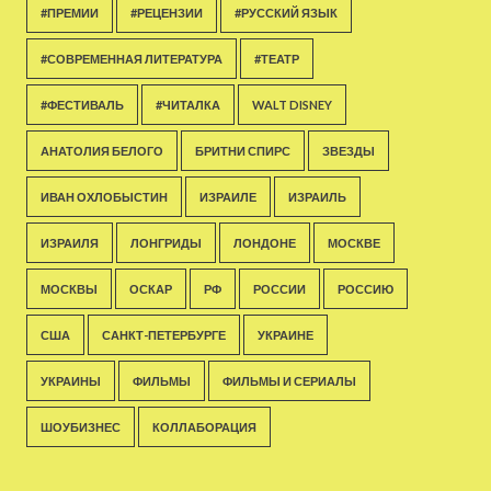
#ПРЕМИИ
#РЕЦЕНЗИИ
#РУССКИЙ ЯЗЫК
#СОВРЕМЕННАЯ ЛИТЕРАТУРА
#ТЕАТР
#ФЕСТИВАЛЬ
#ЧИТАЛКА
WALT DISNEY
АНАТОЛИЯ БЕЛОГО
БРИТНИ СПИРС
ЗВЕЗДЫ
ИВАН ОХЛОБЫСТИН
ИЗРАИЛЕ
ИЗРАИЛЬ
ИЗРАИЛЯ
ЛОНГРИДЫ
ЛОНДОНЕ
МОСКВЕ
МОСКВЫ
ОСКАР
РФ
РОССИИ
РОССИЮ
США
САНКТ-ПЕТЕРБУРГЕ
УКРАИНЕ
УКРАИНЫ
ФИЛЬМЫ
ФИЛЬМЫ И СЕРИАЛЫ
ШОУБИЗНЕС
КОЛЛАБОРАЦИЯ