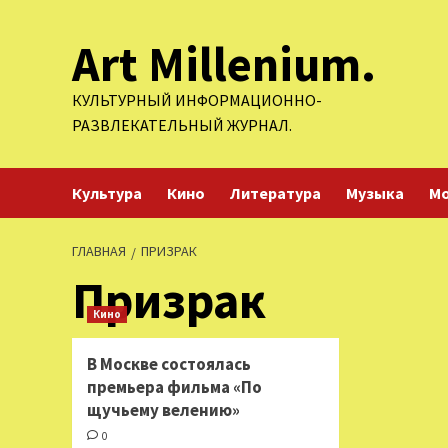
Перейти
Art Millenium.
к
содержимому
КУЛЬТУРНЫЙ ИНФОРМАЦИОННО-
РАЗВЛЕКАТЕЛЬНЫЙ ЖУРНАЛ.
Культура
Кино
Литература
Музыка
М
ГЛАВНАЯ
ПРИЗРАК
Призрак
Кино
В Москве состоялась
премьера фильма «По
щучьему велению»
0