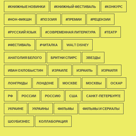
#КНИЖНЫЕ НОВИНКИ
#КНИЖНЫЙ ФЕСТИВАЛЬ
#КОНКУРС
#НОН-ФИКШН
#ПОЭЗИЯ
#ПРЕМИИ
#РЕЦЕНЗИИ
#РУССКИЙ ЯЗЫК
#СОВРЕМЕННАЯ ЛИТЕРАТУРА
#ТЕАТР
#ФЕСТИВАЛЬ
#ЧИТАЛКА
WALT DISNEY
АНАТОЛИЯ БЕЛОГО
БРИТНИ СПИРС
ЗВЕЗДЫ
ИВАН ОХЛОБЫСТИН
ИЗРАИЛЕ
ИЗРАИЛЬ
ИЗРАИЛЯ
ЛОНГРИДЫ
ЛОНДОНЕ
МОСКВЕ
МОСКВЫ
ОСКАР
РФ
РОССИИ
РОССИЮ
США
САНКТ-ПЕТЕРБУРГЕ
УКРАИНЕ
УКРАИНЫ
ФИЛЬМЫ
ФИЛЬМЫ И СЕРИАЛЫ
ШОУБИЗНЕС
КОЛЛАБОРАЦИЯ