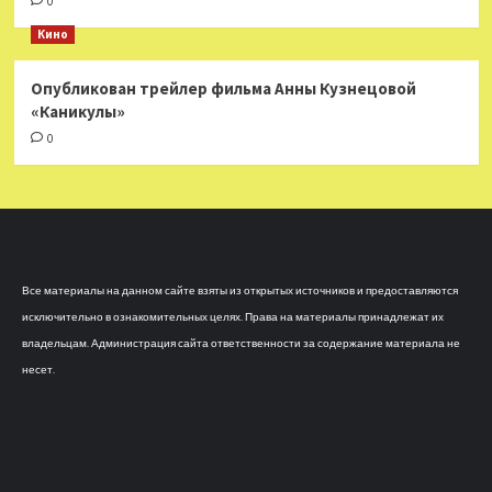
0
Кино
Опубликован трейлер фильма Анны Кузнецовой
«Каникулы»
0
Все материалы на данном сайте взяты из открытых источников и предоставляются
исключительно в ознакомительных целях. Права на материалы принадлежат их
владельцам. Администрация сайта ответственности за содержание материала не
несет.