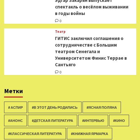
Эдгар Закарян выпускает
спектакль о весёлом выживании
в годы войны
0
Театр
ГИТИС заключил соглашения о
сотрудничестве с Большим
театром Сенегала и
Университетом Финис Террае в
Сантьяго
0
Метки
# АСПИР
#В ЭТОТ ДЕНЬ РОДИЛИСЬ
#ЯСНАЯ ПОЛЯНА
#АНОНС
#ДЕТСКАЯ ЛИТЕРАТУРА
#ИНТЕРВЬЮ
#КИНО
#КЛАССИЧЕСКАЯ ЛИТЕРАТУРА
#КНИЖНАЯ ЯРМАРКА