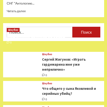
СНГ "Антологию...
Прочитать
Читать далее
больше
о
Путин
подарил
Найти:
Шоубиз
лидерам
Мошенники взялись за звезд
СНГ
литературные
0
сборники
—
Шоубиз
Год
Сергей Жигунов: «Играть
Литературы
гардемарина мне уже
неприлично»
0
Шоубиз
Что общего у сына Яковлевой и
серийных убийц?
0