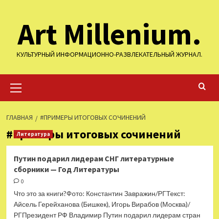
Перейти
Art Millenium.
к
содержимому
КУЛЬТУРНЫЙ ИНФОРМАЦИОННО-РАЗВЛЕКАТЕЛЬНЫЙ ЖУРНАЛ.
Основное
меню
ГЛАВНАЯ
#ПРИМЕРЫ ИТОГОВЫХ СОЧИНЕНИЙ
#примеры итоговых сочинений
Литература
Путин подарил лидерам СНГ литературные
сборники — Год Литературы
0
Что это за книги?Фото: Константин Завражин/РГТекст:
Айсель Герейханова (Бишкек), Игорь Вирабов (Москва)/
РГПрезидент РФ Владимир Путин подарил лидерам стран