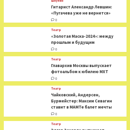
Шоубиз
Гитарист Александр Левшин:
«Пугачева уже не вернется»
0
Театр
«Золотая Маска-2024»: между
прошлым и будущим
0
Театр
​​Главархив Москвы выпускает
фотоальбом к юбилею МХТ
0
Театр
​​Чайковский, Андерсен,
Бурмейстер: Максим Севагин
ставит в МАМТе балет мечты
0
Театр