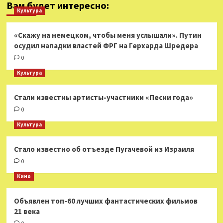
Вам будет интересно:
Культура
«Скажу на немецком, чтобы меня услышали». Путин
осудил нападки властей ФРГ на Герхарда Шредера
0
Культура
Стали известны артисты-участники «Песни года»
0
Культура
Стало известно об отъезде Пугачевой из Израиля
0
Кино
Объявлен топ-60 лучших фантастических фильмов
21 века