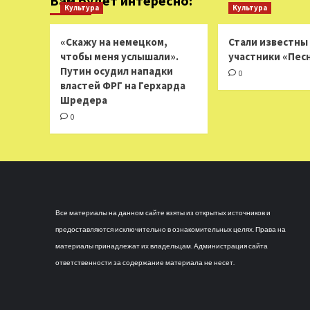
Вам будет интересно:
Культура
Культура
«Скажу на немецком,
Стали известны
чтобы меня услышали».
участники «Пес
Путин осудил нападки
0
властей ФРГ на Герхарда
Шредера
0
Все материалы на данном сайте взяты из открытых источников и
предоставляются исключительно в ознакомительных целях. Права на
материалы принадлежат их владельцам. Администрация сайта
ответственности за содержание материала не несет.