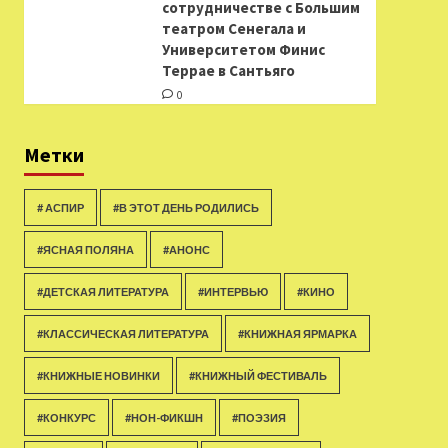
сотрудничестве с Большим
театром Сенегала и
Университетом Финис
Террае в Сантьяго
0
Метки
# АСПИР
#В ЭТОТ ДЕНЬ РОДИЛИСЬ
#ЯСНАЯ ПОЛЯНА
#АНОНС
#ДЕТСКАЯ ЛИТЕРАТУРА
#ИНТЕРВЬЮ
#КИНО
#КЛАССИЧЕСКАЯ ЛИТЕРАТУРА
#КНИЖНАЯ ЯРМАРКА
#КНИЖНЫЕ НОВИНКИ
#КНИЖНЫЙ ФЕСТИВАЛЬ
#КОНКУРС
#НОН-ФИКШН
#ПОЭЗИЯ