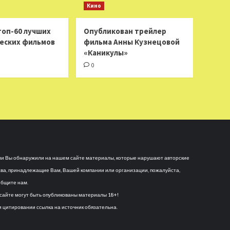
Кино
топ-60 лучших
Опубликован трейлер
еских фильмов
фильма Анны Кузнецовой
«Каникулы»
0
и Вы обнаружили на нашем сайте материалы, которые нарушают авторские
ва, принадлежащие Вам, Вашей компании или организации, пожалуйста,
бщите нам.
сайте могут быть опубликованы материалы 18+!
 цитировании ссылка на источник обязательна.