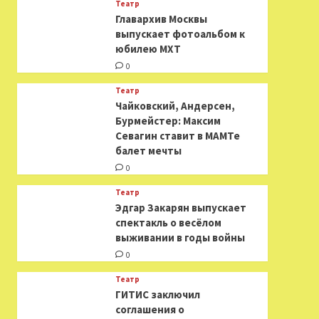
Театр
​​Главархив Москвы
выпускает фотоальбом к
юбилею МХТ
0
Театр
​​Чайковский, Андерсен,
Бурмейстер: Максим
Севагин ставит в МАМТе
балет мечты
0
Театр
Эдгар Закарян выпускает
спектакль о весёлом
выживании в годы войны
0
Театр
ГИТИС заключил
соглашения о