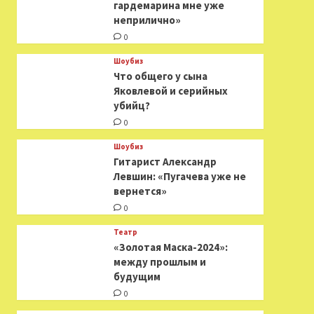
гардемарина мне уже
неприлично»
0
Шоубиз
Что общего у сына
Яковлевой и серийных
убийц?
0
Шоубиз
Гитарист Александр
Левшин: «Пугачева уже не
вернется»
0
Театр
«Золотая Маска-2024»:
между прошлым и
будущим
0