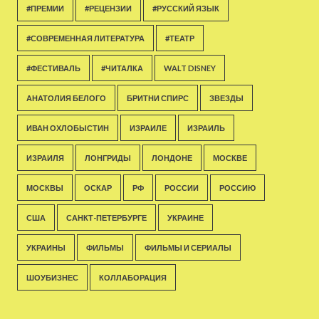
#ПРЕМИИ
#РЕЦЕНЗИИ
#РУССКИЙ ЯЗЫК
#СОВРЕМЕННАЯ ЛИТЕРАТУРА
#ТЕАТР
#ФЕСТИВАЛЬ
#ЧИТАЛКА
WALT DISNEY
АНАТОЛИЯ БЕЛОГО
БРИТНИ СПИРС
ЗВЕЗДЫ
ИВАН ОХЛОБЫСТИН
ИЗРАИЛЕ
ИЗРАИЛЬ
ИЗРАИЛЯ
ЛОНГРИДЫ
ЛОНДОНЕ
МОСКВЕ
МОСКВЫ
ОСКАР
РФ
РОССИИ
РОССИЮ
США
САНКТ-ПЕТЕРБУРГЕ
УКРАИНЕ
УКРАИНЫ
ФИЛЬМЫ
ФИЛЬМЫ И СЕРИАЛЫ
ШОУБИЗНЕС
КОЛЛАБОРАЦИЯ