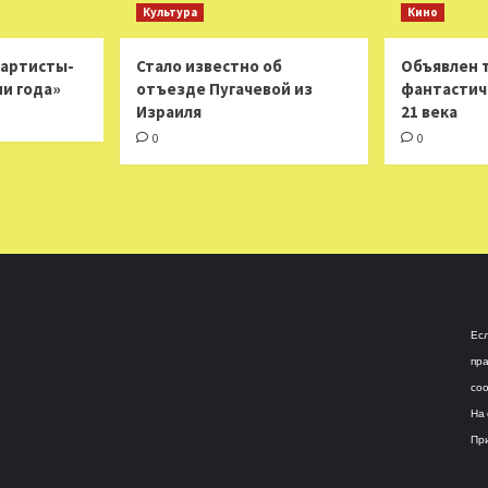
Культура
Кино
 артисты-
Стало известно об
Объявлен 
ни года»
отъезде Пугачевой из
фантастич
Израиля
21 века
0
0
Есл
пра
соо
На 
При