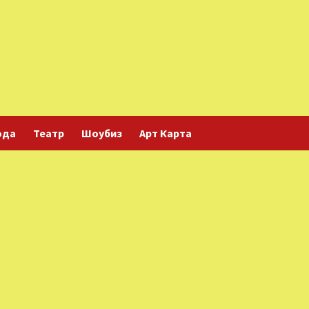
ода
Театр
Шоубиз
Арт Карта