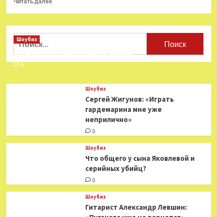
Читать далее
больше
о
Идеальные
фильмы
Найти:
Шоубиз
для
Мошенники взялись за звезд
просмотра
осенью
0
Шоубиз
Сергей Жигунов: «Играть
гардемарина мне уже
неприлично»
0
Шоубиз
Что общего у сына Яковлевой и
серийных убийц?
0
Шоубиз
Гитарист Александр Левшин: