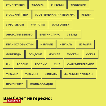
#НОН-ФИКШН
#ПОЭЗИЯ
#ПРЕМИИ
#РЕЦЕНЗИИ
#РУССКИЙ ЯЗЫК
#СОВРЕМЕННАЯ ЛИТЕРАТУРА
#ТЕАТР
#ФЕСТИВАЛЬ
#ЧИТАЛКА
WALT DISNEY
АНАТОЛИЯ БЕЛОГО
БРИТНИ СПИРС
ЗВЕЗДЫ
ИВАН ОХЛОБЫСТИН
ИЗРАИЛЕ
ИЗРАИЛЬ
ИЗРАИЛЯ
ЛОНГРИДЫ
ЛОНДОНЕ
МОСКВЕ
МОСКВЫ
ОСКАР
РФ
РОССИИ
РОССИЮ
США
САНКТ-ПЕТЕРБУРГЕ
УКРАИНЕ
УКРАИНЫ
ФИЛЬМЫ
ФИЛЬМЫ И СЕРИАЛЫ
ШОУБИЗНЕС
КОЛЛАБОРАЦИЯ
Вам будет интересно:
Культура