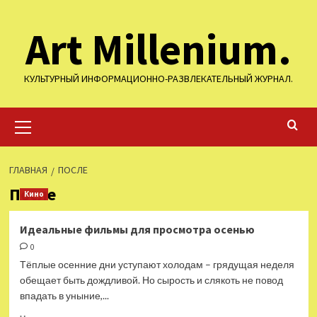
Перейти
Art Millenium.
к
содержимому
КУЛЬТУРНЫЙ ИНФОРМАЦИОННО-РАЗВЛЕКАТЕЛЬНЫЙ ЖУРНАЛ.
Основное
меню
ГЛАВНАЯ
ПОСЛЕ
После
Кино
Идеальные фильмы для просмотра осенью
0
Тёплые осенние дни уступают холодам – грядущая неделя
обещает быть дождливой. Но сырость и слякоть не повод
впадать в уныние,...
Прочитать