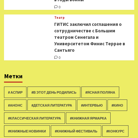
0
Театр
ГИТИС заключил соглашения о
сотрудничестве с Большим
театром Сенегала и
Университетом Финис Террае в
Сантьяго
0
Метки
# АСПИР
#В ЭТОТ ДЕНЬ РОДИЛИСЬ
#ЯСНАЯ ПОЛЯНА
#АНОНС
#ДЕТСКАЯ ЛИТЕРАТУРА
#ИНТЕРВЬЮ
#КИНО
#КЛАССИЧЕСКАЯ ЛИТЕРАТУРА
#КНИЖНАЯ ЯРМАРКА
#КНИЖНЫЕ НОВИНКИ
#КНИЖНЫЙ ФЕСТИВАЛЬ
#КОНКУРС