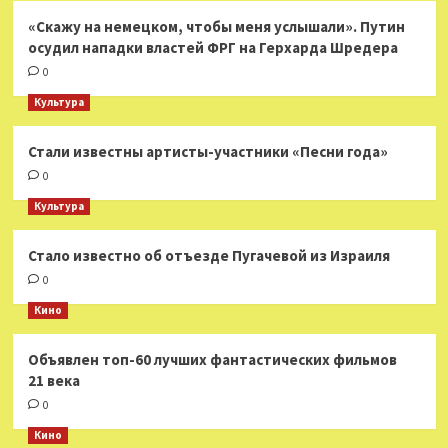
«Скажу на немецком, чтобы меня услышали». Путин
осудил нападки властей ФРГ на Герхарда Шредера
0
Культура
Стали известны артисты-участники «Песни года»
0
Культура
Стало известно об отъезде Пугачевой из Израиля
0
Кино
Объявлен топ-60 лучших фантастических фильмов
21 века
0
Кино