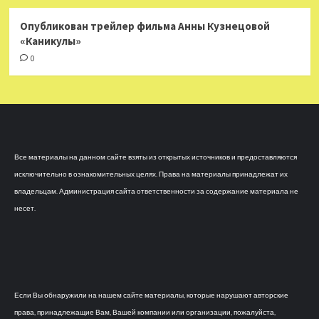
Опубликован трейлер фильма Анны Кузнецовой
«Каникулы»
0
Все материалы на данном сайте взяты из открытых источников и предоставляются
исключительно в ознакомительных целях. Права на материалы принадлежат их
владельцам. Администрация сайта ответственности за содержание материала не
несет.
Если Вы обнаружили на нашем сайте материалы, которые нарушают авторские
права, принадлежащие Вам, Вашей компании или организации, пожалуйста,