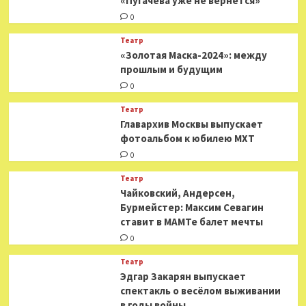
«Пугачева уже не вернется»
0
Театр
«Золотая Маска-2024»: между
прошлым и будущим
0
Театр
​​Главархив Москвы выпускает
фотоальбом к юбилею МХТ
0
Театр
​​Чайковский, Андерсен,
Бурмейстер: Максим Севагин
ставит в МАМТе балет мечты
0
Театр
Эдгар Закарян выпускает
спектакль о весёлом выживании
в годы войны