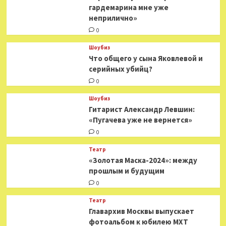
гардемарина мне уже
неприлично»
0
Шоубиз
Что общего у сына Яковлевой и
серийных убийц?
0
Шоубиз
Гитарист Александр Левшин:
«Пугачева уже не вернется»
0
Театр
«Золотая Маска-2024»: между
прошлым и будущим
0
Театр
​​Главархив Москвы выпускает
фотоальбом к юбилею МХТ