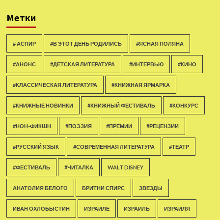
Метки
# АСПИР
#В ЭТОТ ДЕНЬ РОДИЛИСЬ
#ЯСНАЯ ПОЛЯНА
#АНОНС
#ДЕТСКАЯ ЛИТЕРАТУРА
#ИНТЕРВЬЮ
#КИНО
#КЛАССИЧЕСКАЯ ЛИТЕРАТУРА
#КНИЖНАЯ ЯРМАРКА
#КНИЖНЫЕ НОВИНКИ
#КНИЖНЫЙ ФЕСТИВАЛЬ
#КОНКУРС
#НОН-ФИКШН
#ПОЭЗИЯ
#ПРЕМИИ
#РЕЦЕНЗИИ
#РУССКИЙ ЯЗЫК
#СОВРЕМЕННАЯ ЛИТЕРАТУРА
#ТЕАТР
#ФЕСТИВАЛЬ
#ЧИТАЛКА
WALT DISNEY
АНАТОЛИЯ БЕЛОГО
БРИТНИ СПИРС
ЗВЕЗДЫ
ИВАН ОХЛОБЫСТИН
ИЗРАИЛЕ
ИЗРАИЛЬ
ИЗРАИЛЯ