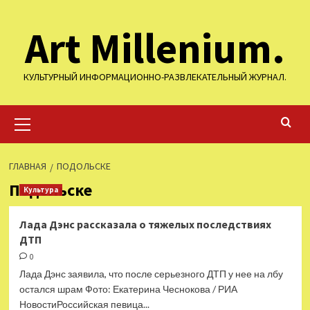
Перейти
Art Millenium.
к
содержимому
КУЛЬТУРНЫЙ ИНФОРМАЦИОННО-РАЗВЛЕКАТЕЛЬНЫЙ ЖУРНАЛ.
Основное
меню
ГЛАВНАЯ
ПОДОЛЬСКЕ
Подольске
Культура
Лада Дэнс рассказала о тяжелых последствиях
ДТП
0
Лада Дэнс заявила, что после серьезного ДТП у нее на лбу
остался шрам Фото: Екатерина Чеснокова / РИА
НовостиРоссийская певица...