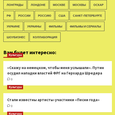
ЛОНГРИДЫ
ЛОНДОНЕ
МОСКВЕ
МОСКВЫ
ОСКАР
РФ
РОССИИ
РОССИЮ
США
САНКТ-ПЕТЕРБУРГЕ
УКРАИНЕ
УКРАИНЫ
ФИЛЬМЫ
ФИЛЬМЫ И СЕРИАЛЫ
ШОУБИЗНЕС
КОЛЛАБОРАЦИЯ
Вам будет интересно:
Культура
«Скажу на немецком, чтобы меня услышали». Путин
осудил нападки властей ФРГ на Герхарда Шредера
0
Культура
Стали известны артисты-участники «Песни года»
0
Культура