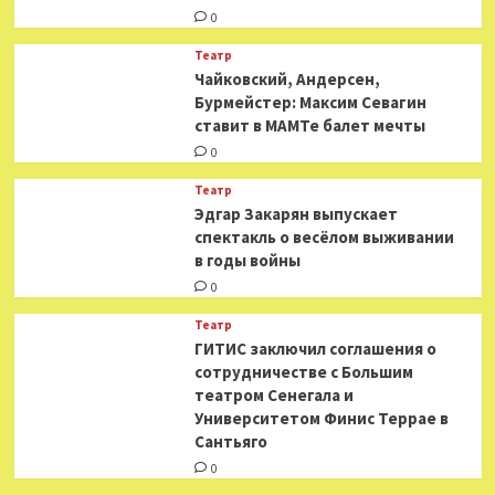
0
Театр
​​Чайковский, Андерсен,
Бурмейстер: Максим Севагин
ставит в МАМТе балет мечты
0
Театр
Эдгар Закарян выпускает
спектакль о весёлом выживании
в годы войны
0
Театр
ГИТИС заключил соглашения о
сотрудничестве с Большим
театром Сенегала и
Университетом Финис Террае в
Сантьяго
0