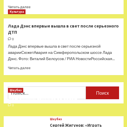
Прочитать
Читать далее
больше
Культура
о
Лада
Лада Дэнс впервые вышла в свет после серьезного
Дэнс
ДТП
рассказала
о
0
тяжелых
Лада Дэнс впервые вышла в свет после серьезной
последствиях
аварииСюжетАвария на Симферопольском шоссе Лада
ДТП
Дэнс. Фото: Виталий Белоусов / РИА НовостиРоссийская...
Прочитать
Читать далее
больше
о
Лада
Дэнс
Найти:
Шоубиз
впервые
Мошенники взялись за звезд
вышла
в
0
свет
после
Шоубиз
серьезного
Сергей Жигунов: «Играть
ДТП