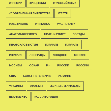
#ПРЕМИИ
#РЕЦЕНЗИИ
#РУССКИЙ ЯЗЫК
#СОВРЕМЕННАЯ ЛИТЕРАТУРА
#ТЕАТР
#ФЕСТИВАЛЬ
#ЧИТАЛКА
WALT DISNEY
АНАТОЛИЯ БЕЛОГО
БРИТНИ СПИРС
ЗВЕЗДЫ
ИВАН ОХЛОБЫСТИН
ИЗРАИЛЕ
ИЗРАИЛЬ
ИЗРАИЛЯ
ЛОНГРИДЫ
ЛОНДОНЕ
МОСКВЕ
МОСКВЫ
ОСКАР
РФ
РОССИИ
РОССИЮ
США
САНКТ-ПЕТЕРБУРГЕ
УКРАИНЕ
УКРАИНЫ
ФИЛЬМЫ
ФИЛЬМЫ И СЕРИАЛЫ
ШОУБИЗНЕС
КОЛЛАБОРАЦИЯ