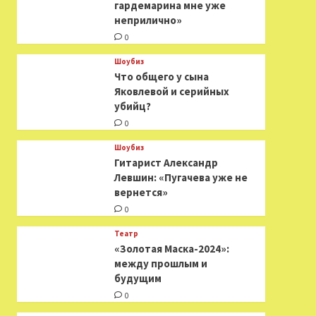
гардемарина мне уже
неприлично»
0
Шоубиз
Что общего у сына
Яковлевой и серийных
убийц?
0
Шоубиз
Гитарист Александр
Левшин: «Пугачева уже не
вернется»
0
Театр
«Золотая Маска-2024»:
между прошлым и
будущим
0