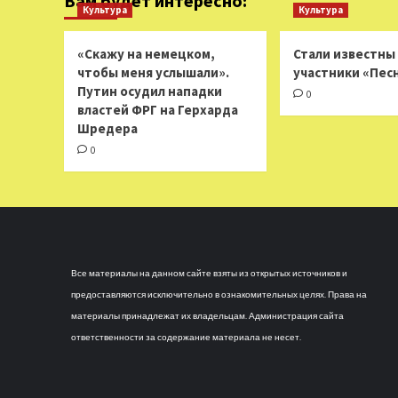
Вам будет интересно:
Культура
Культура
«Скажу на немецком,
Стали известны
чтобы меня услышали».
участники «Пес
Путин осудил нападки
0
властей ФРГ на Герхарда
Шредера
0
Все материалы на данном сайте взяты из открытых источников и
предоставляются исключительно в ознакомительных целях. Права на
материалы принадлежат их владельцам. Администрация сайта
ответственности за содержание материала не несет.