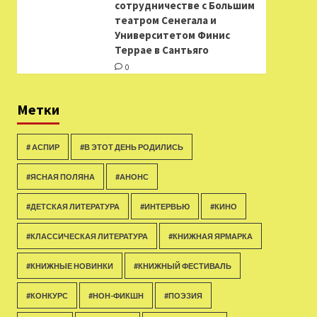
сотрудничестве с Большим
театром Сенегала и
Университетом Финис
Террае в Сантьяго
0
Метки
# АСПИР
#В ЭТОТ ДЕНЬ РОДИЛИСЬ
#ЯСНАЯ ПОЛЯНА
#АНОНС
#ДЕТСКАЯ ЛИТЕРАТУРА
#ИНТЕРВЬЮ
#КИНО
#КЛАССИЧЕСКАЯ ЛИТЕРАТУРА
#КНИЖНАЯ ЯРМАРКА
#КНИЖНЫЕ НОВИНКИ
#КНИЖНЫЙ ФЕСТИВАЛЬ
#КОНКУРС
#НОН-ФИКШН
#ПОЭЗИЯ