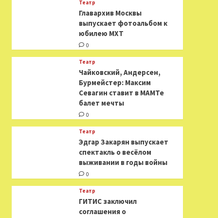
Театр
​​Главархив Москвы
выпускает фотоальбом к
юбилею МХТ
0
Театр
​​Чайковский, Андерсен,
Бурмейстер: Максим
Севагин ставит в МАМТе
балет мечты
0
Театр
Эдгар Закарян выпускает
спектакль о весёлом
выживании в годы войны
0
Театр
ГИТИС заключил
соглашения о