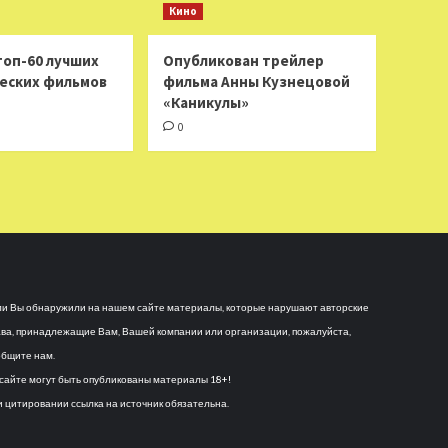
Кино
топ-60 лучших
Опубликован трейлер
еских фильмов
фильма Анны Кузнецовой
«Каникулы»
0
и Вы обнаружили на нашем сайте материалы, которые нарушают авторские
ва, принадлежащие Вам, Вашей компании или организации, пожалуйста,
бщите нам.
сайте могут быть опубликованы материалы 18+!
 цитировании ссылка на источник обязательна.