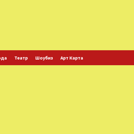
ода
Театр
Шоубиз
Арт Карта