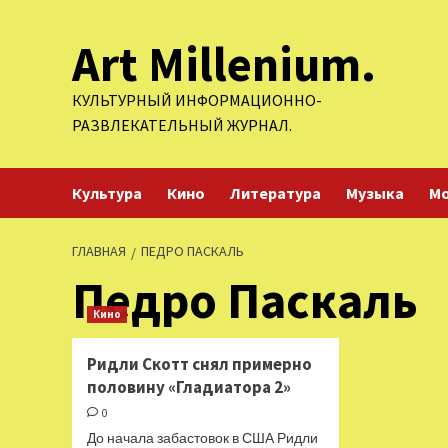
Перейти
Art Millenium.
к
содержимому
КУЛЬТУРНЫЙ ИНФОРМАЦИОННО-
РАЗВЛЕКАТЕЛЬНЫЙ ЖУРНАЛ.
Культура
Кино
Литература
Музыка
М
ГЛАВНАЯ
ПЕДРО ПАСКАЛЬ
Педро Паскаль
Кино
Ридли Скотт снял примерно
половину «Гладиатора 2»
0
До начала забастовок в США Ридли