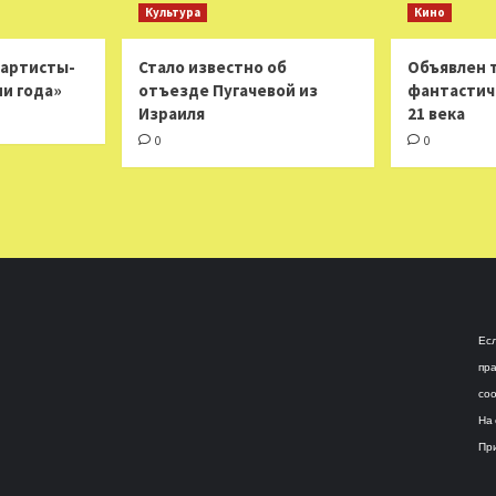
Культура
Кино
 артисты-
Стало известно об
Объявлен 
ни года»
отъезде Пугачевой из
фантастич
Израиля
21 века
0
0
Есл
пра
соо
На 
При