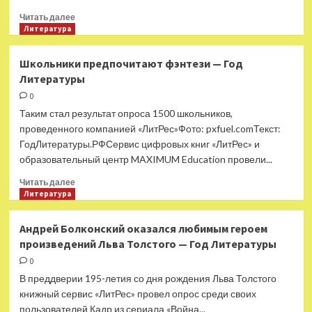
Прочитать
Читать далее
больше
Литература
о
Большинство
Школьники предпочитают фэнтези — Год
россиян
Литературы
читают
час
0
в
Таким стал результат опроса 1500 школьников,
неделю
проведенного компанией «ЛитРес»Фото: pxfuel.comТекст:
и
ГодЛитературы.РФСервис цифровых книг «ЛитРес» и
не
образовательный центр MAXIMUM Education провели...
любят
тексты
Прочитать
Читать далее
от
больше
Литература
ИИ
о
—
Школьники
Андрей Болконский оказался любимым героем
Год
предпочитают
Литературы
произведений Льва Толстого — Год Литературы
фэнтези
—
0
Год
В преддверии 195-летия со дня рождения Льва Толстого
Литературы
книжный сервис «ЛитРес» провел опрос среди своих
пользователей Кадр из сериала «Война...