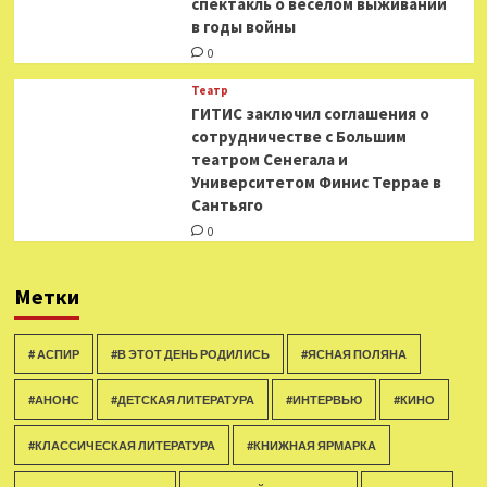
спектакль о весёлом выживании
в годы войны
0
Театр
ГИТИС заключил соглашения о
сотрудничестве с Большим
театром Сенегала и
Университетом Финис Террае в
Сантьяго
0
Метки
# АСПИР
#В ЭТОТ ДЕНЬ РОДИЛИСЬ
#ЯСНАЯ ПОЛЯНА
#АНОНС
#ДЕТСКАЯ ЛИТЕРАТУРА
#ИНТЕРВЬЮ
#КИНО
#КЛАССИЧЕСКАЯ ЛИТЕРАТУРА
#КНИЖНАЯ ЯРМАРКА