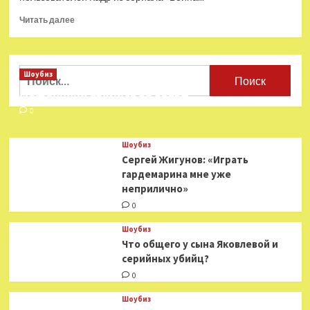
Прочитать
Читать далее
больше
о
Андрей
Болконский
Найти:
Шоубиз
оказался
Мошенники взялись за звезд
любимым
героем
0
произведений
Льва
Шоубиз
Толстого
Сергей Жигунов: «Играть
—
гардемарина мне уже
Год
неприлично»
Литературы
0
Шоубиз
Что общего у сына Яковлевой и
серийных убийц?
0
Шоубиз