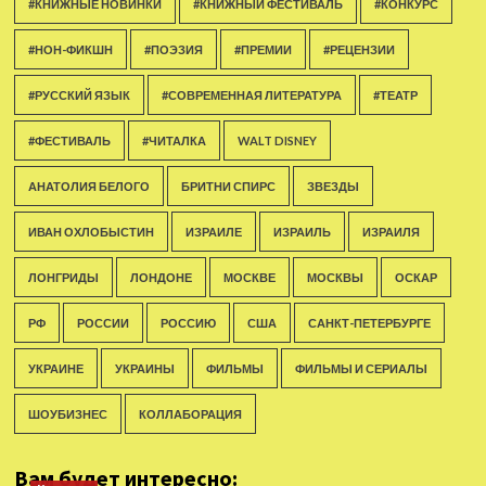
#КНИЖНЫЕ НОВИНКИ
#КНИЖНЫЙ ФЕСТИВАЛЬ
#КОНКУРС
#НОН-ФИКШН
#ПОЭЗИЯ
#ПРЕМИИ
#РЕЦЕНЗИИ
#РУССКИЙ ЯЗЫК
#СОВРЕМЕННАЯ ЛИТЕРАТУРА
#ТЕАТР
#ФЕСТИВАЛЬ
#ЧИТАЛКА
WALT DISNEY
АНАТОЛИЯ БЕЛОГО
БРИТНИ СПИРС
ЗВЕЗДЫ
ИВАН ОХЛОБЫСТИН
ИЗРАИЛЕ
ИЗРАИЛЬ
ИЗРАИЛЯ
ЛОНГРИДЫ
ЛОНДОНЕ
МОСКВЕ
МОСКВЫ
ОСКАР
РФ
РОССИИ
РОССИЮ
США
САНКТ-ПЕТЕРБУРГЕ
УКРАИНЕ
УКРАИНЫ
ФИЛЬМЫ
ФИЛЬМЫ И СЕРИАЛЫ
ШОУБИЗНЕС
КОЛЛАБОРАЦИЯ
Вам будет интересно: