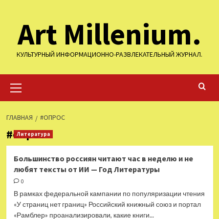
Перейти
Art Millenium.
к
содержимому
КУЛЬТУРНЫЙ ИНФОРМАЦИОННО-РАЗВЛЕКАТЕЛЬНЫЙ ЖУРНАЛ.
Основное
меню
ГЛАВНАЯ
#ОПРОС
#опрос
Литература
Большинство россиян читают час в неделю и не
любят тексты от ИИ — Год Литературы
0
В рамках федеральной кампании по популяризации чтения
«У страниц нет границ» Российский книжный союз и портал
«Рамблер» проанализировали, какие книги...