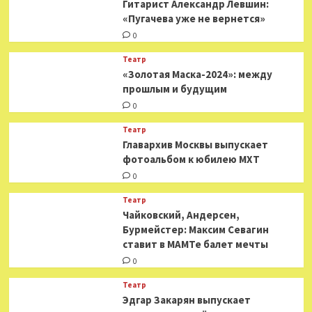
Гитарист Александр Левшин:
«Пугачева уже не вернется»
0
Театр
«Золотая Маска-2024»: между
прошлым и будущим
0
Театр
​​Главархив Москвы выпускает
фотоальбом к юбилею МХТ
0
Театр
​​Чайковский, Андерсен,
Бурмейстер: Максим Севагин
ставит в МАМТе балет мечты
0
Театр
Эдгар Закарян выпускает