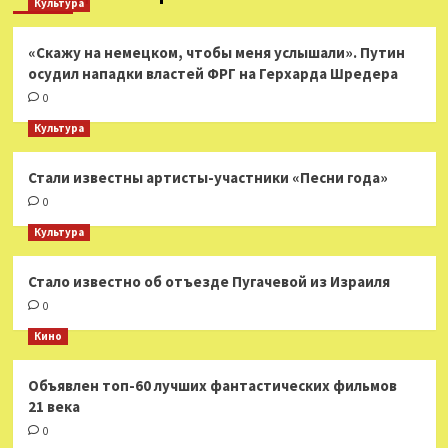
Культура
«Скажу на немецком, чтобы меня услышали». Путин
осудил нападки властей ФРГ на Герхарда Шредера
0
Культура
Стали известны артисты-участники «Песни года»
0
Культура
Стало известно об отъезде Пугачевой из Израиля
0
Кино
Объявлен топ-60 лучших фантастических фильмов
21 века
0