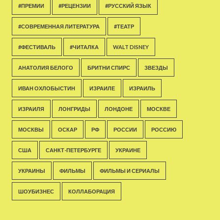
#ПРЕМИИ
#РЕЦЕНЗИИ
#РУССКИЙ ЯЗЫК
#СОВРЕМЕННАЯ ЛИТЕРАТУРА
#ТЕАТР
#ФЕСТИВАЛЬ
#ЧИТАЛКА
WALT DISNEY
АНАТОЛИЯ БЕЛОГО
БРИТНИ СПИРС
ЗВЕЗДЫ
ИВАН ОХЛОБЫСТИН
ИЗРАИЛЕ
ИЗРАИЛЬ
ИЗРАИЛЯ
ЛОНГРИДЫ
ЛОНДОНЕ
МОСКВЕ
МОСКВЫ
ОСКАР
РФ
РОССИИ
РОССИЮ
США
САНКТ-ПЕТЕРБУРГЕ
УКРАИНЕ
УКРАИНЫ
ФИЛЬМЫ
ФИЛЬМЫ И СЕРИАЛЫ
ШОУБИЗНЕС
КОЛЛАБОРАЦИЯ