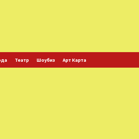
ода
Театр
Шоубиз
Арт Карта