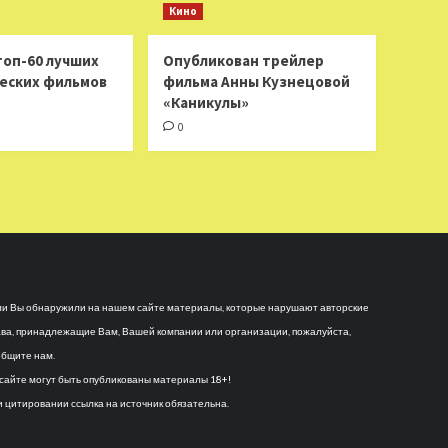
Кино
топ-60 лучших
Опубликован трейлер
еских фильмов
фильма Анны Кузнецовой
«Каникулы»
0
и Вы обнаружили на нашем сайте материалы, которые нарушают авторские
ва, принадлежащие Вам, Вашей компании или организации, пожалуйста,
бщите нам.
сайте могут быть опубликованы материалы 18+!
 цитировании ссылка на источник обязательна.