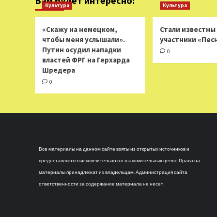
Вам будет интересно:
Культура
Культура
«Скажу на немецком,
Стали известны
чтобы меня услышали».
участники «Пес
Путин осудил нападки
0
властей ФРГ на Герхарда
Шредера
0
Все материалы на данном сайте взяты из открытых источников и
предоставляются исключительно в ознакомительных целях. Права на
материалы принадлежат их владельцам. Администрация сайта
ответственности за содержание материала не несет.