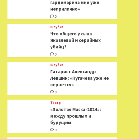
гардемарина мне уже
неприлично»
0
Шоубиз
Что общего у сына
Яковлевой и серийных
убийц?
0
Шоубиз
Гитарист Александр
Левшин: «Пугачева уже не
вернется»
0
Театр
«Золотая Маска-2024»:
между прошлым и
будущим
0