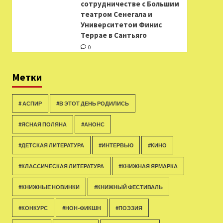
сотрудничестве с Большим
театром Сенегала и
Университетом Финис
Террае в Сантьяго
0
Метки
# АСПИР
#В ЭТОТ ДЕНЬ РОДИЛИСЬ
#ЯСНАЯ ПОЛЯНА
#АНОНС
#ДЕТСКАЯ ЛИТЕРАТУРА
#ИНТЕРВЬЮ
#КИНО
#КЛАССИЧЕСКАЯ ЛИТЕРАТУРА
#КНИЖНАЯ ЯРМАРКА
#КНИЖНЫЕ НОВИНКИ
#КНИЖНЫЙ ФЕСТИВАЛЬ
#КОНКУРС
#НОН-ФИКШН
#ПОЭЗИЯ