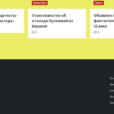
Культура
Кино
 артисты-
Стало известно об
Объявлен 
ни года»
отъезде Пугачевой из
фантастич
Израиля
21 века
0
0
Есл
пра
соо
На 
При