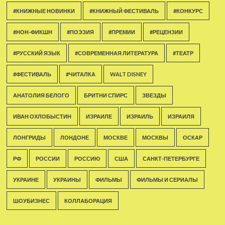
#КНИЖНЫЕ НОВИНКИ
#КНИЖНЫЙ ФЕСТИВАЛЬ
#КОНКУРС
#НОН-ФИКШН
#ПОЭЗИЯ
#ПРЕМИИ
#РЕЦЕНЗИИ
#РУССКИЙ ЯЗЫК
#СОВРЕМЕННАЯ ЛИТЕРАТУРА
#ТЕАТР
#ФЕСТИВАЛЬ
#ЧИТАЛКА
WALT DISNEY
АНАТОЛИЯ БЕЛОГО
БРИТНИ СПИРС
ЗВЕЗДЫ
ИВАН ОХЛОБЫСТИН
ИЗРАИЛЕ
ИЗРАИЛЬ
ИЗРАИЛЯ
ЛОНГРИДЫ
ЛОНДОНЕ
МОСКВЕ
МОСКВЫ
ОСКАР
РФ
РОССИИ
РОССИЮ
США
САНКТ-ПЕТЕРБУРГЕ
УКРАИНЕ
УКРАИНЫ
ФИЛЬМЫ
ФИЛЬМЫ И СЕРИАЛЫ
ШОУБИЗНЕС
КОЛЛАБОРАЦИЯ