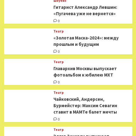
Шоубиз
Гитарист Александр Левшин:
«Пугачева уже не вернется»
0
Театр
«Золотая Маска-2024»: между
прошлым и будущим
0
Театр
​​Главархив Москвы выпускает
фотоальбом к юбилею МХТ
0
Театр
​​Чайковский, Андерсен,
Бурмейстер: Максим Севагин
ставит в МАМТе балет мечты
0
Театр