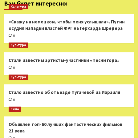
Вам будет интересно:
Культура
«Скажу на немецком, чтобы меня услышали». Путин
осудил нападки властей ФРГ на Герхарда Шредера
0
Культура
Стали известны артисты-участники «Песни года»
0
Культура
Стало известно об отъезде Пугачевой из Израиля
0
Кино
Объявлен топ-60 лучших фантастических фильмов
21 века