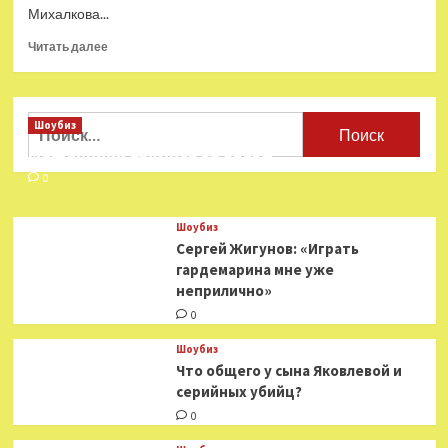
Михалкова...
Прочитать
Читать далее
больше
о
Михалкова
заподозрили
Найти:
Шоубиз
в
Мошенники взялись за звезд
приставании
к
0
Вертинской
Шоубиз
Сергей Жигунов: «Играть
гардемарина мне уже
неприлично»
0
Шоубиз
Что общего у сына Яковлевой и
серийных убийц?
0