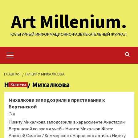
Перейти
Art Millenium.
к
содержимому
КУЛЬТУРНЫЙ ИНФОРМАЦИОННО-РАЗВЛЕКАТЕЛЬНЫЙ ЖУРНАЛ.
Основное
меню
ГЛАВНАЯ
НИКИТУ МИХАЛКОВА
Никиту Михалкова
Культура
Михалкова заподозрили в приставании к
Вертинской
0
Никиту Михалкова заподозрили в харассменте Анастасии
Вертинской во время учебы Никита Михалков. Фото:
Алексей Смагин / КоммерсантъНародного артиста Никиту