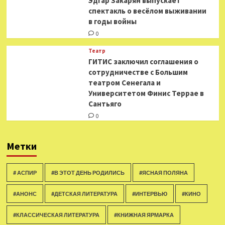
Эдгар Закарян выпускает
спектакль о весёлом выживании
в годы войны
0
Театр
ГИТИС заключил соглашения о
сотрудничестве с Большим
театром Сенегала и
Университетом Финис Террае в
Сантьяго
0
Метки
# АСПИР
#В ЭТОТ ДЕНЬ РОДИЛИСЬ
#ЯСНАЯ ПОЛЯНА
#АНОНС
#ДЕТСКАЯ ЛИТЕРАТУРА
#ИНТЕРВЬЮ
#КИНО
#КЛАССИЧЕСКАЯ ЛИТЕРАТУРА
#КНИЖНАЯ ЯРМАРКА