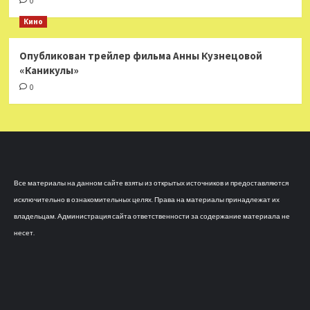
0
Кино
Опубликован трейлер фильма Анны Кузнецовой
«Каникулы»
0
Все материалы на данном сайте взяты из открытых источников и предоставляются
исключительно в ознакомительных целях. Права на материалы принадлежат их
владельцам. Администрация сайта ответственности за содержание материала не
несет.