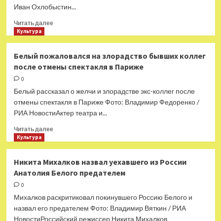
Иван Охлобыстин...
Прочитать
Читать далее
больше
Культура
о
Иван
Белый пожаловался на злорадство бывших коллег
Охлобыстин
после отмены спектакля в Париже
оценил
действия
0
Анатолия
Белый рассказал о желчи и злорадстве экс-коллег после
Белого
отмены спектакля в Париже Фото: Владимир Федоренко /
фразой
РИА НовостиАктер театра и...
«это
мне
Прочитать
Читать далее
непонятно»
больше
Культура
о
Белый
Никита Михалков назвал уехавшего из России
пожаловался
Анатолия Белого предателем
на
злорадство
0
бывших
Михалков раскритиковал покинувшего Россию Белого и
коллег
назвал его предателем Фото: Владимир Вяткин / РИА
после
НовостиРоссийский режиссер Никита Михалков