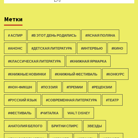
0
Метки
# АСПИР
#В ЭТОТ ДЕНЬ РОДИЛИСЬ
#ЯСНАЯ ПОЛЯНА
#АНОНС
#ДЕТСКАЯ ЛИТЕРАТУРА
#ИНТЕРВЬЮ
#КИНО
#КЛАССИЧЕСКАЯ ЛИТЕРАТУРА
#КНИЖНАЯ ЯРМАРКА
#КНИЖНЫЕ НОВИНКИ
#КНИЖНЫЙ ФЕСТИВАЛЬ
#КОНКУРС
#НОН-ФИКШН
#ПОЭЗИЯ
#ПРЕМИИ
#РЕЦЕНЗИИ
#РУССКИЙ ЯЗЫК
#СОВРЕМЕННАЯ ЛИТЕРАТУРА
#ТЕАТР
#ФЕСТИВАЛЬ
#ЧИТАЛКА
WALT DISNEY
АНАТОЛИЯ БЕЛОГО
БРИТНИ СПИРС
ЗВЕЗДЫ