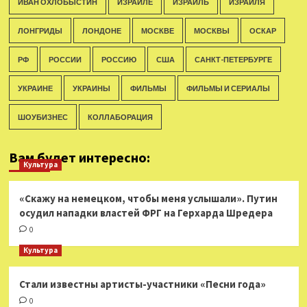
ИВАН ОХЛОБЫСТИН
ИЗРАИЛЕ
ИЗРАИЛЬ
ИЗРАИЛЯ
ЛОНГРИДЫ
ЛОНДОНЕ
МОСКВЕ
МОСКВЫ
ОСКАР
РФ
РОССИИ
РОССИЮ
США
САНКТ-ПЕТЕРБУРГЕ
УКРАИНЕ
УКРАИНЫ
ФИЛЬМЫ
ФИЛЬМЫ И СЕРИАЛЫ
ШОУБИЗНЕС
КОЛЛАБОРАЦИЯ
Вам будет интересно:
Культура
«Скажу на немецком, чтобы меня услышали». Путин
осудил нападки властей ФРГ на Герхарда Шредера
0
Культура
Стали известны артисты-участники «Песни года»
0