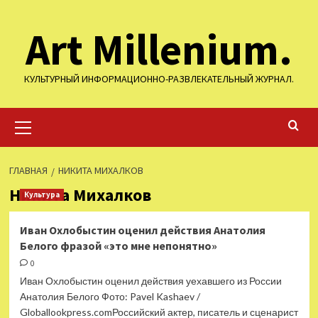
Перейти
Art Millenium.
к
содержимому
КУЛЬТУРНЫЙ ИНФОРМАЦИОННО-РАЗВЛЕКАТЕЛЬНЫЙ ЖУРНАЛ.
Основное
меню
ГЛАВНАЯ
НИКИТА МИХАЛКОВ
Никита Михалков
Культура
Иван Охлобыстин оценил действия Анатолия
Белого фразой «это мне непонятно»
0
Иван Охлобыстин оценил действия уехавшего из России
Анатолия Белого Фото: Pavel Kashaev /
Globallookpress.comРоссийский актер, писатель и сценарист