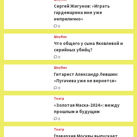
Юрию
Сергей Жигунов: «Играть
Богатыреву
гардемарина мне уже
неприлично»
0
Шоубиз
Что общего у сына Яковлевой и
серийных убийц?
0
Шоубиз
Гитарист Александр Левшин:
«Пугачева уже не вернется»
0
Театр
«Золотая Маска-2024»: между
прошлым и будущим
0
Театр
​​Главархив Москвы выпускает