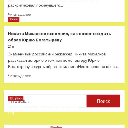
отмены
раскритиковал покинувшего...
спектакля
в
Прочитать
Читать далее
Париже
больше
Кино
о
Никита
Никита Михалков вспомнил, как помог создать
Михалков
образ Юрию Богатыреву
назвал
уехавшего
0
из
Знаменитый российский режиссер Никита Михалков
России
рассказал историю о том, как помог актеру Юрию
Анатолия
Богатыреву создать образ в фильме «Неоконченная пьеса...
Белого
предателем
Прочитать
Читать далее
больше
о
Никита
Михалков
Найти:
Шоубиз
вспомнил,
Мошенники взялись за звезд
как
помог
0
создать
образ
Шоубиз