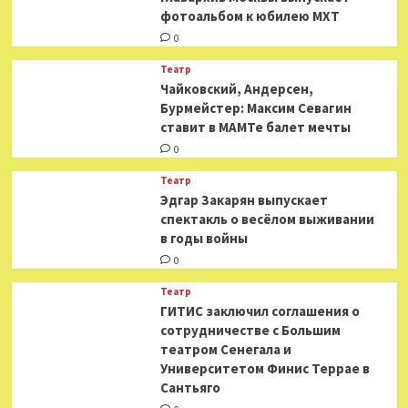
фотоальбом к юбилею МХТ
0
Театр
​​Чайковский, Андерсен,
Бурмейстер: Максим Севагин
ставит в МАМТе балет мечты
0
Театр
Эдгар Закарян выпускает
спектакль о весёлом выживании
в годы войны
0
Театр
ГИТИС заключил соглашения о
сотрудничестве с Большим
театром Сенегала и
Университетом Финис Террае в
Сантьяго