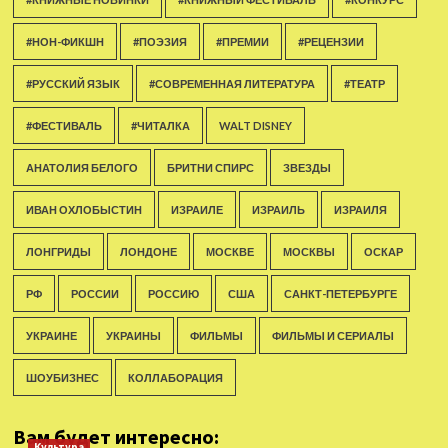
#НОН-ФИКШН
#ПОЭЗИЯ
#ПРЕМИИ
#РЕЦЕНЗИИ
#РУССКИЙ ЯЗЫК
#СОВРЕМЕННАЯ ЛИТЕРАТУРА
#ТЕАТР
#ФЕСТИВАЛЬ
#ЧИТАЛКА
WALT DISNEY
АНАТОЛИЯ БЕЛОГО
БРИТНИ СПИРС
ЗВЕЗДЫ
ИВАН ОХЛОБЫСТИН
ИЗРАИЛЕ
ИЗРАИЛЬ
ИЗРАИЛЯ
ЛОНГРИДЫ
ЛОНДОНЕ
МОСКВЕ
МОСКВЫ
ОСКАР
РФ
РОССИИ
РОССИЮ
США
САНКТ-ПЕТЕРБУРГЕ
УКРАИНЕ
УКРАИНЫ
ФИЛЬМЫ
ФИЛЬМЫ И СЕРИАЛЫ
ШОУБИЗНЕС
КОЛЛАБОРАЦИЯ
Вам будет интересно:
Культура