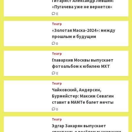
Гитарист Александр Левшин:
«Пугачева уже не вернется»
0
Театр
«Золотая Маска-2024»: между
прошлым и будущим
0
Театр
​​Главархив Москвы выпускает
фотоальбом к юбилею МХТ
0
Театр
​​Чайковский, Андерсен,
Бурмейстер: Максим Севагин
ставит в МАМТе балет мечты
0
Театр
Эдгар Закарян выпускает
спектакль о весёлом выживании