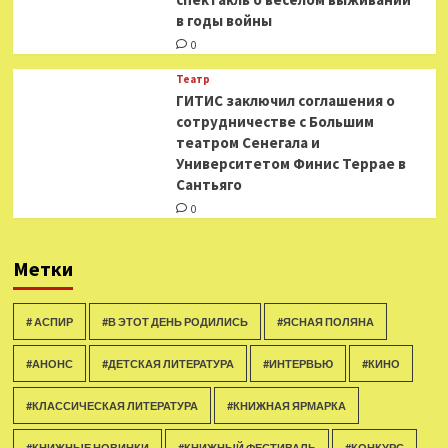
в годы войны
0
Театр
ГИТИС заключил соглашения о
сотрудничестве с Большим
театром Сенегала и
Университетом Финис Террае в
Сантьяго
0
Метки
# АСПИР
#В ЭТОТ ДЕНЬ РОДИЛИСЬ
#ЯСНАЯ ПОЛЯНА
#АНОНС
#ДЕТСКАЯ ЛИТЕРАТУРА
#ИНТЕРВЬЮ
#КИНО
#КЛАССИЧЕСКАЯ ЛИТЕРАТУРА
#КНИЖНАЯ ЯРМАРКА
#КНИЖНЫЕ НОВИНКИ
#КНИЖНЫЙ ФЕСТИВАЛЬ
#КОНКУРС