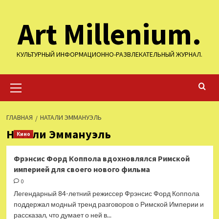
Перейти
Art Millenium.
к
содержимому
КУЛЬТУРНЫЙ ИНФОРМАЦИОННО-РАЗВЛЕКАТЕЛЬНЫЙ ЖУРНАЛ.
Основное
меню
ГЛАВНАЯ
НАТАЛИ ЭММАНУЭЛЬ
Натали Эммануэль
Кино
Фрэнсис Форд Коппола вдохновлялся Римской
империей для своего нового фильма
0
Легендарный 84-летний режиссер Фрэнсис Форд Коппола
поддержал модный тренд разговоров о Римской Империи и
рассказал, что думает о ней в...