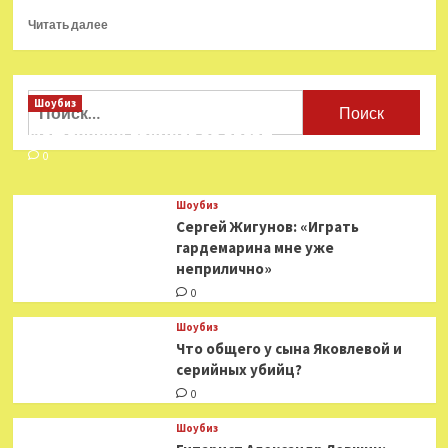
Прочитать
Читать далее
больше
о
Фрэнсис
Форд
Найти:
Шоубиз
Коппола
Мошенники взялись за звезд
вдохновлялся
Римской
0
империей
для
Шоубиз
своего
Сергей Жигунов: «Играть
нового
гардемарина мне уже
фильма
неприлично»
0
Шоубиз
Что общего у сына Яковлевой и
серийных убийц?
0
Шоубиз