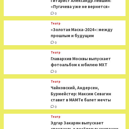
Гитарист Александр Левшин:
«Пугачева уже не вернется»
0
Театр
«Золотая Маска-2024»: между
прошлым и будущим
0
Театр
​​Главархив Москвы выпускает
фотоальбом к юбилею МХТ
0
Театр
​​Чайковский, Андерсен,
Бурмейстер: Максим Севагин
ставит в МАМТе балет мечты
0
Театр
Эдгар Закарян выпускает
спектакль о весёлом выживании