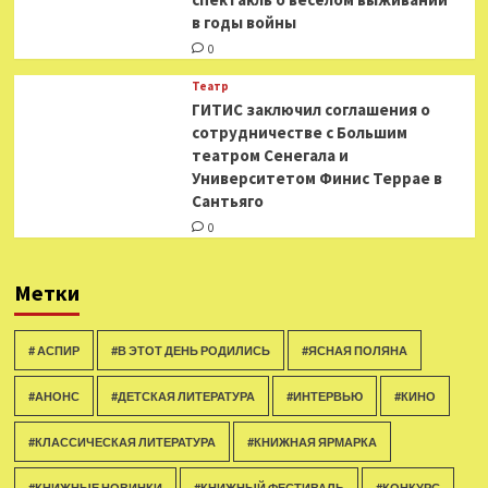
в годы войны
0
Театр
ГИТИС заключил соглашения о
сотрудничестве с Большим
театром Сенегала и
Университетом Финис Террае в
Сантьяго
0
Метки
# АСПИР
#В ЭТОТ ДЕНЬ РОДИЛИСЬ
#ЯСНАЯ ПОЛЯНА
#АНОНС
#ДЕТСКАЯ ЛИТЕРАТУРА
#ИНТЕРВЬЮ
#КИНО
#КЛАССИЧЕСКАЯ ЛИТЕРАТУРА
#КНИЖНАЯ ЯРМАРКА
#КНИЖНЫЕ НОВИНКИ
#КНИЖНЫЙ ФЕСТИВАЛЬ
#КОНКУРС