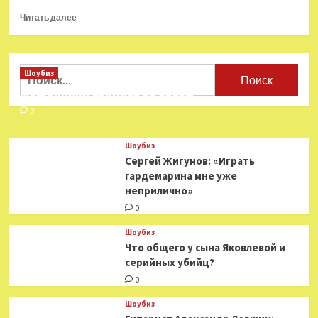
Прочитать
Читать далее
больше
о
Наследие
Хоя:
Найти:
Шоубиз
группы,
Мошенники взялись за звезд
вдохновлявшиеся
«Сектором
0
газа»
Шоубиз
Сергей Жигунов: «Играть
гардемарина мне уже
неприлично»
0
Шоубиз
Что общего у сына Яковлевой и
серийных убийц?
0
Шоубиз