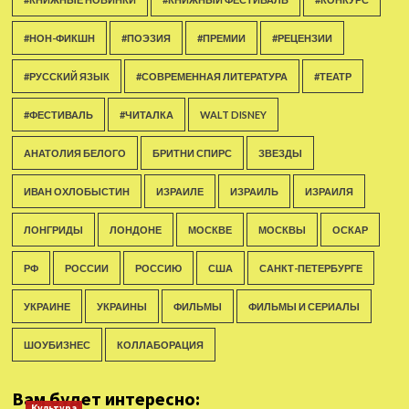
#НОН-ФИКШН
#ПОЭЗИЯ
#ПРЕМИИ
#РЕЦЕНЗИИ
#РУССКИЙ ЯЗЫК
#СОВРЕМЕННАЯ ЛИТЕРАТУРА
#ТЕАТР
#ФЕСТИВАЛЬ
#ЧИТАЛКА
WALT DISNEY
АНАТОЛИЯ БЕЛОГО
БРИТНИ СПИРС
ЗВЕЗДЫ
ИВАН ОХЛОБЫСТИН
ИЗРАИЛЕ
ИЗРАИЛЬ
ИЗРАИЛЯ
ЛОНГРИДЫ
ЛОНДОНЕ
МОСКВЕ
МОСКВЫ
ОСКАР
РФ
РОССИИ
РОССИЮ
США
САНКТ-ПЕТЕРБУРГЕ
УКРАИНЕ
УКРАИНЫ
ФИЛЬМЫ
ФИЛЬМЫ И СЕРИАЛЫ
ШОУБИЗНЕС
КОЛЛАБОРАЦИЯ
Вам будет интересно:
Культура