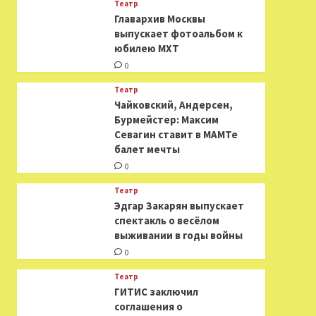
Театр
​​Главархив Москвы
выпускает фотоальбом к
юбилею МХТ
0
Театр
​​Чайковский, Андерсен,
Бурмейстер: Максим
Севагин ставит в МАМТе
балет мечты
0
Театр
Эдгар Закарян выпускает
спектакль о весёлом
выживании в годы войны
0
Театр
ГИТИС заключил
соглашения о