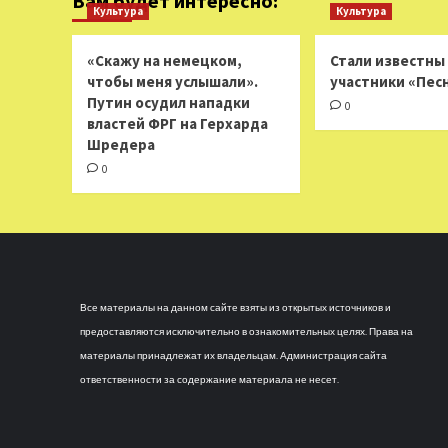
Вам будет интересно:
Культура
Культура
«Скажу на немецком,
Стали известны
чтобы меня услышали».
участники «Пес
Путин осудил нападки
0
властей ФРГ на Герхарда
Шредера
0
Все материалы на данном сайте взяты из открытых источников и
предоставляются исключительно в ознакомительных целях. Права на
материалы принадлежат их владельцам. Администрация сайта
ответственности за содержание материала не несет.