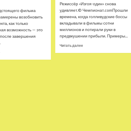
Режиссёр «Изгоя-один» снова
удивляет.© Чемпионат.comПрошли
дстоящего фильма
времена, когда голливудские боссы
 намерены возобновить
вкладывали в фильмы сотни
кта, как только
миллионов и потирали руки в
кая возможность — это
предвкушении прибыли. Примеры...
 после завершения
.
Прочитать
Читать далее
больше
Прочитать
е
о
больше
Обзор
о
фильма
Съемки
«Создатель»:
«Дэдпула
сюжет,
3» возобновятся
впечатления,
сразу
где
же после
и когда
завершения
смотреть
протестов
в Голливуде