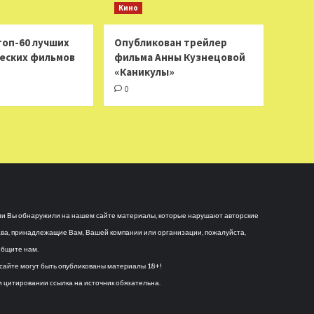
Кино
топ-60 лучших
Опубликован трейлер
еских фильмов
фильма Анны Кузнецовой
«Каникулы»
0
и Вы обнаружили на нашем сайте материалы, которые нарушают авторские
ва, принадлежащие Вам, Вашей компании или организации, пожалуйста,
бщите нам.
сайте могут быть опубликованы материалы 18+!
 цитировании ссылка на источник обязательна.