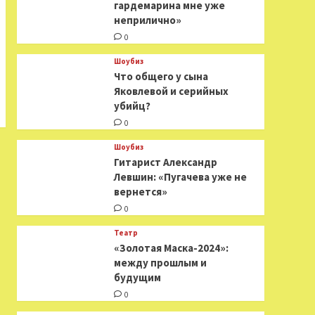
гардемарина мне уже
неприлично»
0
Шоубиз
Что общего у сына
Яковлевой и серийных
убийц?
0
Шоубиз
Гитарист Александр
Левшин: «Пугачева уже не
вернется»
0
Театр
«Золотая Маска-2024»:
между прошлым и
будущим
0