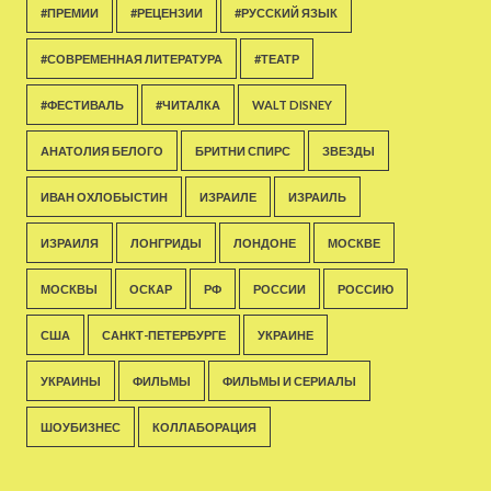
#ПРЕМИИ
#РЕЦЕНЗИИ
#РУССКИЙ ЯЗЫК
#СОВРЕМЕННАЯ ЛИТЕРАТУРА
#ТЕАТР
#ФЕСТИВАЛЬ
#ЧИТАЛКА
WALT DISNEY
АНАТОЛИЯ БЕЛОГО
БРИТНИ СПИРС
ЗВЕЗДЫ
ИВАН ОХЛОБЫСТИН
ИЗРАИЛЕ
ИЗРАИЛЬ
ИЗРАИЛЯ
ЛОНГРИДЫ
ЛОНДОНЕ
МОСКВЕ
МОСКВЫ
ОСКАР
РФ
РОССИИ
РОССИЮ
США
САНКТ-ПЕТЕРБУРГЕ
УКРАИНЕ
УКРАИНЫ
ФИЛЬМЫ
ФИЛЬМЫ И СЕРИАЛЫ
ШОУБИЗНЕС
КОЛЛАБОРАЦИЯ