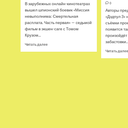
В зарубежных онлайн-кинотеатрах
0
вышел шпионский боевик «Миссия
Авторы пре
невыполнима: Смертельная
«Дэдпул 3»
расплата. Часть первая» — седьмой
съёмки прое
фильм в экшен-саге с Томом
появится та
Крузом...
произойдёт
забастовки..
Прочитать
Читать далее
больше
Читать дале
о
Обзор
фильма
«Миссия
невыполнима:
Смертельная
расплата.
Часть
1»