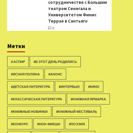
сотрудничестве с Большим
театром Сенегала и
Университетом Финис
Террае в Сантьяго
0
Метки
# АСПИР
#В ЭТОТ ДЕНЬ РОДИЛИСЬ
#ЯСНАЯ ПОЛЯНА
#АНОНС
#ДЕТСКАЯ ЛИТЕРАТУРА
#ИНТЕРВЬЮ
#КИНО
#КЛАССИЧЕСКАЯ ЛИТЕРАТУРА
#КНИЖНАЯ ЯРМАРКА
#КНИЖНЫЕ НОВИНКИ
#КНИЖНЫЙ ФЕСТИВАЛЬ
#КОНКУРС
#НОН-ФИКШН
#ПОЭЗИЯ