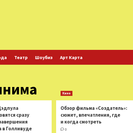
ода
Театр
Шоубиз
Арт Карта
лнима
Кино
Дэдпула
Обзор фильма «Создатель»:
овятся сразу
сюжет, впечатления, где
 завершения
и когда смотреть
в в Голливуде
0