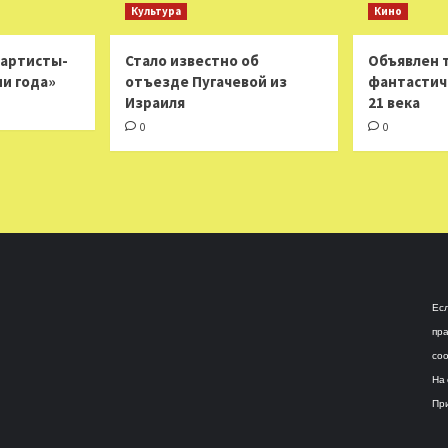
Культура
Кино
 артисты-
Стало известно об
Объявлен 
ни года»
отъезде Пугачевой из
фантастич
Израиля
21 века
0
0
Есл
пра
соо
На 
При