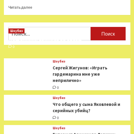
Прочитать
Читать далее
больше
о
Кино
недели:
Найти:
Шоубиз
«Иди
Мошенники взялись за звезд
ко мне,
детка»
0
со звездой
«Игры
Шоубиз
престолов»
Сергей Жигунов: «Играть
в главной
гардемарина мне уже
роли
неприлично»
0
Шоубиз
Что общего у сына Яковлевой и
серийных убийц?
0
Шоубиз