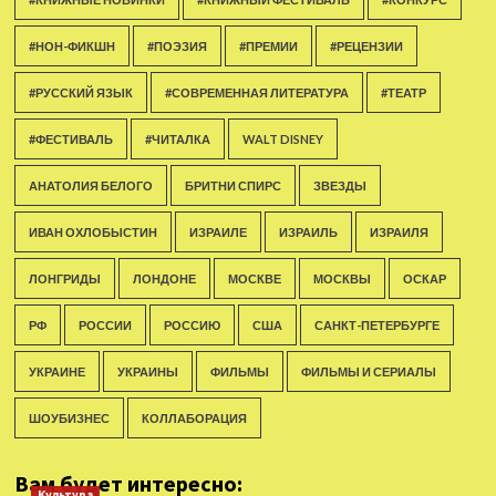
#НОН-ФИКШН
#ПОЭЗИЯ
#ПРЕМИИ
#РЕЦЕНЗИИ
#РУССКИЙ ЯЗЫК
#СОВРЕМЕННАЯ ЛИТЕРАТУРА
#ТЕАТР
#ФЕСТИВАЛЬ
#ЧИТАЛКА
WALT DISNEY
АНАТОЛИЯ БЕЛОГО
БРИТНИ СПИРС
ЗВЕЗДЫ
ИВАН ОХЛОБЫСТИН
ИЗРАИЛЕ
ИЗРАИЛЬ
ИЗРАИЛЯ
ЛОНГРИДЫ
ЛОНДОНЕ
МОСКВЕ
МОСКВЫ
ОСКАР
РФ
РОССИИ
РОССИЮ
США
САНКТ-ПЕТЕРБУРГЕ
УКРАИНЕ
УКРАИНЫ
ФИЛЬМЫ
ФИЛЬМЫ И СЕРИАЛЫ
ШОУБИЗНЕС
КОЛЛАБОРАЦИЯ
Вам будет интересно:
Культура