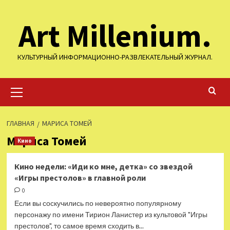
Перейти
Art Millenium.
к
содержимому
КУЛЬТУРНЫЙ ИНФОРМАЦИОННО-РАЗВЛЕКАТЕЛЬНЫЙ ЖУРНАЛ.
Основное
меню
ГЛАВНАЯ
МАРИСА ТОМЕЙ
Мариса Томей
Кино
Кино недели: «Иди ко мне, детка» со звездой
«Игры престолов» в главной роли
0
Если вы соскучились по невероятно популярному
персонажу по имени Тирион Ланистер из культовой "Игры
престолов", то самое время сходить в...