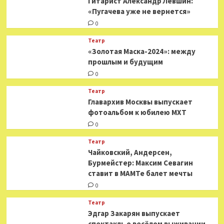
Гитарист Александр Левшин:
«Пугачева уже не вернется»
0
Театр
«Золотая Маска-2024»: между
прошлым и будущим
0
Театр
​​Главархив Москвы выпускает
фотоальбом к юбилею МХТ
0
Театр
​​Чайковский, Андерсен,
Бурмейстер: Максим Севагин
ставит в МАМТе балет мечты
0
Театр
Эдгар Закарян выпускает
спектакль о весёлом выживании