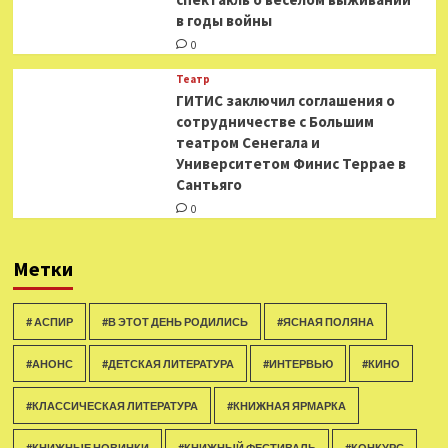
в годы войны
0
Театр
ГИТИС заключил соглашения о
сотрудничестве с Большим
театром Сенегала и
Университетом Финис Террае в
Сантьяго
0
Метки
# АСПИР
#В ЭТОТ ДЕНЬ РОДИЛИСЬ
#ЯСНАЯ ПОЛЯНА
#АНОНС
#ДЕТСКАЯ ЛИТЕРАТУРА
#ИНТЕРВЬЮ
#КИНО
#КЛАССИЧЕСКАЯ ЛИТЕРАТУРА
#КНИЖНАЯ ЯРМАРКА
#КНИЖНЫЕ НОВИНКИ
#КНИЖНЫЙ ФЕСТИВАЛЬ
#КОНКУРС