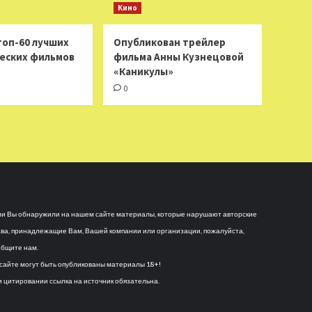
Кино
топ-60 лучших
Опубликован трейлер
еских фильмов
фильма Анны Кузнецовой
«Каникулы»
0
и Вы обнаружили на нашем сайте материалы, которые нарушают авторские
ва, принадлежащие Вам, Вашей компании или организации, пожалуйста,
бщите нам.
сайте могут быть опубликованы материалы 18+!
 цитировании ссылка на источник обязательна.