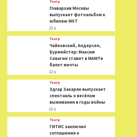
Театр
​​Главархив Москвы
выпускает фотоальбом к
юбилею МХТ
0
Театр
​​Чайковский, Андерсен,
Бурмейстер: Максим
Севагин ставит в МАМТе
балет мечты
0
Театр
Эдгар Закарян выпускает
спектакль о весёлом
выживании в годы войны
0
Театр
ГИТИС заключил
соглашения о