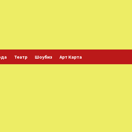
ода
Театр
Шоубиз
Арт Карта