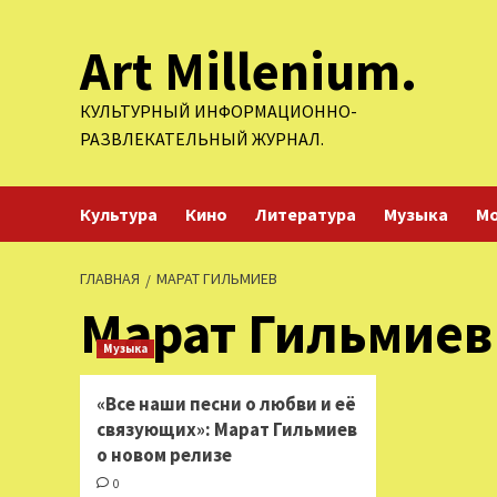
Перейти
Art Millenium.
к
содержимому
КУЛЬТУРНЫЙ ИНФОРМАЦИОННО-
РАЗВЛЕКАТЕЛЬНЫЙ ЖУРНАЛ.
Культура
Кино
Литература
Музыка
М
ГЛАВНАЯ
МАРАТ ГИЛЬМИЕВ
Марат Гильмиев
Музыка
«Все наши песни о любви и её
связующих»: Марат Гильмиев
о новом релизе
0