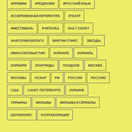
#ПРЕМИИ
#РЕЦЕНЗИИ
#РУССКИЙ ЯЗЫК
#СОВРЕМЕННАЯ ЛИТЕРАТУРА
#ТЕАТР
#ФЕСТИВАЛЬ
#ЧИТАЛКА
WALT DISNEY
АНАТОЛИЯ БЕЛОГО
БРИТНИ СПИРС
ЗВЕЗДЫ
ИВАН ОХЛОБЫСТИН
ИЗРАИЛЕ
ИЗРАИЛЬ
ИЗРАИЛЯ
ЛОНГРИДЫ
ЛОНДОНЕ
МОСКВЕ
МОСКВЫ
ОСКАР
РФ
РОССИИ
РОССИЮ
США
САНКТ-ПЕТЕРБУРГЕ
УКРАИНЕ
УКРАИНЫ
ФИЛЬМЫ
ФИЛЬМЫ И СЕРИАЛЫ
ШОУБИЗНЕС
КОЛЛАБОРАЦИЯ