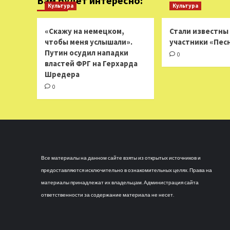
Вам будет интересно:
Культура
Культура
«Скажу на немецком,
Стали известны
чтобы меня услышали».
участники «Пес
Путин осудил нападки
0
властей ФРГ на Герхарда
Шредера
0
Все материалы на данном сайте взяты из открытых источников и
предоставляются исключительно в ознакомительных целях. Права на
материалы принадлежат их владельцам. Администрация сайта
ответственности за содержание материала не несет.