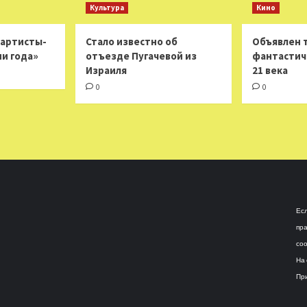
Культура
Кино
 артисты-
Стало известно об
Объявлен 
ни года»
отъезде Пугачевой из
фантастич
Израиля
21 века
0
0
Есл
пра
соо
На 
При