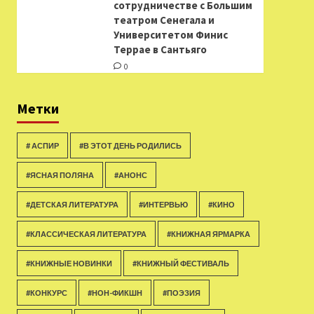
сотрудничестве с Большим
театром Сенегала и
Университетом Финис
Террае в Сантьяго
0
Метки
# АСПИР
#В ЭТОТ ДЕНЬ РОДИЛИСЬ
#ЯСНАЯ ПОЛЯНА
#АНОНС
#ДЕТСКАЯ ЛИТЕРАТУРА
#ИНТЕРВЬЮ
#КИНО
#КЛАССИЧЕСКАЯ ЛИТЕРАТУРА
#КНИЖНАЯ ЯРМАРКА
#КНИЖНЫЕ НОВИНКИ
#КНИЖНЫЙ ФЕСТИВАЛЬ
#КОНКУРС
#НОН-ФИКШН
#ПОЭЗИЯ