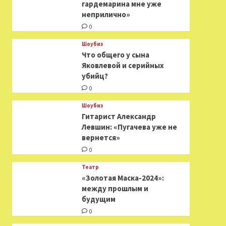
гардемарина мне уже
неприлично»
0
Шоубиз
Что общего у сына
Яковлевой и серийных
убийц?
0
Шоубиз
Гитарист Александр
Левшин: «Пугачева уже не
вернется»
0
Театр
«Золотая Маска-2024»:
между прошлым и
будущим
0