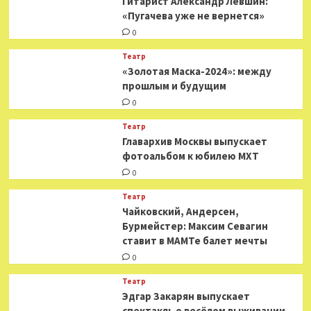
Гитарист Александр Левшин:
«Пугачева уже не вернется»
0
Театр
«Золотая Маска-2024»: между
прошлым и будущим
0
Театр
​​Главархив Москвы выпускает
фотоальбом к юбилею МХТ
0
Театр
​​Чайковский, Андерсен,
Бурмейстер: Максим Севагин
ставит в МАМТе балет мечты
0
Театр
Эдгар Закарян выпускает
спектакль о весёлом выживании