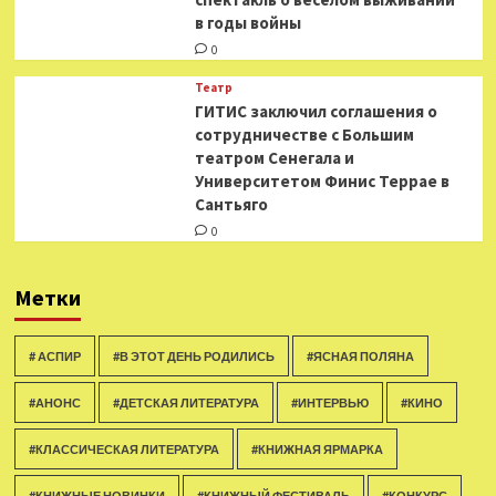
в годы войны
0
Театр
ГИТИС заключил соглашения о
сотрудничестве с Большим
театром Сенегала и
Университетом Финис Террае в
Сантьяго
0
Метки
# АСПИР
#В ЭТОТ ДЕНЬ РОДИЛИСЬ
#ЯСНАЯ ПОЛЯНА
#АНОНС
#ДЕТСКАЯ ЛИТЕРАТУРА
#ИНТЕРВЬЮ
#КИНО
#КЛАССИЧЕСКАЯ ЛИТЕРАТУРА
#КНИЖНАЯ ЯРМАРКА
#КНИЖНЫЕ НОВИНКИ
#КНИЖНЫЙ ФЕСТИВАЛЬ
#КОНКУРС