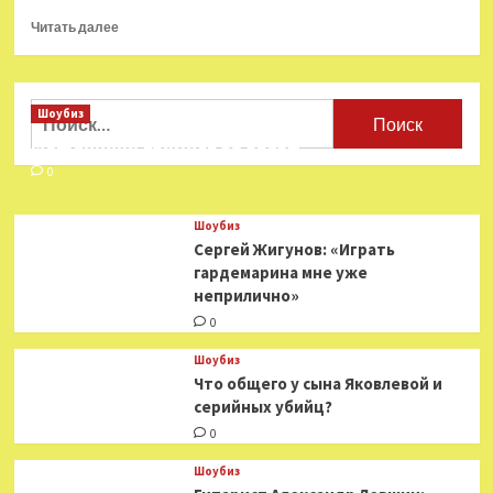
Прочитать
Читать далее
больше
о
«Многоэтажка»:
социальный
Найти:
Шоубиз
триллер
Мошенники взялись за звезд
о равнодушии
и эгоизме
0
Шоубиз
Сергей Жигунов: «Играть
гардемарина мне уже
неприлично»
0
Шоубиз
Что общего у сына Яковлевой и
серийных убийц?
0
Шоубиз