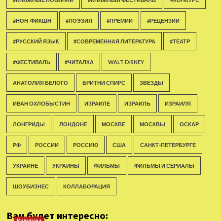
#НОН-ФИКШН
#ПОЭЗИЯ
#ПРЕМИИ
#РЕЦЕНЗИИ
#РУССКИЙ ЯЗЫК
#СОВРЕМЕННАЯ ЛИТЕРАТУРА
#ТЕАТР
#ФЕСТИВАЛЬ
#ЧИТАЛКА
WALT DISNEY
АНАТОЛИЯ БЕЛОГО
БРИТНИ СПИРС
ЗВЕЗДЫ
ИВАН ОХЛОБЫСТИН
ИЗРАИЛЕ
ИЗРАИЛЬ
ИЗРАИЛЯ
ЛОНГРИДЫ
ЛОНДОНЕ
МОСКВЕ
МОСКВЫ
ОСКАР
РФ
РОССИИ
РОССИЮ
США
САНКТ-ПЕТЕРБУРГЕ
УКРАИНЕ
УКРАИНЫ
ФИЛЬМЫ
ФИЛЬМЫ И СЕРИАЛЫ
ШОУБИЗНЕС
КОЛЛАБОРАЦИЯ
Вам будет интересно:
Культура