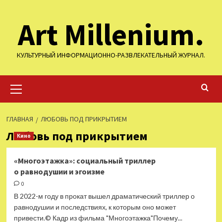
Перейти
Art Millenium.
к
содержимому
КУЛЬТУРНЫЙ ИНФОРМАЦИОННО-РАЗВЛЕКАТЕЛЬНЫЙ ЖУРНАЛ.
Основное
меню
ГЛАВНАЯ
ЛЮБОВЬ ПОД ПРИКРЫТИЕМ
Любовь под прикрытием
Кино
«Многоэтажка»: социальный триллер
о равнодушии и эгоизме
0
В 2022-м году в прокат вышел драматический триллер о
равнодушии и последствиях, к которым оно может
привести.© Кадр из фильма "Многоэтажка"Почему...