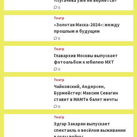
«Пугачева уже не вернется»
0
Театр
«Золотая Маска-2024»: между
прошлым и будущим
0
Театр
​​Главархив Москвы выпускает
фотоальбом к юбилею МХТ
0
Театр
​​Чайковский, Андерсен,
Бурмейстер: Максим Севагин
ставит в МАМТе балет мечты
0
Театр
Эдгар Закарян выпускает
спектакль о весёлом выживании
в годы войны