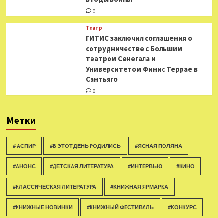
0
Театр
ГИТИС заключил соглашения о
сотрудничестве с Большим
театром Сенегала и
Университетом Финис Террае в
Сантьяго
0
Метки
# АСПИР
#В ЭТОТ ДЕНЬ РОДИЛИСЬ
#ЯСНАЯ ПОЛЯНА
#АНОНС
#ДЕТСКАЯ ЛИТЕРАТУРА
#ИНТЕРВЬЮ
#КИНО
#КЛАССИЧЕСКАЯ ЛИТЕРАТУРА
#КНИЖНАЯ ЯРМАРКА
#КНИЖНЫЕ НОВИНКИ
#КНИЖНЫЙ ФЕСТИВАЛЬ
#КОНКУРС