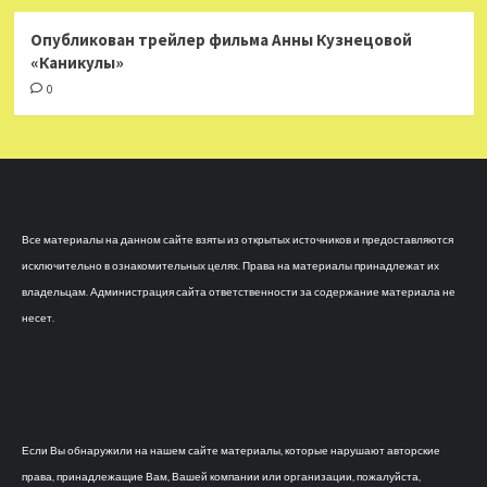
Опубликован трейлер фильма Анны Кузнецовой
«Каникулы»
0
Все материалы на данном сайте взяты из открытых источников и предоставляются
исключительно в ознакомительных целях. Права на материалы принадлежат их
владельцам. Администрация сайта ответственности за содержание материала не
несет.
Если Вы обнаружили на нашем сайте материалы, которые нарушают авторские
права, принадлежащие Вам, Вашей компании или организации, пожалуйста,