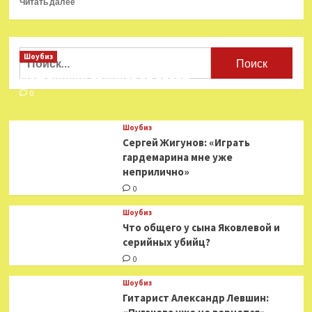
Читать далее
больше
о
Топ
главных
Найти:
Шоубиз
песен
Мошенники взялись за звезд
«Сектора
газа»
0
Шоубиз
Сергей Жигунов: «Играть
гардемарина мне уже
неприлично»
0
Шоубиз
Что общего у сына Яковлевой и
серийных убийц?
0
Шоубиз
Гитарист Александр Левшин: