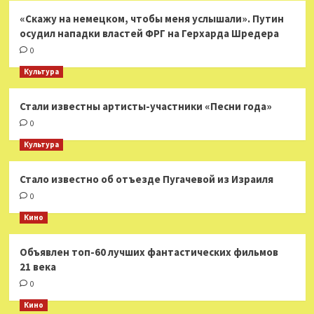
«Скажу на немецком, чтобы меня услышали». Путин
осудил нападки властей ФРГ на Герхарда Шредера
0
Культура
Стали известны артисты-участники «Песни года»
0
Культура
Стало известно об отъезде Пугачевой из Израиля
0
Кино
Объявлен топ-60 лучших фантастических фильмов
21 века
0
Кино