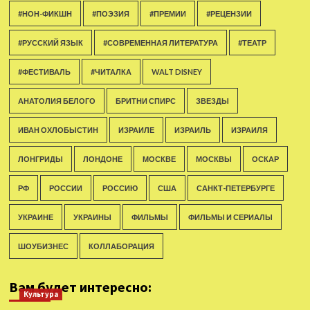
#НОН-ФИКШН
#ПОЭЗИЯ
#ПРЕМИИ
#РЕЦЕНЗИИ
#РУССКИЙ ЯЗЫК
#СОВРЕМЕННАЯ ЛИТЕРАТУРА
#ТЕАТР
#ФЕСТИВАЛЬ
#ЧИТАЛКА
WALT DISNEY
АНАТОЛИЯ БЕЛОГО
БРИТНИ СПИРС
ЗВЕЗДЫ
ИВАН ОХЛОБЫСТИН
ИЗРАИЛЕ
ИЗРАИЛЬ
ИЗРАИЛЯ
ЛОНГРИДЫ
ЛОНДОНЕ
МОСКВЕ
МОСКВЫ
ОСКАР
РФ
РОССИИ
РОССИЮ
США
САНКТ-ПЕТЕРБУРГЕ
УКРАИНЕ
УКРАИНЫ
ФИЛЬМЫ
ФИЛЬМЫ И СЕРИАЛЫ
ШОУБИЗНЕС
КОЛЛАБОРАЦИЯ
Вам будет интересно:
Культура