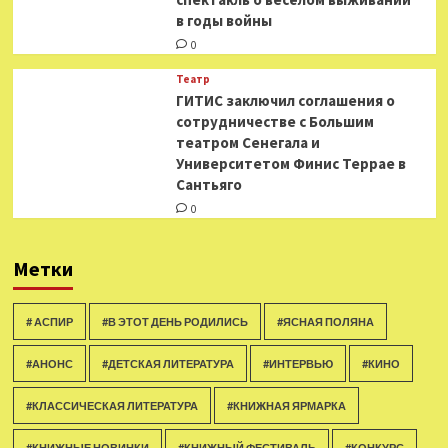
в годы войны
0
Театр
ГИТИС заключил соглашения о
сотрудничестве с Большим
театром Сенегала и
Университетом Финис Террае в
Сантьяго
0
Метки
# АСПИР
#В ЭТОТ ДЕНЬ РОДИЛИСЬ
#ЯСНАЯ ПОЛЯНА
#АНОНС
#ДЕТСКАЯ ЛИТЕРАТУРА
#ИНТЕРВЬЮ
#КИНО
#КЛАССИЧЕСКАЯ ЛИТЕРАТУРА
#КНИЖНАЯ ЯРМАРКА
#КНИЖНЫЕ НОВИНКИ
#КНИЖНЫЙ ФЕСТИВАЛЬ
#КОНКУРС