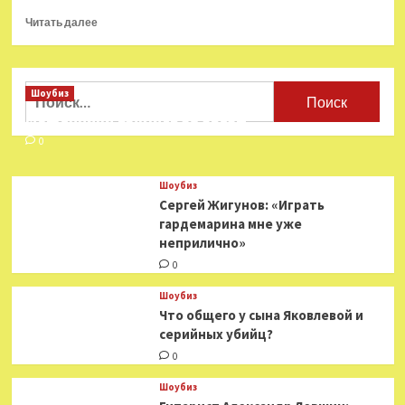
Прочитать
Читать далее
больше
о
«Кто-
то»
Найти:
Шоубиз
—
Мошенники взялись за звезд
это
день
0
из
моей
Шоубиз
жизни:
Сергей Жигунов: «Играть
исполнитель
гардемарина мне уже
Ян
неприлично»
Разум
о
0
новом
треке
Шоубиз
Что общего у сына Яковлевой и
серийных убийц?
0
Шоубиз