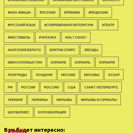
#НОН-ФИКШН
#ПОЭЗИЯ
#ПРЕМИИ
#РЕЦЕНЗИИ
#РУССКИЙ ЯЗЫК
#СОВРЕМЕННАЯ ЛИТЕРАТУРА
#ТЕАТР
#ФЕСТИВАЛЬ
#ЧИТАЛКА
WALT DISNEY
АНАТОЛИЯ БЕЛОГО
БРИТНИ СПИРС
ЗВЕЗДЫ
ИВАН ОХЛОБЫСТИН
ИЗРАИЛЕ
ИЗРАИЛЬ
ИЗРАИЛЯ
ЛОНГРИДЫ
ЛОНДОНЕ
МОСКВЕ
МОСКВЫ
ОСКАР
РФ
РОССИИ
РОССИЮ
США
САНКТ-ПЕТЕРБУРГЕ
УКРАИНЕ
УКРАИНЫ
ФИЛЬМЫ
ФИЛЬМЫ И СЕРИАЛЫ
ШОУБИЗНЕС
КОЛЛАБОРАЦИЯ
Вам будет интересно:
Культура