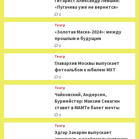
Гитарист Александр Левшин:
«Пугачева уже не вернется»
0
Театр
«Золотая Маска-2024»: между
прошлым и будущим
0
Театр
​​Главархив Москвы выпускает
фотоальбом к юбилею МХТ
0
Театр
​​Чайковский, Андерсен,
Бурмейстер: Максим Севагин
ставит в МАМТе балет мечты
0
Театр
Эдгар Закарян выпускает
спектакль о весёлом выживании