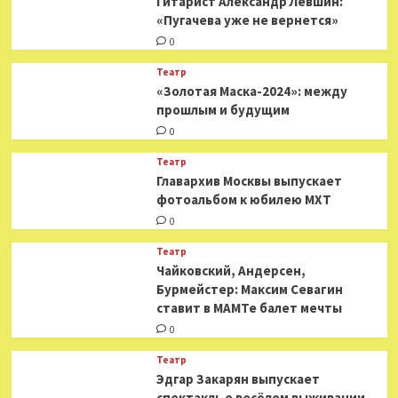
Гитарист Александр Левшин:
«Пугачева уже не вернется»
0
Театр
«Золотая Маска-2024»: между
прошлым и будущим
0
Театр
​​Главархив Москвы выпускает
фотоальбом к юбилею МХТ
0
Театр
​​Чайковский, Андерсен,
Бурмейстер: Максим Севагин
ставит в МАМТе балет мечты
0
Театр
Эдгар Закарян выпускает
спектакль о весёлом выживании