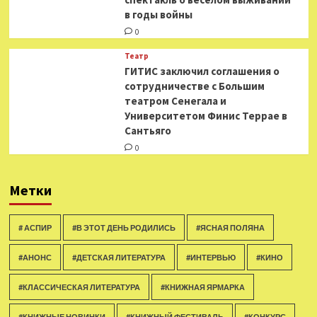
в годы войны
0
Театр
ГИТИС заключил соглашения о
сотрудничестве с Большим
театром Сенегала и
Университетом Финис Террае в
Сантьяго
0
Метки
# АСПИР
#В ЭТОТ ДЕНЬ РОДИЛИСЬ
#ЯСНАЯ ПОЛЯНА
#АНОНС
#ДЕТСКАЯ ЛИТЕРАТУРА
#ИНТЕРВЬЮ
#КИНО
#КЛАССИЧЕСКАЯ ЛИТЕРАТУРА
#КНИЖНАЯ ЯРМАРКА
#КНИЖНЫЕ НОВИНКИ
#КНИЖНЫЙ ФЕСТИВАЛЬ
#КОНКУРС