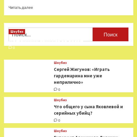
Прочитать
Читать далее
больше
о
Кадр
дня:
Найти:
Шоубиз
какая
Мошенники взялись за звезд
сцена
в фильме
0
«Бурлеск»
обошлась
Шоубиз
в $400
Сергей Жигунов: «Играть
000
гардемарина мне уже
неприлично»
0
Шоубиз
Что общего у сына Яковлевой и
серийных убийц?
0
Шоубиз