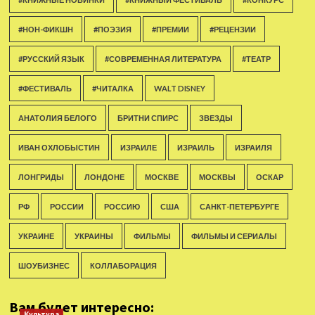
#НОН-ФИКШН
#ПОЭЗИЯ
#ПРЕМИИ
#РЕЦЕНЗИИ
#РУССКИЙ ЯЗЫК
#СОВРЕМЕННАЯ ЛИТЕРАТУРА
#ТЕАТР
#ФЕСТИВАЛЬ
#ЧИТАЛКА
WALT DISNEY
АНАТОЛИЯ БЕЛОГО
БРИТНИ СПИРС
ЗВЕЗДЫ
ИВАН ОХЛОБЫСТИН
ИЗРАИЛЕ
ИЗРАИЛЬ
ИЗРАИЛЯ
ЛОНГРИДЫ
ЛОНДОНЕ
МОСКВЕ
МОСКВЫ
ОСКАР
РФ
РОССИИ
РОССИЮ
США
САНКТ-ПЕТЕРБУРГЕ
УКРАИНЕ
УКРАИНЫ
ФИЛЬМЫ
ФИЛЬМЫ И СЕРИАЛЫ
ШОУБИЗНЕС
КОЛЛАБОРАЦИЯ
Вам будет интересно:
Культура